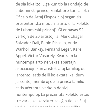
de sia lokalizo. Lige kun tio la Fondaĵo de
Lubomirski-princoj kunlabore kun la loka
Oficejo de Artaj Ekspozicioj organizis
prezenton „La moderna arto el la kolekto
de Lubomirski-princoj”. Ĝi enhavas 52
verkojn de 20 artistoj i.a. Mark Chagall,
Salvador Dali, Pablo Picasso, Andy
Warhol, Banksy, Fernand Leger, Karel
Appel, Victor Vasarely. Kvankam la
nuntempa arto ne vekas apartajn
asociaciojn kun aristokrataj familioj, de
jarcentoj estis de ili kolektata, kaj dum
jarcentoj membroj de la princa familio
estis aĉetantaj verkojn de siaj
nuntempuloj. La prezentita kolekto estas
tre varia, kaj karakterizas ĝin tio, ke ĉiuj