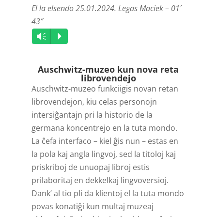
El la elsendo 25.01.2024. Legas Maciek – 01′
43″
Audio
Vm
P
Player
Auschwitz-muzeo kun nova reta
librovendejo
Auschwitz-muzeo funkciigis novan retan
librovendejon, kiu celas personojn
intersiĝantajn pri la historio de la
germana koncentrejo en la tuta mondo.
La ĉefa interfaco – kiel ĝis nun – estas en
la pola kaj angla lingvoj, sed la titoloj kaj
priskriboj de unuopaj libroj estis
prilaboritaj en dekkelkaj lingvoversioj.
Dank’ al tio pli da klientoj el la tuta mondo
povas konatiĝi kun multaj muzeaj