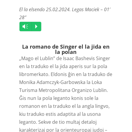
El la elsendo 25.02.2024. Legas Maciek – 01′
28″
Audio
Vm
P
Player
La romano de Singer el la jida en
la polan
„Mago el Lublin” de Isaac Bashevis Singer
en la traduko el la jida aperis sur la pola
libromerkato. Eldonis ĝin en la traduko de
Monika Adamczyk-Garbowska la Loka
Turisma Metropolitana Organizo Lublin.
Ĝis nun la pola leganto konis sole la
romanon en la traduko el la angla lingvo,
kiu traduko estis adaptita al la usona
leganto. Sekve de tio multaj detaloj
karakterizaj por la orienteuropaj judoj –