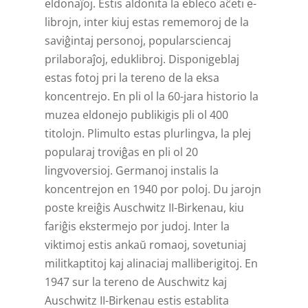
eldonaĵoj. Estis aldonita la ebleco aĉeti e-
librojn, inter kiuj estas rememoroj de la
saviĝintaj personoj, popularsciencaj
prilaboraĵoj, eduklibroj. Disponigeblaj
estas fotoj pri la tereno de la eksa
koncentrejo. En pli ol la 60-jara historio la
muzea eldonejo publikigis pli ol 400
titolojn. Plimulto estas plurlingva, la plej
popularaj troviĝas en pli ol 20
lingvoversioj. Germanoj instalis la
koncentrejon en 1940 por poloj. Du jarojn
poste kreiĝis Auschwitz II-Birkenau, kiu
fariĝis ekstermejo por judoj. Inter la
viktimoj estis ankaŭ romaoj, sovetuniaj
militkaptitoj kaj alinaciaj malliberigitoj. En
1947 sur la tereno de Auschwitz kaj
Auschwitz II-Birkenau estis establita