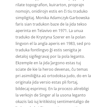
rilate topografion, kuirarton, proprajn
nomojn, onidirojn estis en ĉi tiu traduko
simpligitaj. Monika Adamczyk-Garbowska
faris sian tradukon baze de la jida tekso
aperinta en Telavivo en 1971. La unua
traduko de Krystyna Szerer en la polan
lingvon el la angla aperis en 1983, sed pro
traduka fontlingvo ĝi estis senigita je
detaloj sigifegravaj por la pola leganto.
Ekzemple en la jida ĵargono estas tuj
sciate de kie la heroo devenas, ĉu temas
pri asimiliiĝita aŭ ortodoksa judo, do en la
originala jida versio estas pli fortaj,
bildecaj esprimoj. En la procezo alirebligi
la verkojn de Singer al la usona leganto
okazis laŭ iuj kritikistoj sentimentaligo de