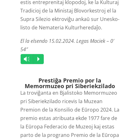
estis entreprenitaj klopodoj, ke la Kulturaj
Tradicioj de la Ministaj Blovorkestroj el la
Supra Silezio ektroviĝu ankaŭ sur Unesko-
listo de Nemateria Kulturheredaĵo.
El la elsendo 15.02.2024. Legas Maciek – 0′
54″
Audio
Vm
P
Player
Prestiĝa Premio por la
Memormuzeo pri Siberiekzilado
La troviĝanta en Bjalistoko Memormuzeo
pri Siberiekzilado ricevis la Muzean
Premion de la Konsilio de Eŭropo 2024. La
premio estas atribuata ekde 1977 fare de
la Eŭropa Federacio de Muzeoj kaj estas
parto de la prograno Premio de la Eŭropa