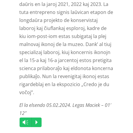
daŭris en la jaroj 2021, 2022 kaj 2023. La
tuta entrepreno signis laŭvican etapon de
longdaŭra projekto de konservistaj
laboroj kaj ĉiuflankaj esploroj, kadre de
kiu iom-post-iom estas subigataj la plej
malnovaj ikonoj de la muzeo. Dank’ al tiuj
specializaj laboroj, kiuj koncernis ikonojn
el la 15-a kaj 16-a jarcentoj estos pretigita
scienca prilaboraĵo kaj eldonota koncerna
publikaĵo. Nun la revenigitaj ikonoj estas
rigardeblaj en la ekspozicio „Credo je du
voĉoj”.
El la elsendo 05.02.2024. Legas Maciek – 01′
12″
Audio
Vm
P
Player