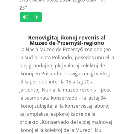
25″
Audio
Vm
P
Player
Renovigitaj ikonoj revenis al
Muzeo de Przemyśl-regiono
La Nacia Muzeo de Przemyśl-regiono (en
la sud-orienta Pollando) posedas unu el la
plej grandaj kaj plej valoraj kolektoj de
ikonoj en Pollando. Troviĝas en ĝi verkoj
el la periodo inter la 15-a kaj 20-a
jarcentoj. Nun al la muzeo revenis – post
la sesmonata konservado – la lastaj 34
ikonoj subigitaj al la konservistaj laboroj
kaj ampleksaj esploroj kadre de la
projekto „Konservado de la plej malnovaj
ikonoj el la kolektoj de la Muzeo”, kiu