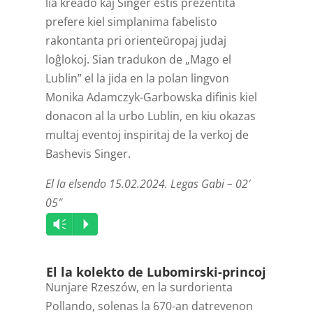
lia kreado kaj Singer estis prezentita
prefere kiel simplanima fabelisto
rakontanta pri orienteŭropaj judaj
loĝlokoj. Sian tradukon de „Mago el
Lublin” el la jida en la polan lingvon
Monika Adamczyk-Garbowska difinis kiel
donacon al la urbo Lublin, en kiu okazas
multaj eventoj inspiritaj de la verkoj de
Bashevis Singer.
El la elsendo 15.02.2024. Legas Gabi – 02′
05″
Audio
Vm
P
Player
El la kolekto de Lubomirski-princoj
Nunjare Rzeszów, en la surdorienta
Pollando, solenas la 670-an datrevenon