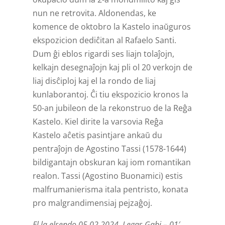
nun ne retrovita. Aldonendas, ke
komence de oktobro la Kastelo inaŭguros
ekspozicion dediĉitan al Rafaelo Santi.
Dum ĝi eblos rigardi ses liajn tolaĵojn,
kelkajn desegnaĵojn kaj pli ol 20 verkojn de
liaj disĉiploj kaj el la rondo de liaj
kunlaborantoj. Ĉi tiu ekspozicio kronos la
50-an jubileon de la rekonstruo de la Reĝa
Kastelo. Kiel dirite la varsovia Reĝa
Kastelo aĉetis pasintjare ankaŭ du
pentraĵojn de Agostino Tassi (1578-1644)
bildigantajn obskuran kaj iom romantikan
realon. Tassi (Agostino Buonamici) estis
malfrumanierisma itala pentristo, konata
pro malgrandimensiaj pejzaĝoj.
El la elsendo 05.02.2024. Legas Gabi – 01′