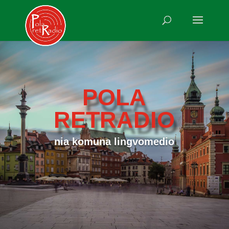
POLA
RETRADIO
nia komuna lingvomedio