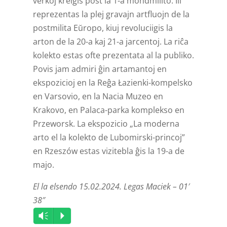
verkoj kreiĝis post la 1-a mondmilito. Ili
reprezentas la plej gravajn artfluojn de la
postmilita Eŭropo, kiuj revoluciigis la
arton de la 20-a kaj 21-a jarcentoj. La riĉa
kolekto estas ofte prezentata al la publiko.
Povis jam admiri ĝin artamantoj en
ekspozicioj en la Reĝa Łazienki-kompelsko
en Varsovio, en la Nacia Muzeo en
Krakovo, en Palaca-parka komplekso en
Przeworsk. La ekspozicio „La moderna
arto el la kolekto de Lubomirski-princoj”
en Rzeszów estas vizitebla ĝis la 19-a de
majo.
El la elsendo 15.02.2024. Legas Maciek – 01′
38″
Audio
Vm
P