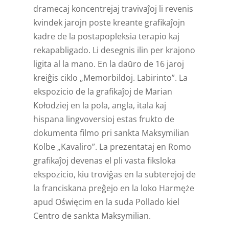
dramecaj koncentrejaj travivaĵoj li revenis
kvindek jarojn poste kreante grafikaĵojn
kadre de la postapopleksia terapio kaj
rekapabligado. Li desegnis ilin per krajono
ligita al la mano. En la daŭro de 16 jaroj
kreiĝis ciklo „Memorbildoj. Labirinto”. La
ekspozicio de la grafikaĵoj de Marian
Kołodziej en la pola, angla, itala kaj
hispana lingvoversioj estas frukto de
dokumenta filmo pri sankta Maksymilian
Kolbe „Kavaliro”. La prezentataj en Romo
grafikaĵoj devenas el pli vasta fiksloka
ekspozicio, kiu troviĝas en la subterejoj de
la franciskana preĝejo en la loko Harmęże
apud Oświęcim en la suda Pollado kiel
Centro de sankta Maksymilian.