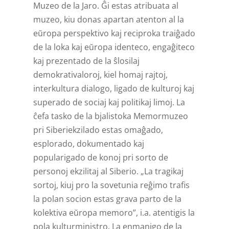
Muzeo de la Jaro. Ĝi estas atribuata al
muzeo, kiu donas apartan atenton al la
eŭropa perspektivo kaj reciproka traiĝado
de la loka kaj eŭropa identeco, engaĝiteco
kaj prezentado de la ŝlosilaj
demokrativaloroj, kiel homaj rajtoj,
interkultura dialogo, ligado de kulturoj kaj
superado de sociaj kaj politikaj limoj. La
ĉefa tasko de la bjalistoka Memormuzeo
pri Siberiekzilado estas omaĝado,
esplorado, dokumentado kaj
popularigado de konoj pri sorto de
personoj ekzilitaj al Siberio. „La tragikaj
sortoj, kiuj pro la sovetunia reĝimo trafis
la polan socion estas grava parto de la
kolektiva eŭropa memoro”, i.a. atentigis la
pola kulturministro. La enmanigo de la