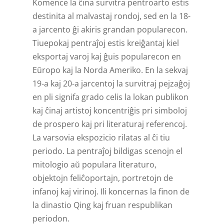
Komence la ĉina survitra pentroarto estis
destinita al malvastaj rondoj, sed en la 18-
a jarcento ĝi akiris grandan popularecon.
Tiuepokaj pentraĵoj estis kreiĝantaj kiel
eksportaj varoj kaj ĝuis popularecon en
Eŭropo kaj la Norda Ameriko. En la sekvaj
19-a kaj 20-a jarcentoj la survitraj pejzaĝoj
en pli signifa grado celis la lokan publikon
kaj ĉinaj artistoj koncentriĝis pri simboloj
de prospero kaj pri literaturaj referencoj.
La varsovia ekspozicio rilatas al ĉi tiu
periodo. La pentraĵoj bildigas scenojn el
mitologio aŭ populara literaturo,
objektojn feliĉoportajn, portretojn de
infanoj kaj virinoj. Ili koncernas la finon de
la dinastio Qing kaj fruan respublikan
periodon.