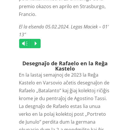
premio okazos en aprilo en Strasburgo,
Francio.
El la elsendo 05.02.2024. Legas Maciek – 01′
13″
Audio
Vm
P
Player
Desegnaĵo de Rafaelo en la Reĝa
Kastelo
En la lastaj semajnoj de 2023 la Reĝa
Kastelo en Varsovio aĉetis desegnaĵon de
Rafaelo „Batalanto” kaj ĝiaj kolektoj riĉiĝis
krome je du pentraĵoj de Agostino Tassi.
La desgnaĵo de Rafaelo estas lia unua
verko en la polaj kolektoj post „Portreto
de Junulo” perdita dum la germana
okupacio dum la 2-a mondmilito kaj ĝis