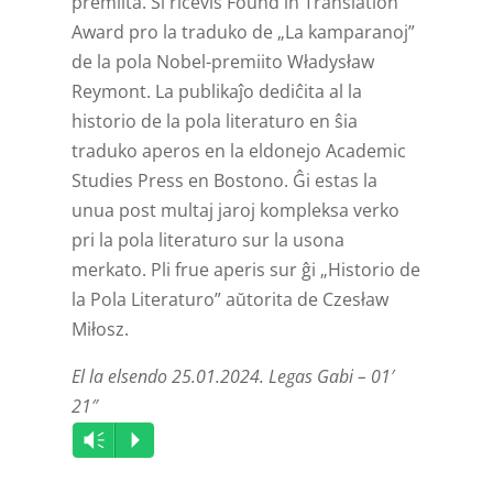
premiita. Ŝi ricevis Found in Translation
Award pro la traduko de „La kamparanoj”
de la pola Nobel-premiito Władysław
Reymont. La publikaĵo dediĉita al la
historio de la pola literaturo en ŝia
traduko aperos en la eldonejo Academic
Studies Press en Bostono. Ĝi estas la
unua post multaj jaroj kompleksa verko
pri la pola literaturo sur la usona
merkato. Pli frue aperis sur ĝi „Historio de
la Pola Literaturo” aŭtorita de Czesław
Miłosz.
El la elsendo 25.01.2024. Legas Gabi – 01′
21″
Audio
Vm
P
Player