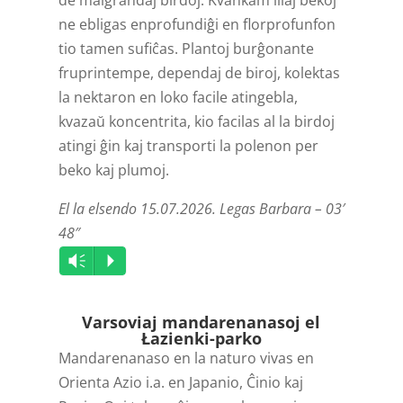
de malgrandaj birdoj. Kvankam iliaj bekoj
ne ebligas enprofundiĝi en florprofunfon
tio tamen sufiĉas. Plantoj burĝonante
fruprintempe, dependaj de biroj, kolektas
la nektaron en loko facile atingebla,
kvazaŭ koncentrita, kio facilas al la birdoj
atingi ĝin kaj transporti la polenon per
beko kaj plumoj.
El la elsendo 15.07.2026. Legas Barbara – 03′
48″
Audio
Vm
P
Player
Varsoviaj mandarenanasoj el
Łazienki-parko
Mandarenanaso en la naturo vivas en
Orienta Azio i.a. en Japanio, Ĉinio kaj