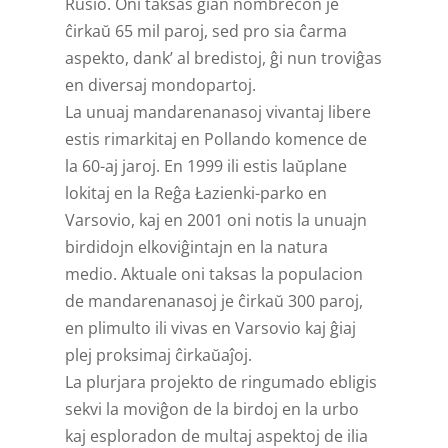
Rusio. Oni taksas ĝian nombrecon je
ĉirkaŭ 65 mil paroj, sed pro sia ĉarma
aspekto, dank’ al bredistoj, ĝi nun troviĝas
en diversaj mondopartoj.
La unuaj mandarenanasoj vivantaj libere
estis rimarkitaj en Pollando komence de
la 60-aj jaroj. En 1999 ili estis laŭplane
lokitaj en la Reĝa Łazienki-parko en
Varsovio, kaj en 2001 oni notis la unuajn
birdidojn elkoviĝintajn en la natura
medio. Aktuale oni taksas la populacion
de mandarenanasoj je ĉirkaŭ 300 paroj,
en plimulto ili vivas en Varsovio kaj ĝiaj
plej proksimaj ĉirkaŭaĵoj.
La plurjara projekto de ringumado ebligis
sekvi la moviĝon de la birdoj en la urbo
kaj esploradon de multaj aspektoj de ilia