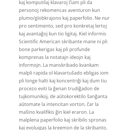
kaj komputilaj klavaroj ĉiam pli da
personoj rekomencas aventuron kun
plumo/globkrajono kaj paperfolio. Ne nur
pro sentimento, sed pro konkretaj lertoj
kaj avantaĝoj kun tio ligitaj. Kiel informis
Scientific American skribante mane ni pli
bone parkerigas kaj pli profunde
komprenas la notatajn ideojn kaj
informojn. La manskribado kvankam
malpli rapida ol klavartuŝado ebligas iom
pli longe halti kaj koncentriĝi kaj dum tiu
procezo eviti la ĝenan trudiĝadon de
tujkomunikoj, de aŭtokorektilo ŝanĝanta
aŭtomate la intencitan vorton, ĉar la
maŝino kvalifikis ĝin kiel eraron. La
malplena paperfolio kaj skribilo spronas
kaj evoluigas la kreemon de la skribanto.