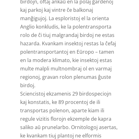
birdojn, oftaj ankaŭ en la polaj ĝardenoj
kaj parkoj kaj vintre ĉe balkonaj
manĝigujoj. La esploristoj el la orienta
Anglio konkludis, ke la polentransporta
rolo de ĉi tiuj malgrandaj birdoj ne estas
hazarda. Kvankam insektoj restas la ĉefaj
polentransportantoj en Eŭropo – tamen
en la modera klimato, kie insektoj estas
multe malpli multnombraj ol en varmaj
regionoj, gravan rolon plenumas ĝuste
birdoj.
Sciencistoj ekzamenis 29 birdospeciojn
kaj konstatis, ke 89 procentoj de ili
transportas polenon, aparte kiam ili
regule vizitis florojn ekzemple de kapra
saliko aŭ prunelarbo. Ornitologoj asertas,
ke kvankam tiuj plantoj ne elformis