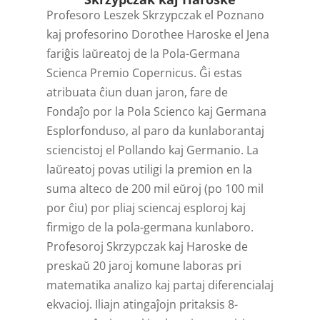
Profesoro Leszek Skrzypczak el Poznano
kaj profesorino Dorothee Haroske el Jena
fariĝis laŭreatoj de la Pola-Germana
Scienca Premio Copernicus. Ĝi estas
atribuata ĉiun duan jaron, fare de
Fondaĵo por la Pola Scienco kaj Germana
Esplorfonduso, al paro da kunlaborantaj
sciencistoj el Pollando kaj Germanio. La
laŭreatoj povas utiligi la premion en la
suma alteco de 200 mil eŭroj (po 100 mil
por ĉiu) por pliaj sciencaj esploroj kaj
firmigo de la pola-germana kunlaboro.
Profesoroj Skrzypczak kaj Haroske de
preskaŭ 20 jaroj komune laboras pri
matematika analizo kaj partaj diferencialaj
ekvacioj. Iliajn atingaĵojn pritaksis 8-