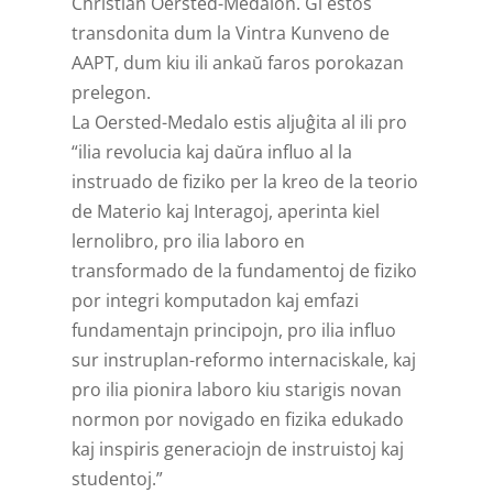
Christian Oersted-Medalon. Ĝi estos
transdonita dum la Vintra Kunveno de
AAPT, dum kiu ili ankaŭ faros porokazan
prelegon.
La Oersted-Medalo estis aljuĝita al ili pro
“ilia revolucia kaj daŭra influo al la
instruado de fiziko per la kreo de la teorio
de Materio kaj Interagoj, aperinta kiel
lernolibro, pro ilia laboro en
transformado de la fundamentoj de fiziko
por integri komputadon kaj emfazi
fundamentajn principojn, pro ilia influo
sur instruplan-reformo internaciskale, kaj
pro ilia pionira laboro kiu starigis novan
normon por novigado en fizika edukado
kaj inspiris generaciojn de instruistoj kaj
studentoj.”