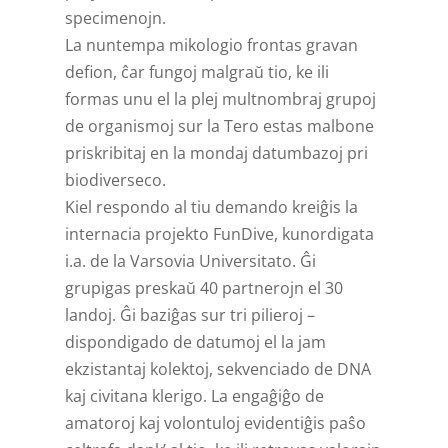
specimenojn.
La nuntempa mikologio frontas gravan
defion, ĉar fungoj malgraŭ tio, ke ili
formas unu el la plej multnombraj grupoj
de organismoj sur la Tero estas malbone
priskribitaj en la mondaj datumbazoj pri
biodiverseco.
Kiel respondo al tiu demando kreiĝis la
internacia projekto FunDive, kunordigata
i.a. de la Varsovia Universitato. Ĝi
grupigas preskaŭ 40 partnerojn el 30
landoj. Ĝi baziĝas sur tri pilieroj –
dispondigado de datumoj el la jam
ekzistantaj kolektoj, sekvenciado de DNA
kaj civitana klerigo. La engaĝiĝo de
amatoroj kaj volontuloj evidentiĝis paŝo