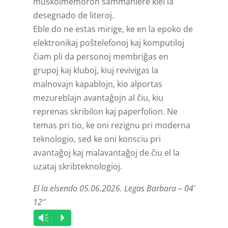
muskolmemoron sammaniere kiel la
desegnado de literoj.
Eble do ne estas mirige, ke en la epoko de
elektronikaj poŝtelefonoj kaj komputiloj
ĉiam pli da personoj membriĝas en
grupoj kaj kluboj, kiuj revivigas la
malnovajn kapablojn, kio alportas
mezureblajn avantaĝojn al ĉiu, kiu
reprenas skribilon kaj paperfolion. Ne
temas pri tio, ke oni rezignu pri moderna
teknologio, sed ke oni konsciu pri
avantaĝoj kaj malavantaĝoj de ĉiu el la
uzataj skribteknologioj.
El la elsendo 05.06.2026. Legas Barbara – 04′
12″
Audio
Vm
P