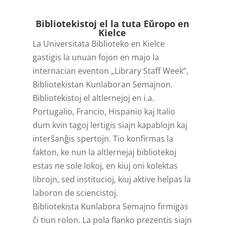
Player
Bibliotekistoj el la tuta Eŭropo en
Kielce
La Universitata Biblioteko en Kielce
gastigis la unuan fojon en majo la
internacian eventon „Library Staff Week”,
Bibliotekistan Kunlaboran Semajnon.
Bibliotekistoj el altlernejoj en i.a.
Portugalio, Francio, Hispanio kaj Italio
dum kvin tagoj lertigis siajn kapablojn kaj
interŝanĝis spertojn. Tio konfirmas la
fakton, ke nun la altlernejaj bibliotekoj
estas ne sole lokoj, en kiuj oni kolektas
librojn, sed institucioj, kiuj aktive helpas la
laboron de sciencistoj.
Bibliotekista Kunlabora Semajno firmigas
ĉi tiun rolon. La pola flanko prezentis siajn