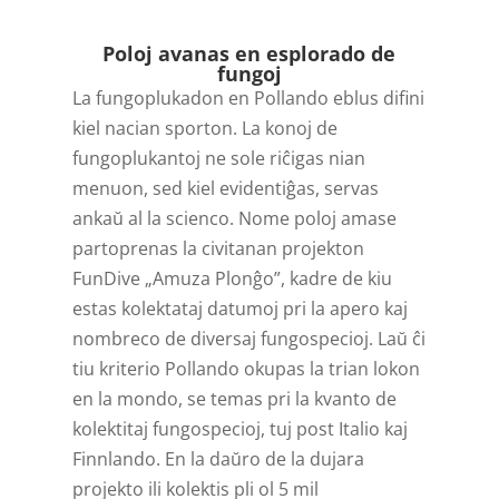
Player
Poloj avanas en esplorado de
fungoj
La fungoplukadon en Pollando eblus difini
kiel nacian sporton. La konoj de
fungoplukantoj ne sole riĉigas nian
menuon, sed kiel evidentiĝas, servas
ankaŭ al la scienco. Nome poloj amase
partoprenas la civitanan projekton
FunDive „Amuza Plonĝo”, kadre de kiu
estas kolektataj datumoj pri la apero kaj
nombreco de diversaj fungospecioj. Laŭ ĉi
tiu kriterio Pollando okupas la trian lokon
en la mondo, se temas pri la kvanto de
kolektitaj fungospecioj, tuj post Italio kaj
Finnlando. En la daŭro de la dujara
projekto ili kolektis pli ol 5 mil