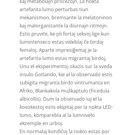
kaj metabolajn procezojn. La nokta
artefarita lumo perturbas tiun
mekanismon, bremsante la melatoninon
kaj malorganizante la diurnajn ritmojn.
Estis pruvite, ke pli fortaj sekvoj lige kun
lumintenseco estas videblaj ĉe birdaj
femaloj. Aparte impresiĝemaj je la
artefarita lumo estas migrantaj birdoj,
Unu el eksperimentoj okazis sur la sveda
insulo Gotlando, kie al la observado estis
subigita migranta birdo vintrumanta en
Afriko, Blankakola muŝkaptulo (Ficedula
albicollis). Dum la observado iuj el la
kovokestoj estis ekipitaj per la nokta LED-
lumo, komparebla al la lumnivelo
ekzemple en urboj.
En normalaj kondiĉoj la nokto estas por