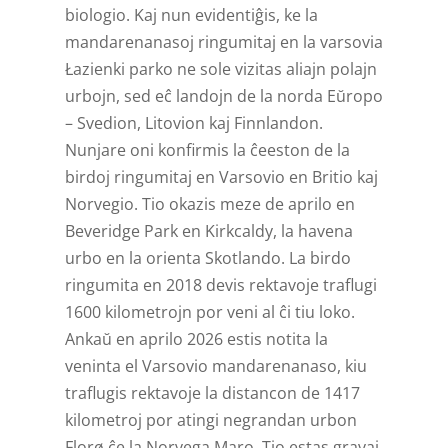
biologio. Kaj nun evidentiĝis, ke la
mandarenanasoj ringumitaj en la varsovia
Łazienki parko ne sole vizitas aliajn polajn
urbojn, sed eĉ landojn de la norda Eŭropo
– Svedion, Litovion kaj Finnlandon.
Nunjare oni konfirmis la ĉeeston de la
birdoj ringumitaj en Varsovio en Britio kaj
Norvegio. Tio okazis meze de aprilo en
Beveridge Park en Kirkcaldy, la havena
urbo en la orienta Skotlando. La birdo
ringumita en 2018 devis rektavoje traflugi
1600 kilometrojn por veni al ĉi tiu loko.
Ankaŭ en aprilo 2026 estis notita la
veninta el Varsovio mandarenanaso, kiu
traflugis rektavoje la distancon de 1417
kilometroj por atingi negrandan urbon
Florø ĉe la Norvega Maro. Tio estas gravaj