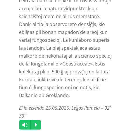
celtrafa dank’ al tio, ke ili retrovas valorajn
areojn laŭ la natura vidpunkto, kiujn
sciencistoj mem ne alirus memstare.
Dank’ al tio la observoreto densiĝis, kio
ebligas pli bonan mapadon de areoj kun
variaj fungospecioj. La kunlaboro superis
la atendojn. La plej spektakleca estas
malkoro de nekonataj al la scienco specioj
de la fungofamilio >Geastraceae<. Estis
kolektitaj pli ol 500 ĝiaj provaĵoj en la tuta
Eŭropo, inkluzive de terenoj, kie pli frue
tiun ĉi fungospecion oni ne notis, kiel
Balkanio aŭ Greklando.
El la elsendo 25.05.2026. Legas Pamela – 02′
33″
Audio
Vm
P