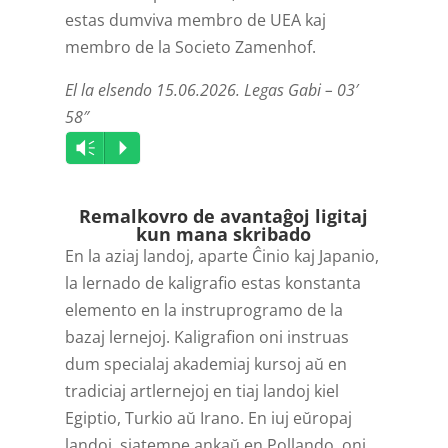
estas dumviva membro de UEA kaj
membro de la Societo Zamenhof.
El la elsendo 15.06.2026. Legas Gabi – 03′
58″
Audio
Vm
P
Player
Remalkovro de avantaĝoj ligitaj
kun mana skribado
En la aziaj landoj, aparte Ĉinio kaj Japanio,
la lernado de kaligrafio estas konstanta
elemento en la instruprogramo de la
bazaj lernejoj. Kaligrafion oni instruas
dum specialaj akademiaj kursoj aŭ en
tradiciaj artlernejoj en tiaj landoj kiel
Egiptio, Turkio aŭ Irano. En iuj eŭropaj
landoj, siatempe ankaŭ en Pollando, oni