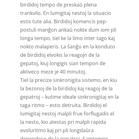
birdidoj tempo de preskaŭ plena
trankvilo. En lumigitaj nestoj la situacio
estis tute alia. Birdidoj komencis pep-
postuli manĝon ankaŭ nokte dum iom pli
longa tempo, tiel ke la limo inter tago kaj
nokto malaperis. La ŝanĝo en la konduto
de birdidoj elvokis la reagojn de la
gepatoj, kiuj longigis sian tempon de
aktiveco meze je 40 minutoj.
Tiel la precize sinkronigita sistemo, en kiu
la bezonoj de la birdidoj kaj reagoj de la
gepatroj – kutime ideale sinkronigitaj en la
taga ritmo – estis detruita. Birdidoj el
lumigitaj nestoj malpli frue forflugadis el
la nesto, kio atestas pri malpli rapida
evoluritmo kaj pri pli longdaŭra
dependeco de la gepatroj. Samtempe