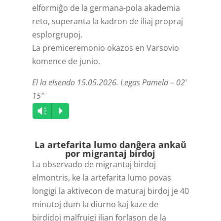
elformiĝo de la germana-pola akademia
reto, superanta la kadron de iliaj propraj
esplorgrupoj.
La premiceremonio okazos en Varsovio
komence de junio.
El la elsendo 15.05.2026. Legas Pamela – 02′
15″
Audio
Vm
P
Player
La artefarita lumo danĝera ankaŭ
por migrantaj birdoj
La observado de migrantaj birdoj
elmontris, ke la artefarita lumo povas
longigi la aktivecon de maturaj birdoj je 40
minutoj dum la diurno kaj kaze de
birdidoj malfruigi ilian forlason de la