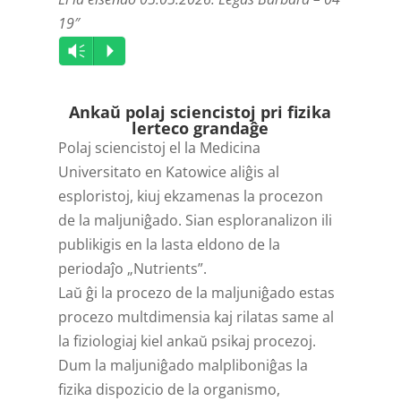
19″
Audio
Vm
P
Player
Ankaŭ polaj sciencistoj pri fizika
lerteco grandaĝe
Polaj sciencistoj el la Medicina
Universitato en Katowice aliĝis al
esploristoj, kiuj ekzamenas la procezon
de la maljuniĝado. Sian esploranalizon ili
publikigis en la lasta eldono de la
periodaĵo „Nutrients”.
Laŭ ĝi la procezo de la maljuniĝado estas
procezo multdimensia kaj rilatas same al
la fiziologiaj kiel ankaŭ psikaj procezoj.
Dum la maljuniĝado malpliboniĝas la
fizika dispozicio de la organismo,