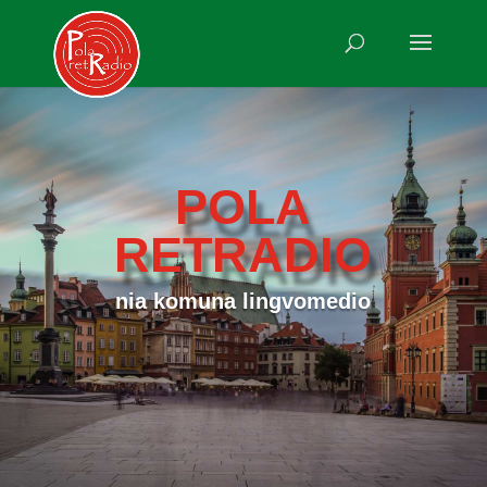
POLA
RETRADIO
nia komuna lingvomedio