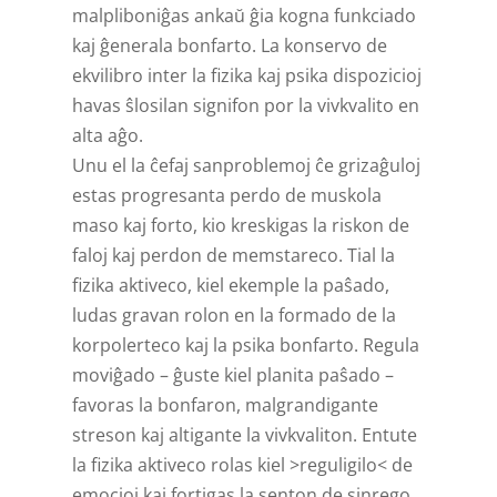
malpliboniĝas ankaŭ ĝia kogna funkciado
kaj ĝenerala bonfarto. La konservo de
ekvilibro inter la fizika kaj psika dispozicioj
havas ŝlosilan signifon por la vivkvalito en
alta aĝo.
Unu el la ĉefaj sanproblemoj ĉe grizaĝuloj
estas progresanta perdo de muskola
maso kaj forto, kio kreskigas la riskon de
faloj kaj perdon de memstareco. Tial la
fizika aktiveco, kiel ekemple la paŝado,
ludas gravan rolon en la formado de la
korpolerteco kaj la psika bonfarto. Regula
moviĝado – ĝuste kiel planita paŝado –
favoras la bonfaron, malgrandigante
streson kaj altigante la vivkvaliton. Entute
la fizika aktiveco rolas kiel >reguligilo< de
emocioj kaj fortigas la senton de sinrego.