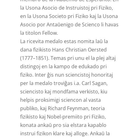
la Usona Asocio de Instruistoj pri Fiziko,
en la Usona Societo pri Fiziko kaj la Usona
Asocio por Antaŭenigo de Scienco li havas
la titolon Fellow.
La ricevita medalo estas nomita laŭ la
dana fizikisto Hans Christian Oersted
(1777–1851). Temas pri unu el la plej altaj
distingoj en la kampo de edukado pri
fiziko. Inter ĝis nun sciencistoj honoritaj
per la medalo troviĝas i.a. Carl Sagan,
sciencisto kaj mondfama verkisto, kiu
helpis proksimigi sciencon al vasta
publiko, kaj Richard Feynman, teoria
fizikisto kaj Nobel-premiito pri Fiziko,
konata ankaŭ pro sia elstara kapablo
instrui fizikon klare kaj alloge. Ankaŭ la