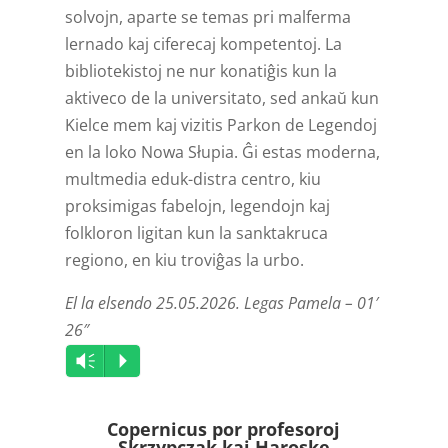
solvojn, aparte se temas pri malferma
lernado kaj ciferecaj kompetentoj. La
bibliotekistoj ne nur konatiĝis kun la
aktiveco de la universitato, sed ankaŭ kun
Kielce mem kaj vizitis Parkon de Legendoj
en la loko Nowa Słupia. Ĝi estas moderna,
multmedia eduk-distra centro, kiu
proksimigas fabelojn, legendojn kaj
folkloron ligitan kun la sanktakruca
regiono, en kiu troviĝas la urbo.
El la elsendo 25.05.2026. Legas Pamela – 01′
26″
Audio
Vm
P
Player
Copernicus por profesoroj
Skrzypczak kaj Haroske