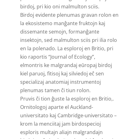
birdoj, pri kio oni malmulton sciis.
Birdoj evidente plenumas gravan rolon en
la ekosistemo manĝante fruktojn kaj
dissemante semojn, formanĝante
insektojn, sed malmulton sciis pri ilia rolo
en la polenado. La esploroj en Britio, pri
kio raportis “Journal of Ecology”,
elmontris ke malgrandaj eŭropaj birdoj
kiel paruoj, fitisoj kaj silviedoj eĉ sen
specializaj anatomiaj instrumentoj
plenumas tamen ĉi tiun rolon.
Pruvis ĉi tion ĝuste la esploroj en Britio,.
Ornitologoj aparte el Auckland-
universitato kaj Cambridge-universitato –
krom la menciitaj jam birdospecioj
esploris multajn aliajn malgrandajn