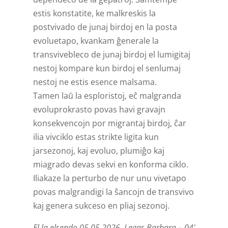
estis konstatite, ke malkreskis la
postvivado de junaj birdoj en la posta
evoluetapo, kvankam ĝenerale la
transvivebleco de junaj birdoj el lumigitaj
nestoj kompare kun birdoj el senlumaj
nestoj ne estis esence malsama.
Tamen laŭ la esploristoj, eĉ malgranda
evoluprokrasto povas havi gravajn
konsekvencojn por migrantaj birdoj, ĉar
ilia vivciklo estas strikte ligita kun
jarsezonoj, kaj evoluo, plumiĝo kaj
miagrado devas sekvi en konforma ciklo.
Iliakaze la perturbo de nur unu vivetapo
povas malgrandigi la ŝancojn de transvivo
kaj genera sukceso en pliaj sezonoj.
El la elsendo 05.05.2026. Legas Barbara – 04′