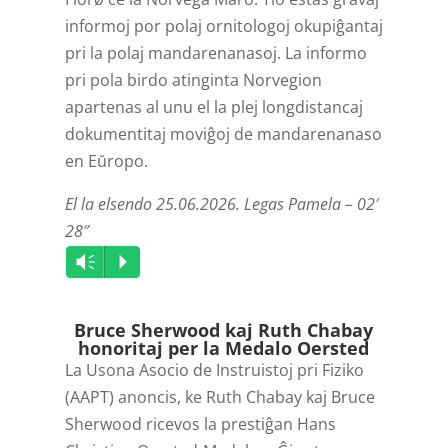
informoj por polaj ornitologoj okupiĝantaj
pri la polaj mandarenanasoj. La informo
pri pola birdo atinginta Norvegion
apartenas al unu el la plej longdistancaj
dokumentitaj moviĝoj de mandarenanaso
en Eŭropo.
El la elsendo 25.06.2026. Legas Pamela – 02′
28″
Audio
Vm
P
Player
Bruce Sherwood kaj Ruth Chabay
honoritaj per la Medalo Oersted
La Usona Asocio de Instruistoj pri Fiziko
(AAPT) anoncis, ke Ruth Chabay kaj Bruce
Sherwood ricevos la prestiĝan Hans