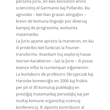
persona ĵurio, en kies konsiston eniris
sciencistoj el Germanio kaj Pollando, kiu
agnoskis – kiel ilian gravan atingaĵon –
kreon de komuna lingvaĵo por diversaj
kampoj de progresinta, evoluinta
matematiko.
La ĵurio aparte aprezis la manieron, en kiu
ili priskribis kiel funkcias la Fourier-
transformo. Kvankam tiuj esploroj havas
teorian karakteron – laŭ la ĵurio – ili povas
esence influi la nuntempan inĝenierion.
La kunlaboro de profesoro Skrzypczak kaj
Haroske komenciĝis en 2006 kaj fruktis
per pli ol 30 komunaj publikaĵoj en
prestiĝaj matematikaj periodaĵoj kaj per
multaj komune organizitaj sciencaj
konferencoj. Ili alportis kontribuon al