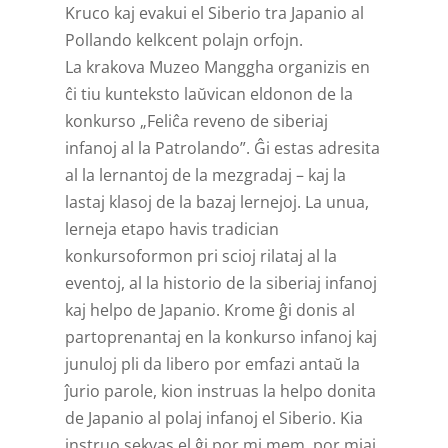
Kruco kaj evakui el Siberio tra Japanio al
Pollando kelkcent polajn orfojn.
La krakova Muzeo Manggha organizis en
ĉi tiu kunteksto laŭvican eldonon de la
konkurso „Feliĉa reveno de siberiaj
infanoj al la Patrolando”. Ĝi estas adresita
al la lernantoj de la mezgradaj – kaj la
lastaj klasoj de la bazaj lernejoj. La unua,
lerneja etapo havis tradician
konkursoformon pri scioj rilataj al la
eventoj, al la historio de la siberiaj infanoj
kaj helpo de Japanio. Krome ĝi donis al
partoprenantaj en la konkurso infanoj kaj
junuloj pli da libero por emfazi antaŭ la
ĵurio parole, kion instruas la helpo donita
de Japanio al polaj infanoj el Siberio. Kia
instruo sekvas el ĝi por mi mem, por miaj