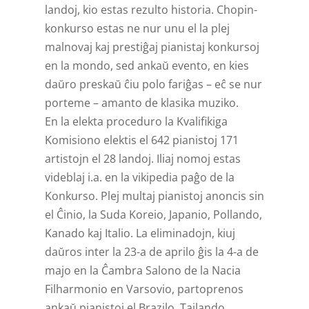
landoj, kio estas rezulto historia. Chopin-
konkurso estas ne nur unu el la plej
malnovaj kaj prestiĝaj pianistaj konkursoj
en la mondo, sed ankaŭ evento, en kies
daŭro preskaŭ ĉiu polo fariĝas – eĉ se nur
porteme – amanto de klasika muziko.
En la elekta proceduro la Kvalifikiga
Komisiono elektis el 642 pianistoj 171
artistojn el 28 landoj. Iliaj nomoj estas
videblaj i.a. en la vikipedia paĝo de la
Konkurso. Plej multaj pianistoj anoncis sin
el Ĉinio, la Suda Koreio, Japanio, Pollando,
Kanado kaj Italio. La eliminadojn, kiuj
daŭros inter la 23-a de aprilo ĝis la 4-a de
majo en la Ĉambra Salono de la Nacia
Filharmonio en Varsovio, partoprenos
ankaŭ pianistoj el Brazilo, Tajlando,