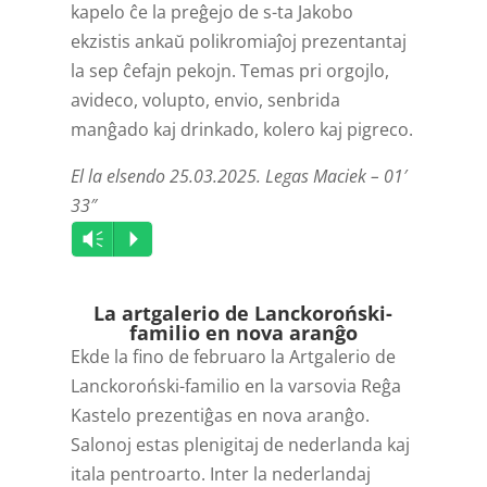
kapelo ĉe la preĝejo de s-ta Jakobo
ekzistis ankaŭ polikromiaĵoj prezentantaj
la sep ĉefajn pekojn. Temas pri orgojlo,
avideco, volupto, envio, senbrida
manĝado kaj drinkado, kolero kaj pigreco.
El la elsendo 25.03.2025. Legas Maciek – 01′
33″
Audio
Vm
P
Player
La artgalerio de Lanckoroński-
familio en nova aranĝo
Ekde la fino de februaro la Artgalerio de
Lanckoroński-familio en la varsovia Reĝa
Kastelo prezentiĝas en nova aranĝo.
Salonoj estas plenigitaj de nederlanda kaj
itala pentroarto. Inter la nederlandaj