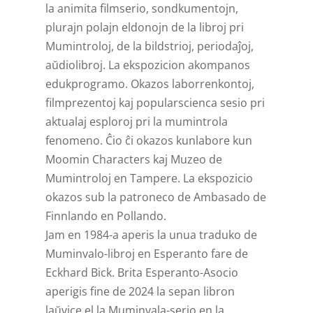
la animita filmserio, sondkumentojn,
plurajn polajn eldonojn de la libroj pri
Mumintroloj, de la bildstrioj, periodaĵoj,
aŭdiolibroj. La ekspozicion akompanos
edukprogramo. Okazos laborrenkontoj,
filmprezentoj kaj popularscienca sesio pri
aktualaj esploroj pri la mumintrola
fenomeno. Ĉio ĉi okazos kunlabore kun
Moomin Characters kaj Muzeo de
Mumintroloj en Tampere. La ekspozicio
okazos sub la patroneco de Ambasado de
Finnlando en Pollando.
Jam en 1984-a aperis la unua traduko de
Muminvalo-libroj en Esperanto fare de
Eckhard Bick. Brita Esperanto-Asocio
aperigis fine de 2024 la sepan libron
laŭvice el la Muminvala-serio en la