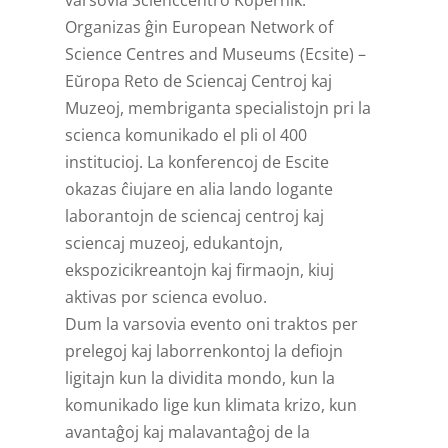
varsovia Scienccentro Kopernik.
Organizas ĝin European Network of
Science Centres and Museums (Ecsite) –
Eŭropa Reto de Sciencaj Centroj kaj
Muzeoj, membriganta specialistojn pri la
scienca komunikado el pli ol 400
institucioj. La konferencoj de Escite
okazas ĉiujare en alia lando logante
laborantojn de sciencaj centroj kaj
sciencaj muzeoj, edukantojn,
ekspozicikreantojn kaj firmaojn, kiuj
aktivas por scienca evoluo.
Dum la varsovia evento oni traktos per
prelegoj kaj laborrenkontoj la defiojn
ligitajn kun la dividita mondo, kun la
komunikado lige kun klimata krizo, kun
avantaĝoj kaj malavantaĝoj de la