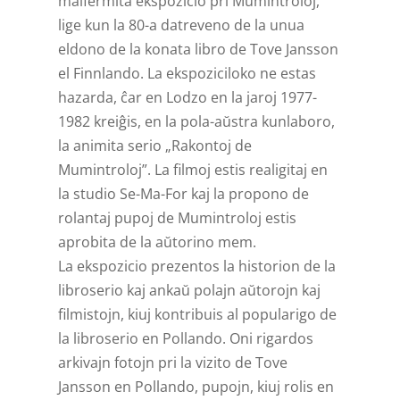
malfermita ekspozicio pri Mumintroloj,
lige kun la 80-a datreveno de la unua
eldono de la konata libro de Tove Jansson
el Finnlando. La ekspoziciloko ne estas
hazarda, ĉar en Lodzo en la jaroj 1977-
1982 kreiĝis, en la pola-aŭstra kunlaboro,
la animita serio „Rakontoj de
Mumintroloj”. La filmoj estis realigitaj en
la studio Se-Ma-For kaj la propono de
rolantaj pupoj de Mumintroloj estis
aprobita de la aŭtorino mem.
La ekspozicio prezentos la historion de la
libroserio kaj ankaŭ polajn aŭtorojn kaj
filmistojn, kiuj kontribuis al popularigo de
la libroserio en Pollando. Oni rigardos
arkivajn fotojn pri la vizito de Tove
Jansson en Pollando, pupojn, kiuj rolis en