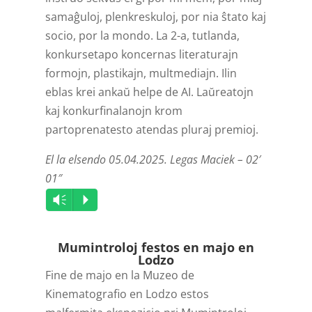
samaĝuloj, plenkreskuloj, por nia ŝtato kaj
socio, por la mondo. La 2-a, tutlanda,
konkursetapo koncernas literaturajn
formojn, plastikajn, multmediajn. Ilin
eblas krei ankaŭ helpe de AI. Laŭreatojn
kaj konkurfinalanojn krom
partoprenatesto atendas pluraj premioj.
El la elsendo 05.04.2025. Legas Maciek – 02′
01″
Audio
Vm
P
Player
Mumintroloj festos en majo en
Lodzo
Fine de majo en la Muzeo de
Kinematografio en Lodzo estos