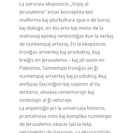
La varsovia ekspozicio „Vojoj al
Jerusalemo” estas konceptita kiel
malferma kaj plurkultura spaco de konoj
kaj dialogo, en kiu arto kaj metio de la
malnovaj epokoj renkontiĝas kun la verkoj
de nuntempaj artistoj. En la ekspozicio
troviĝas artverkoj kaj produktoj, kiuj
kreiĝis en Jerusalemo – kaj pli vaste en
Palestino. Samtempe troviĝas en ĝi
nuntempaj artverkoj kaj produktoj, kiuj
emfazas fasciniĝon kaj sopiron al tiu
teritorio, elvokas rememorojn kaj
simbolajn al ĝi veturojn.
La enpensiĝo pri la universala historio,
pramalnova mito kaj komplika nuntempo
de Jerusalemo okazas laŭ la loka
perspektito de Varsovio. La ekspzicititolo