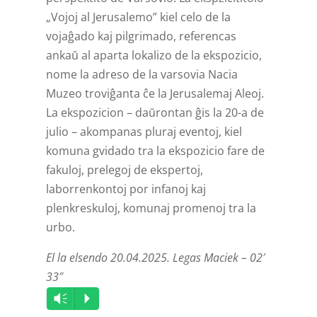
„Vojoj al Jerusalemo” kiel celo de la
vojaĝado kaj pilgrimado, referencas
ankaŭ al aparta lokalizo de la ekspozicio,
nome la adreso de la varsovia Nacia
Muzeo troviĝanta ĉe la Jerusalemaj Aleoj.
La ekspozicion – daŭrontan ĝis la 20-a de
julio – akompanas pluraj eventoj, kiel
komuna gvidado tra la ekspozicio fare de
fakuloj, prelegoj de ekspertoj,
laborrenkontoj por infanoj kaj
plenkreskuloj, komunaj promenoj tra la
urbo.
El la elsendo 20.04.2025. Legas Maciek – 02′
33″
Audio
Vm
P
Player