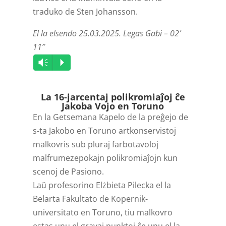
traduko de Sten Johansson.
El la elsendo 25.03.2025. Legas Gabi – 02′
11″
Audio
Vm
P
Player
La 16-jarcentaj polikromiaĵoj ĉe
Jakoba Vojo en Toruno
En la Getsemana Kapelo de la preĝejo de
s-ta Jakobo en Toruno artkonservistoj
malkovris sub pluraj farbotavoloj
malfrumezepokajn polikromiaĵojn kun
scenoj de Pasiono.
Laŭ profesorino Elżbieta Pilecka el la
Belarta Fakultato de Kopernik-
universitato en Toruno, tiu malkovro