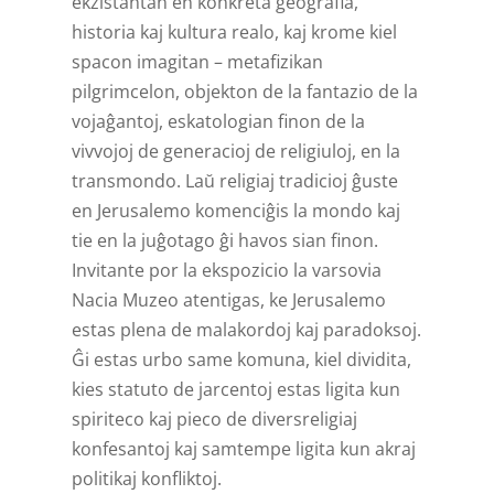
ekzistantan en konkreta geografia,
historia kaj kultura realo, kaj krome kiel
spacon imagitan – metafizikan
pilgrimcelon, objekton de la fantazio de la
vojaĝantoj, eskatologian finon de la
vivvojoj de generacioj de religiuloj, en la
transmondo. Laŭ religiaj tradicioj ĝuste
en Jerusalemo komenciĝis la mondo kaj
tie en la juĝotago ĝi havos sian finon.
Invitante por la ekspozicio la varsovia
Nacia Muzeo atentigas, ke Jerusalemo
estas plena de malakordoj kaj paradoksoj.
Ĝi estas urbo same komuna, kiel dividita,
kies statuto de jarcentoj estas ligita kun
spiriteco kaj pieco de diversreligiaj
konfesantoj kaj samtempe ligita kun akraj
politikaj konfliktoj.