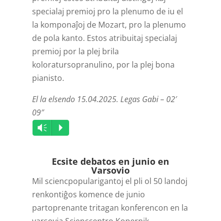
specialaj premioj pro la plenumo de iu el
la komponaĵoj de Mozart, pro la plenumo
de pola kanto. Estos atribuitaj specialaj
premioj por la plej brila
koloratursopranulino, por la plej bona
pianisto.
El la elsendo 15.04.2025. Legas Gabi – 02′
09″
Audio
Vm
P
Player
Ecsite debatos en junio en
Varsovio
Mil sciencpopularigantoj el pli ol 50 landoj
renkontiĝos komence de junio
partoprenante tritagan konferencon en la