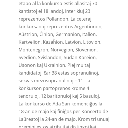
etapo al la konkurso estis allasitaj 70
kantistoj el 18 landoj, inter kiuj 23
reprezentos Pollandon. La ceteraj
konkursanoj reprezentos Argentionon,
Aŭstrion, Ĉinion, Germanion, Italion,
Kartvelion, Kazaĥion, Latvion, Litovion,
Montenegron, Norvegion, Slovenion,
Svedion, Svislandon, Sudan Koreion,
Usonon kaj Ukrainion. Plej multaj
kandidatoj, ĉar 38 estas sopranulinoj,
sekvas mezosopranulinoj – 11. La
konkurson partoprenos krome 4
tenoruloj, 12 baritonuloj kaj 5 basuloj.
La konkurso de Ada Sari komenciĝos la
18-an de majo kaj finiĝos per Koncerto de
Laŭreatoj la 24-an de majo. Krom tri unuaj
premioj estos atribuitaj distingoj kaj