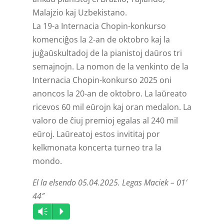
Malajzio kaj Uzbekistano.
La 19-a Internacia Chopin-konkurso
komenciĝos la 2-an de oktobro kaj la
juĝaŭskultadoj de la pianistoj daŭros tri
semajnojn. La nomon de la venkinto de la
Internacia Chopin-konkurso 2025 oni
anoncos la 20-an de oktobro. La laŭreato
ricevos 60 mil eŭrojn kaj oran medalon. La
valoro de ĉiuj premioj egalas al 240 mil
eŭroj. Laŭreatoj estos invititaj por
kelkmonata koncerta turneo tra la
mondo.
El la elsendo 05.04.2025. Legas Maciek – 01′
44″
Audio
Vm
P
Player