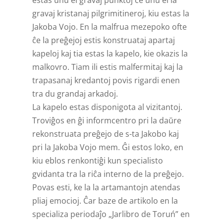
estas unu el gravaj punktoj ĉe unu el la
gravaj kristanaj pilgrimitineroj, kiu estas la
Jakoba Vojo. En la malfrua mezepoko ofte
ĉe la preĝejoj estis konstruataj apartaj
kapeloj kaj tia estas la kapelo, kie okazis la
malkovro. Tiam ili estis malfermitaj kaj la
trapasanaj kredantoj povis rigardi enen
tra du grandaj arkadoj.
La kapelo estas disponigota al vizitantoj.
Troviĝos en ĝi informcentro pri la daŭre
rekonstruata preĝejo de s-ta Jakobo kaj
pri la Jakoba Vojo mem. Ĝi estos loko, en
kiu eblos renkontiĝi kun specialisto
gvidanta tra la riĉa interno de la preĝejo.
Povas esti, ke la la artamantojn atendas
pliaj emocioj. Ĉar baze de artikolo en la
specializa periodaĵo „Jarlibro de Toruń” en