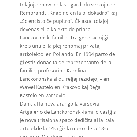
tolaĵoj denove eblas rigardi du verkojn de
Rembrandt „Knabino en la bildokadro” kaj
„Sciencisto ĉe pupitro”. Ĉi-lastaj tolaĵoj
devenas el la kolekto de princa
Lanckoroński-familio. Tra generacioj ĝi
kreis unu el la plej renomaj privataj
artkolektoj en Pollando. En 1994 parto de
ĝi estis donacita de reprezentanto de la
familio, profesorino Karolina
Lanckorońska al du reĝaj rezidejoj – en
Wawel Kastelo en Krakovo kaj Reĝa
Kastelo en Varsovio.
Dank’ al la nova aranĝo la varsovia
Artgalerio de Lanckoroński-familio vastĝis
je nova trisalona spaco dediĉita al la itala
arto ekde la 14-a ĝis la mezo de la 18-a
jarcento. Oni donis apartan