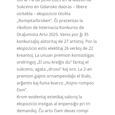
Sukceno en Gdansko daŭras – libere
vizitebla – ekspozicio titolita
„Rompita/broken”. Ĝi prezentas la
rikolton de Internacia Konkurso de
Oraĵumista Arto 2025. Venis por ĝi 35
konkursaĵoj aŭtoritaj de 27 artistoj. Por la
ekspozicio estis elektitaj 26 verkoj de 22
kreantoj. La unuan premion konsisitigas
orelringoj „El unu kreiĝis du” faritaj el
sukceno, agata „druso” kaj oro. La 2-an
premion gajnis ornampendaĵo el ŝtalo,
arĝento kaj fuma kvarco „Kojno rompos
ĉion”.
Krom evidentaj estetikaj valoroj la
ekspozicio instigas al enpensiĝo pri tri
demandoj. Ĉu arto ĉiam devas rompi