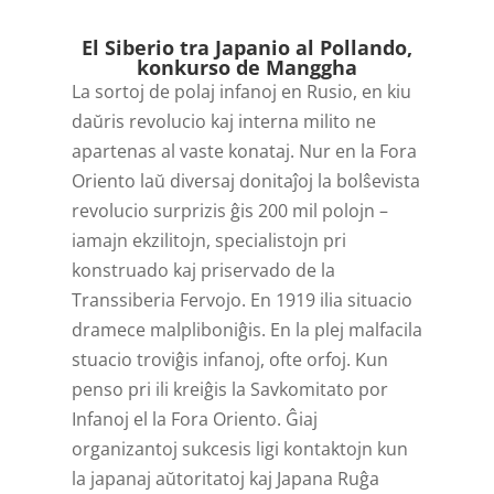
El Siberio tra Japanio al Pollando,
konkurso de Manggha
La sortoj de polaj infanoj en Rusio, en kiu
daŭris revolucio kaj interna milito ne
apartenas al vaste konataj. Nur en la Fora
Oriento laŭ diversaj donitaĵoj la bolŝevista
revolucio surprizis ĝis 200 mil polojn –
iamajn ekzilitojn, specialistojn pri
konstruado kaj priservado de la
Transsiberia Fervojo. En 1919 ilia situacio
dramece malpliboniĝis. En la plej malfacila
stuacio troviĝis infanoj, ofte orfoj. Kun
penso pri ili kreiĝis la Savkomitato por
Infanoj el la Fora Oriento. Ĝiaj
organizantoj sukcesis ligi kontaktojn kun
la japanaj aŭtoritatoj kaj Japana Ruĝa