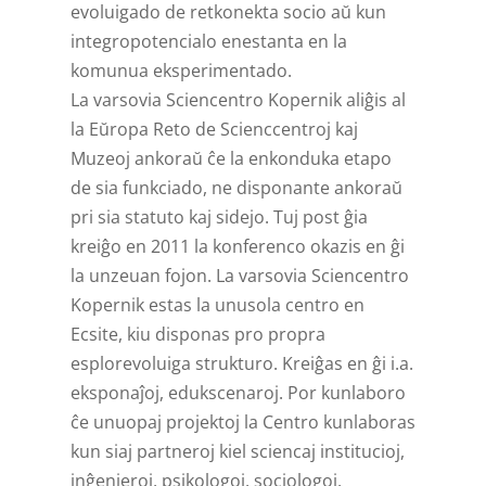
evoluigado de retkonekta socio aŭ kun
integropotencialo enestanta en la
komunua eksperimentado.
La varsovia Sciencentro Kopernik aliĝis al
la Eŭropa Reto de Scienccentroj kaj
Muzeoj ankoraŭ ĉe la enkonduka etapo
de sia funkciado, ne disponante ankoraŭ
pri sia statuto kaj sidejo. Tuj post ĝia
kreiĝo en 2011 la konferenco okazis en ĝi
la unzeuan fojon. La varsovia Sciencentro
Kopernik estas la unusola centro en
Ecsite, kiu disponas pro propra
esplorevoluiga strukturo. Kreiĝas en ĝi i.a.
eksponaĵoj, edukscenaroj. Por kunlaboro
ĉe unuopaj projektoj la Centro kunlaboras
kun siaj partneroj kiel sciencaj institucioj,
inĝenieroj, psikologoj, sociologoj,