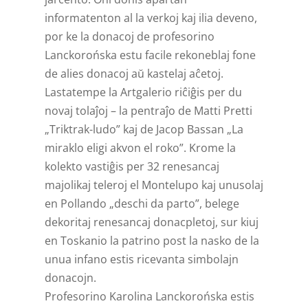
informatenton al la verkoj kaj ilia deveno,
por ke la donacoj de profesorino
Lanckorońska estu facile rekoneblaj fone
de alies donacoj aŭ kastelaj aĉetoj.
Lastatempe la Artgalerio riĉiĝis per du
novaj tolaĵoj – la pentraĵo de Matti Pretti
„Triktrak-ludo” kaj de Jacop Bassan „La
miraklo eligi akvon el roko”. Krome la
kolekto vastiĝis per 32 renesancaj
majolikaj teleroj el Montelupo kaj unusolaj
en Pollando „deschi da parto”, belege
dekoritaj renesancaj donacpletoj, sur kiuj
en Toskanio la patrino post la nasko de la
unua infano estis ricevanta simbolajn
donacojn.
Profesorino Karolina Lanckorońska estis