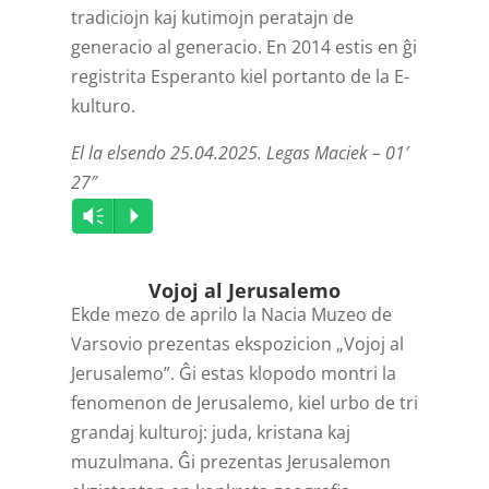
tradiciojn kaj kutimojn peratajn de
generacio al generacio. En 2014 estis en ĝi
registrita Esperanto kiel portanto de la E-
kulturo.
El la elsendo 25.04.2025. Legas Maciek – 01′
27″
Audio
Vm
P
Player
Vojoj al Jerusalemo
Ekde mezo de aprilo la Nacia Muzeo de
Varsovio prezentas ekspozicion „Vojoj al
Jerusalemo”. Ĝi estas klopodo montri la
fenomenon de Jerusalemo, kiel urbo de tri
grandaj kulturoj: juda, kristana kaj
muzulmana. Ĝi prezentas Jerusalemon