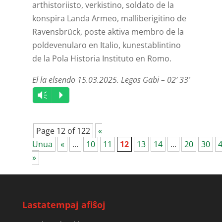
arthistoriisto, verkistino, soldato de la
konspira Landa Armeo, malliberigitino de
Ravensbrück, poste aktiva membro de la
poldevenularo en Italio, kunestablintino
de la Pola Historia Instituto en Romo.
El la elsendo 15.03.2025. Legas Gabi – 02′ 33′
Audio
Vm
P
Player
Page 12 of 122
«
Unua
«
...
10
11
12
13
14
...
20
30
»
Lastatempaj afiŝoj