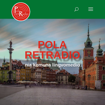
POLA
RETRADIO
nia komuna lingvomedio