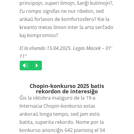
principojn, superi limojn, ŝanĝi kutimojn?,
ĉu rompo signifas ne nur ribelon, sed
ankaŭ forlason de komfortosfero? Kie la
kreanto metas limon inter la arta serĉado
kaj kompromiso?
El la elsendo 15.04.2025. Legas Maciek – 01′
11″
Audio
Vm
P
Player
Chopin-konkurso 2025 batis
rekordon de interesiĝo
Ĝis la oktobra inaŭguro de la 19-a
Internacia Chopin-konkurso estas
ankoraŭ longa tempo, sed jam estis
batita, superita rekordo. Nome por la
konkurso anonciĝis 642 pianistoj el 54