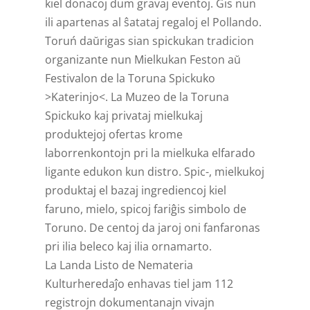
kiel donacoj dum gravaj eventoj. Ĝis nun
ili apartenas al ŝatataj regaloj el Pollando.
Toruń daŭrigas sian spickukan tradicion
organizante nun Mielkukan Feston aŭ
Festivalon de la Toruna Spickuko
>Katerinjo<. La Muzeo de la Toruna
Spickuko kaj privataj mielkukaj
produktejoj ofertas krome
laborrenkontojn pri la mielkuka elfarado
ligante edukon kun distro. Spic-, mielkukoj
produktaj el bazaj ingrediencoj kiel
faruno, mielo, spicoj fariĝis simbolo de
Toruno. De centoj da jaroj oni fanfaronas
pri ilia beleco kaj ilia ornamarto.
La Landa Listo de Nemateria
Kulturheredaĵo enhavas tiel jam 112
registrojn dokumentanajn vivajn