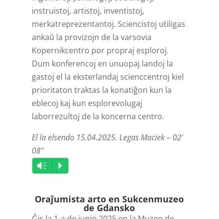
instruistoj, artistoj, inventistoj,
merkatreprezentantoj. Sciencistoj utiligas
ankaŭ la provizojn de la varsovia
Kopernikcentro por propraj esploroj.
Dum konferencoj en unuopaj landoj la
gastoj el la eksterlandaj scienccentroj kiel
prioritaton traktas la konatiĝon kun la
eblecoj kaj kun esplorevolugaj
laborrezultoj de la koncerna centro.
El la elsendo 15.04.2025. Legas Maciek – 02′
08″
Audio
Vm
P
Player
Oraĵumista arto en Sukcenmuzeo
de Gdansko
Ĝis la 1-a de junio 2025 en la Muzeo de