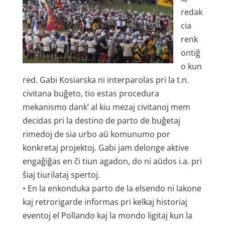
redak
cia
renk
ontiĝ
o kun
red. Gabi Kosiarska ni interparolas pri la t.n.
civitana buĝeto, tio estas procedura
mekanismo dank’ al kiu mezaj civitanoj mem
decidas pri la destino de parto de buĝetaj
rimedoj de sia urbo aŭ komunumo por
konkretaj projektoj. Gabi jam delonge aktive
engaĝiĝas en ĉi tiun agadon, do ni aŭdos i.a. pri
ŝiaj tiurilataj spertoj.
• En la enkonduka parto de la elsendo ni lakone
kaj retrorigarde informas pri kelkaj historiaj
eventoj el Pollando kaj la mondo ligitaj kun la