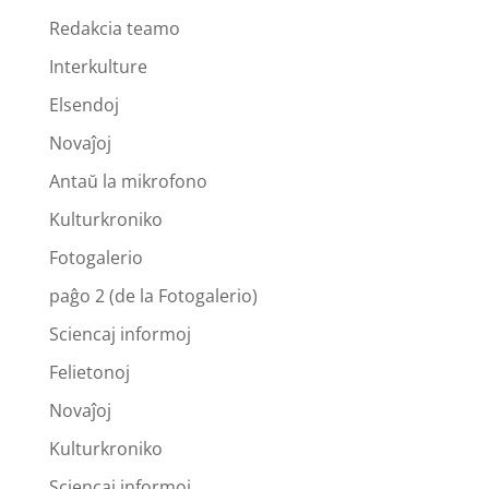
Redakcia teamo
Interkulture
Elsendoj
Novaĵoj
Antaŭ la mikrofono
Kulturkroniko
Fotogalerio
paĝo 2 (de la Fotogalerio)
Sciencaj informoj
Felietonoj
Novaĵoj
Kulturkroniko
Sciencaj informoj