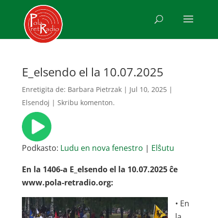
E_elsendo el la 10.07.2025
Enretigita de:
Barbara Pietrzak
|
Jul 10, 2025
|
Elsendoj
|
Skribu komenton.
Podkasto:
Ludu en nova fenestro
|
Elŝutu
En la 1406-a E_elsendo el la 10.07.2025 ĉe
www.pola-retradio.org:
• En
la