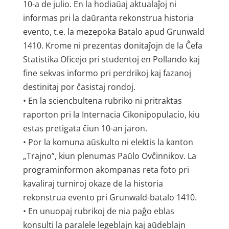
10-a de julio. En la hodiaŭaj aktualaĵoj ni
informas pri la daŭranta rekonstrua historia
evento, t.e. la mezepoka Batalo apud Grunwald
1410. Krome ni prezentas donitaĵojn de la Ĉefa
Statistika Oficejo pri studentoj en Pollando kaj
fine sekvas informo pri perdrikoj kaj fazanoj
destinitaj por ĉasistaj rondoj.
• En la sciencbultena rubriko ni pritraktas
raporton pri la Internacia Cikonipopulacio, kiu
estas pretigata ĉiun 10-an jaron.
• Por la komuna aŭskulto ni elektis la kanton
„Trajno”, kiun plenumas Paŭlo Ovĉinnikov. La
programinformon akompanas reta foto pri
kavaliraj turniroj okaze de la historia
rekonstrua evento pri Grunwald-batalo 1410.
• En unuopaj rubrikoj de nia paĝo eblas
konsulti la paralele legeblajn kaj aŭdeblajn