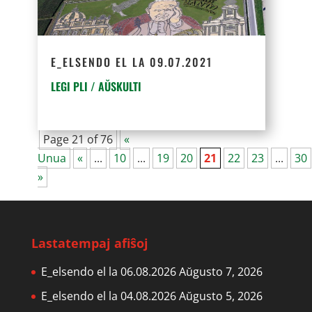
E_ELSENDO EL LA 09.07.2021
LEGI PLI / AŬSKULTI
Page 21 of 76
«
Unua
«
...
10
...
19
20
21
22
23
...
30
»
Lastatempaj afiŝoj
E_elsendo el la 06.08.2026
Aŭgusto 7, 2026
E_elsendo el la 04.08.2026
Aŭgusto 5, 2026