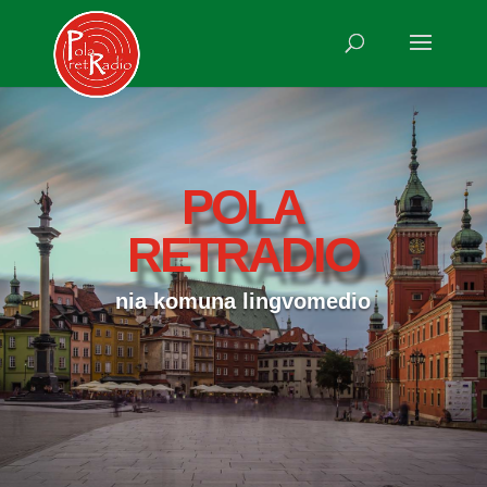
POLA
RETRADIO
nia komuna lingvomedio