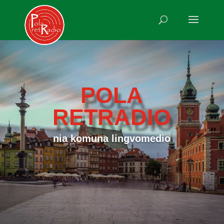
POLA
RETRADIO
nia komuna lingvomedio