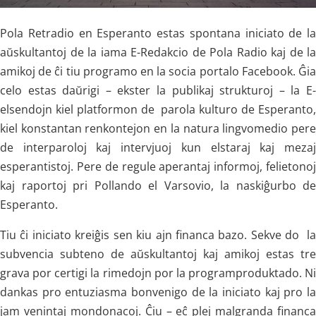
Pola Retradio en Esperanto estas spontana iniciato de la
aŭskultantoj de la iama E-Redakcio de Pola Radio kaj de la
amikoj de ĉi tiu programo en la socia portalo Facebook. Ĝia
celo estas daŭrigi – ekster la publikaj strukturoj – la E-
elsendojn kiel platformon de parola kulturo de Esperanto,
kiel konstantan renkontejon en la natura lingvomedio pere
de interparoloj kaj intervjuoj kun elstaraj kaj mezaj
esperantistoj. Pere de regule aperantaj informoj, felietonoj
kaj raportoj pri Pollando el Varsovio, la naskiĝurbo de
Esperanto.
Tiu ĉi iniciato kreiĝis sen kiu ajn financa bazo. Sekve do la
subvencia subteno de aŭskultantoj kaj amikoj estas tre
grava por certigi la rimedojn por la programproduktado. Ni
dankas pro entuziasma bonvenigo de la iniciato kaj pro la
jam venintaj mondonacoj. Ĉiu – eĉ plej malgranda financa