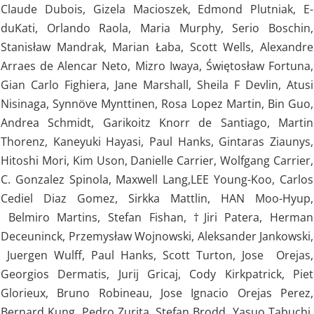
Claude Dubois, Gizela Macioszek, Edmond Plutniak, E-
duKati, Orlando Raola, Maria Murphy, Serio Boschin,
Stanisław Mandrak, Marian Łaba, Scott Wells, Alexandre
Arraes de Alencar Neto, Mizro Iwaya, Świętosław Fortuna,
Gian Carlo Fighiera, Jane Marshall, Sheila F Devlin, Atusi
Nisinaga, Synnöve Mynttinen, Rosa Lopez Martin, Bin Guo,
Andrea Schmidt, Garikoitz Knorr de Santiago, Martin
Thorenz, Kaneyuki Hayasi, Paul Hanks, Gintaras Ziaunys,
Hitoshi Mori, Kim Uson, Danielle Carrier, Wolfgang Carrier,
C. Gonzalez Spinola, Maxwell Lang,LEE Young-Koo, Carlos
Cediel Diaz Gomez, Sirkka Mattlin, HAN Moo-Hyup,
Belmiro Martins, Stefan Fishan, †Jiri Patera, Herman
Deceuninck, Przemysław Wojnowski, Aleksander Jankowski,
Juergen Wulff, Paul Hanks, Scott Turton, Jose Orejas,
Georgios Dermatis, Jurij Gricaj, Cody Kirkpatrick, Piet
Glorieux, Bruno Robineau, Jose Ignacio Orejas Perez,
Bernard Kung, Pedro Zurita, Stefan Brodd, Yasuo Tabuchi,