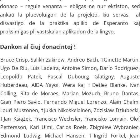
donaco – regule venanta – ebligas ne nur ekziston, sed
ankaŭ la pluevoluigon de la projekto, kiu servas al
disvastigo de la praktika apliko de Esperanto kaj
proksimigas pli vastskalan aplikadon de la lingvo.
Dankon al ĉiuj donacintoj !
Bruce Crisp, Salikh Zakirow, Andreo Bach, †Ginette Martin,
Ugo De Riu, Luis Ladeira, Antoine Simon, Dario Rodriguez,
Leopoldo Patek, Pascal Dubourg Glatigny, Auguste
Huberdeau, AIDA Yayoi, Wera kaj †Detlev Blanke, Ivan
Colling, Rita de Moraes, Marian Możuch, Bruno Dantas,
Gian Piero Savio, Fernando Miguel Lorenzo, Alain Chalm,
Lauri Mustonen, †Jukka Nikoskelainen, Zdzisław Dziubecki,
†Jan Książek, Francisco Wechsler, Francisko Lorrain, Olof
Pettersson, Kari Uimi, Carlos Roels, Zbigniew Wybraniec,
Edmond Ludwig, Michael Hansen, †Ingrid Forkel, Jean