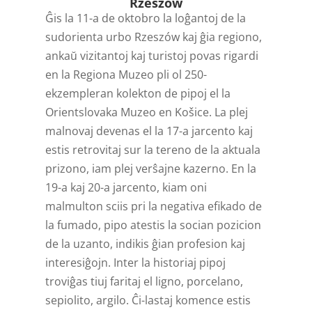
Rzeszów
Ĝis la 11-a de oktobro la loĝantoj de la
sudorienta urbo Rzeszów kaj ĝia regiono,
ankaŭ vizitantoj kaj turistoj povas rigardi
en la Regiona Muzeo pli ol 250-
ekzempleran kolekton de pipoj el la
Orientslovaka Muzeo en Košice. La plej
malnovaj devenas el la 17-a jarcento kaj
estis retrovitaj sur la tereno de la aktuala
prizono, iam plej verŝajne kazerno. En la
19-a kaj 20-a jarcento, kiam oni
malmulton sciis pri la negativa efikado de
la fumado, pipo atestis la socian pozicion
de la uzanto, indikis ĝian profesion kaj
interesiĝojn. Inter la historiaj pipoj
troviĝas tiuj faritaj el ligno, porcelano,
sepiolito, argilo. Ĉi-lastaj komence estis