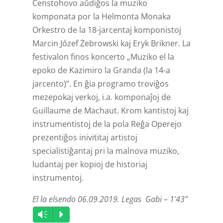
Ĉenstoĥovo aŭdiĝos la muziko
komponata por la Helmonta Monaka
Orkestro de la 18-jarcentaj komponistoj
Marcin Józef Żebrowski kaj Eryk Brikner. La
festivalon finos koncerto „Muziko el la
epoko de Kazimiro la Granda (la 14-a
jarcento)”. En ĝia programo troviĝos
mezepokaj verkoj, i.a. komponaĵoj de
Guillaume de Machaut. Krom kantistoj kaj
instrumentistoj de la pola Reĝa Operejo
prezentiĝos inivititaj artistoj
specialistiĝantaj pri la malnova muziko,
ludantaj per kopioj de historiaj
instrumentoj.
El la elsendo 06.09.2019. Legas Gabi – 1’43”
Audio
Vm
P