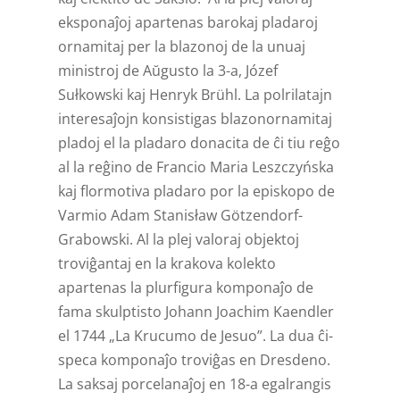
eksponaĵoj apartenas barokaj pladaroj
ornamitaj per la blazonoj de la unuaj
ministroj de Aŭgusto la 3-a, Józef
Sułkowski kaj Henryk Brühl. La polrilatajn
interesaĵojn konsistigas blazonornamitaj
pladoj el la pladaro donacita de ĉi tiu reĝo
al la reĝino de Francio Maria Leszczyńska
kaj flormotiva pladaro por la episkopo de
Varmio Adam Stanisław Götzendorf-
Grabowski. Al la plej valoraj objektoj
troviĝantaj en la krakova kolekto
apartenas la plurfigura komponaĵo de
fama skulptisto Johann Joachim Kaendler
el 1744 „La Krucumo de Jesuo”. La dua ĉi-
speca komponaĵo troviĝas en Dresdeno.
La saksaj porcelanaĵoj en 18-a egalrangis