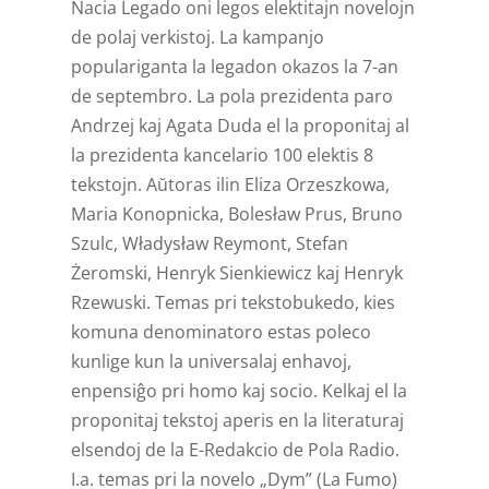
Nacia Legado oni legos elektitajn novelojn
de polaj verkistoj. La kampanjo
populariganta la legadon okazos la 7-an
de septembro. La pola prezidenta paro
Andrzej kaj Agata Duda el la proponitaj al
la prezidenta kancelario 100 elektis 8
tekstojn. Aŭtoras ilin Eliza Orzeszkowa,
Maria Konopnicka, Bolesław Prus, Bruno
Szulc, Władysław Reymont, Stefan
Żeromski, Henryk Sienkiewicz kaj Henryk
Rzewuski. Temas pri tekstobukedo, kies
komuna denominatoro estas poleco
kunlige kun la universalaj enhavoj,
enpensiĝo pri homo kaj socio. Kelkaj el la
proponitaj tekstoj aperis en la literaturaj
elsendoj de la E-Redakcio de Pola Radio.
I.a. temas pri la novelo „Dym” (La Fumo)