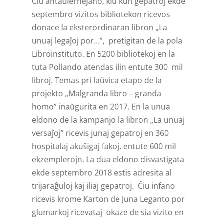
Ĉiu antaŭlernejano, kiu kun gepatroj ekde
septembro vizitos bibliotekon ricevos
donace la eksterordinaran libron „La
unuaj legaĵoj por…”, pretigitan de la pola
Libroinstituto. En 5200 bibliotekoj en la
tuta Pollando atendas ilin entute 300 mil
libroj. Temas pri laŭvica etapo de la
projekto „Malgranda libro – granda
homo” inaŭgurita en 2017. En la unua
eldono de la kampanjo la libron „La unuaj
versaĵoj” ricevis junaj gepatroj en 360
hospitalaj akuŝigaj fakoj, entute 600 mil
ekzemplerojn. La dua eldono disvastigata
ekde septembro 2018 estis adresita al
trijaraĝuloj kaj iliaj gepatroj. Ĉiu infano
ricevis krome Karton de Juna Leganto por
glumarkoj ricevataj okaze de sia vizito en