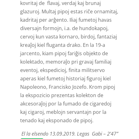
kovritaj de flavaj, verdaj kaj brunaj
glazuroj. Multaj pipoj estas riĉe ornamitaj,
kadritaj per arĝento. Iliaj fumetoj havas
diversajn formojn, i.a. de hundokapoj,
cervoj kun vasta kornaro, birdoj, fantaziaj
kreaĵoj kiel fluganta drako. En la 19-a
jarcento, kiam pipoj fariĝis objekto de
kolektado, memoraĵo pri gravaj familiaj
eventoj, ekspedicioj, finita militservo
aperas kiel fumetoj historiaj figuroj kiel
Napoleono, Francisko Jozefo. Krom pipoj
la ekspozicio prezentas kolekton de
akcesoraĵoj por la fumado de cigaredoj
kaj cigaroj, meblojn servantajn por la
tenado kaj eksponado de pipoj.
El la elsendo 13.09.2019. Legas Gabi – 2’47”