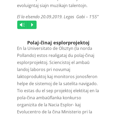
evoluigntaj siajn muzikajn talentojn.
El la elsendo 20.09.2019. Legas Gabi – 1’55”
Audio
Vm
P
Player
Polaj-ĉinaj esplorprojektoj
En la Universitato de Olsztyn (la norda
Pollando) estos realigataj du polaj-ĉinaj
esplorprojektoj. Sciencistoj el ambaŭ
landoj laboros pri novumaj
laktoproduktoj kaj monitoros jonosferon
helpe de sistemoj de la satelita navigado.
Tio estas du el sep projektoj elektitaj en la
pola-ĉina ambaŭflanka konkurso
organizita de la Nacia Esplor- kaj
Evolucentro de la ĉina Ministerio pri la