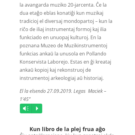
la avangarda muziko 20-jarcenta. Ĉe la
dua etaĝo eblas konatiĝi kun muzikaj
tradicioj el diversaj mondopartoj – kun la
riĉo de iliaj instrumentaj formoj kaj ilia
funkciado en unuopaj kulturoj. En la
poznana Muzeo de Muzikinstrumentoj
funkcias ankaŭ la unusola en Pollando
Konservista Laborejo. Estas en ĝi kreataj
ankaŭ kopioj kaj rekonstruoj de
instrumentoj arkeologiaj aŭ historiaj.
El la elsendo 27.09.2019. Legas Maciek –
1’45”
Audio
Vm
P
Player
Kun libro de la plej frua aĝo