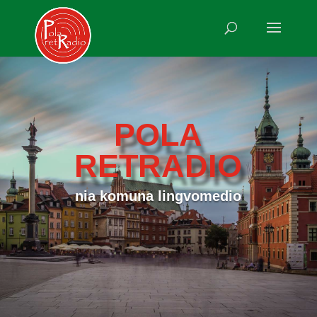
POLA
RETRADIO
nia komuna lingvomedio