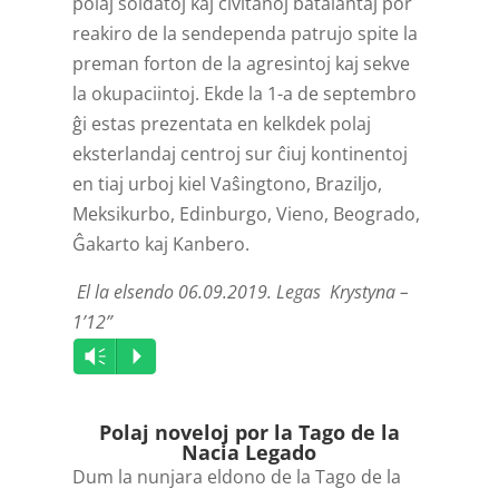
polaj soldatoj kaj civitanoj batalantaj por
reakiro de la sendependa patrujo spite la
preman forton de la agresintoj kaj sekve
la okupaciintoj. Ekde la 1-a de septembro
ĝi estas prezentata en kelkdek polaj
eksterlandaj centroj sur ĉiuj kontinentoj
en tiaj urboj kiel Vaŝingtono, Braziljo,
Meksikurbo, Edinburgo, Vieno, Beogrado,
Ĝakarto kaj Kanbero.
El la elsendo 06.09.2019. Legas Krystyna –
1’12”
Audio
Vm
P
Player
Polaj noveloj por la Tago de la
Nacia Legado
Dum la nunjara eldono de la Tago de la