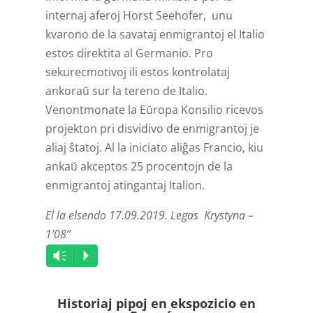
internaj aferoj Horst Seehofer, unu
kvarono de la savataj enmigrantoj el Italio
estos direktita al Germanio. Pro
sekurecmotivoj ili estos kontrolataj
ankoraŭ sur la tereno de Italio.
Venontmonate la Eŭropa Konsilio ricevos
projekton pri disvidivo de enmigrantoj je
aliaj ŝtatoj. Al la iniciato aliĝas Francio, kiu
ankaŭ akceptos 25 procentojn de la
enmigrantoj atingantaj Italion.
El la elsendo 17.09.2019. Legas Krystyna –
1’08”
Audio
Vm
P
Player
Historiaj pipoj en ekspozicio en