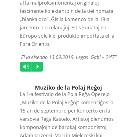
al la malproksimorientaj originaloj
fascinante kolektantojn de la tiel nomata
„blanka oro”. Ĝis la komenco de la 18-a
jarcento porcelanaĵoj estis konataj en
Eŭropo sole kiel produkto importata el la
Fora Oriento.
El la elsendo 13.09.2019. Legas Gabi – 2’47”
Audio
Vm
P
Player
Muziko de la Polaj Reĝoj
La 1-a festivalo de la Pola Reĝa Operejo
„Muziko de la Polaj Reĝoj” komenciĝos la
15-an de septembro per koncerto en la
varsovia Reĝa Kastelo. Artistoj plenumos
komponaĵojn de barokaj komponistoj,
Adam Jarzęcki, Marcin Mielczeski kaj