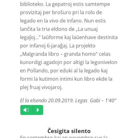
biblioteko. La gepatroj estis samtempe
provizitaj per broŝuro pri la rolo de
legado en la vivo de infano. Nun estis
lanĉita la tria eldono de „La unuaj
legaĵoj…” laŭforme kaj laŭenhave destinita
por infanoj 6-jaraĝaj. La projekto
„Malgranda libro – granda homo” celas
kunordigi agadojn por altigi la legonivelon
en Pollando, por eduki al la legado kaj
formi la kutimon intimi kun libro ekde la
plej fruaj vivojaroj.
El la elsendo 20.09.2019. Legas Gabi – 1’40”
Audio
Vm
P
Player
Ĉesigita silento
En septembro kaj en novembro sur la