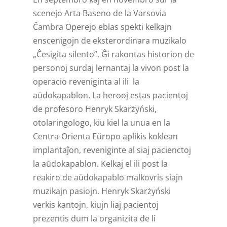
scenejo Arta Baseno de la Varsovia
Ĉambra Operejo eblas spekti kelkajn
enscenigojn de eksterordinara muzikalo
„Ĉesigita silento”. Ĝi rakontas historion de
personoj surdaj lernantaj la vivon post la
operacio reveniginta al ili la
aŭdokapablon. La herooj estas pacientoj
de profesoro Henryk Skarżyński,
otolaringologo, kiu kiel la unua en la
Centra-Orienta Eŭropo aplikis koklean
implantaĵon, reveniginte al siaj pacienctoj
la aŭdokapablon. Kelkaj el ili post la
reakiro de aŭdokapablo malkovris siajn
muzikajn pasiojn. Henryk Skarżyński
verkis kantojn, kiujn liaj pacientoj
prezentis dum la organizita de li