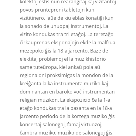
kolektoj estis nun rearanĝitaj kaj vizitantoj
povos pruntepreni tabletojn kun
vizititinero, laŭe de kiu eblas konatiĝi kun
la sonado de unuopaj instrumentoj. La
vizito kondukas tra tri etaĝoj. La teretaĝo
ĉirkaŭprenas eksponaĵojn ekde la malfrua
mezepoko ĝis la 18-a jarcento. Baze de
elektitaj problemoj el la muzikhistorio
same tuteŭropa, kiel ankaŭ pola aŭ
regiona oni proksimigas la mondon de la
kreiĝanta laika instrumenta muziko kaj
dominantan en baroko voĉ-instrumentan
religian muzikon. La ekspozicio ĉe la 1-a
etaĝo kondukas tra la pasanta en la 18-a
jarcento periodo de la kortega muziko ĝis
koncertaj salonegoj, famaj virtuozoj,
ĉambra muziko, muziko de salonegoj ĝis