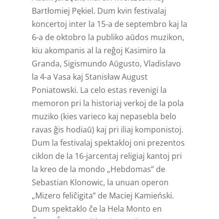
Bartłomiej Pękiel. Dum kvin festivalaj
koncertoj inter la 15-a de septembro kaj la
6-a de oktobro la publiko aŭdos muzikon,
kiu akompanis al la reĝoj Kasimiro la
Granda, Sigismundo Aŭgusto, Vladislavo
la 4-a Vasa kaj Stanisław August
Poniatowski. La celo estas revenigi la
memoron pri la historiaj verkoj de la pola
muziko (kies varieco kaj nepasebla belo
ravas ĝis hodiaŭ) kaj pri iliaj komponistoj.
Dum la festivalaj spektakloj oni prezentos
ciklon de la 16-jarcentaj religiaj kantoj pri
la kreo de la mondo „Hebdomas” de
Sebastian Klonowic, la unuan operon
„Mizero feliĉigita” de Maciej Kamieński.
Dum spektaklo ĉe la Hela Monto en