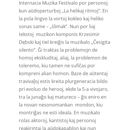
Internacia Muzika Festivalo por personoj
kun aŭdoperturboj „La helikaj ritmoj”. En
la pola lingvo la vortoj kokleo kaj heliko
sonas same – „ślimak”. Nun por liaj
tekstoj muzikon komponis Krzesimir
Dębski kaj tiel kreiĝis la muzikalo „Ĉesigita
silento”. Ĝi traktas la problemojn de
homoj ekskluditaj, aliaj, la problemon de
toleremo, kiu tamen ne sufiĉas por
kompreni alian homon. Baze de aŭtentaj
travivaĵoj estis kreita plurgeneracia bildo
pri evoluo de herooj, ekde la 5-a vivojaro,
tra la junaĝo kaj matureco – ĝis eniro en
la novan nesonomankan mondon, kiu
montriĝas ne esti ideala. En muzikalo
rolas aktoroj, kantistoj kaj personoj
reakirintaj la aŭdokapablon kaj nun