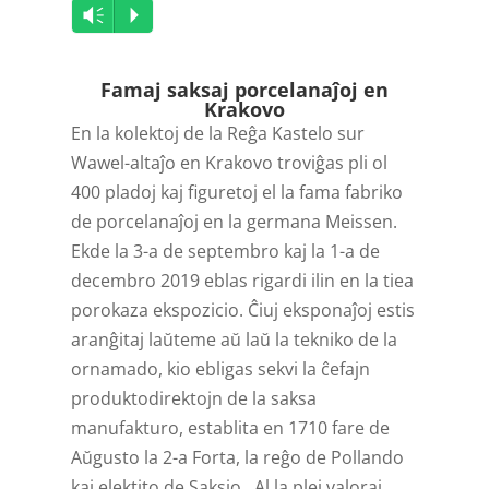
Audio
Vm
P
Player
Famaj saksaj porcelanaĵoj en
Krakovo
En la kolektoj de la Reĝa Kastelo sur
Wawel-altaĵo en Krakovo troviĝas pli ol
400 pladoj kaj figuretoj el la fama fabriko
de porcelanaĵoj en la germana Meissen.
Ekde la 3-a de septembro kaj la 1-a de
decembro 2019 eblas rigardi ilin en la tiea
porokaza ekspozicio. Ĉiuj eksponaĵoj estis
aranĝitaj laŭteme aŭ laŭ la tekniko de la
ornamado, kio ebligas sekvi la ĉefajn
produktodirektojn de la saksa
manufakturo, establita en 1710 fare de
Aŭgusto la 2-a Forta, la reĝo de Pollando
kaj elektito de Saksio. Al la plej valoraj