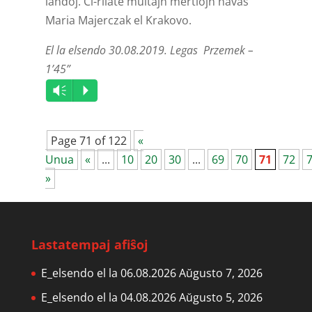
landoj. Ĉi-rilate multajn mertiojn havas
Maria Majerczak el Krakovo.
El la elsendo 30.08.2019. Legas Przemek –
1’45”
Audio
Vm
P
Player
Page 71 of 122
«
Unua
«
...
10
20
30
...
69
70
71
72
»
Lastatempaj afiŝoj
E_elsendo el la 06.08.2026
Aŭgusto 7, 2026
E_elsendo el la 04.08.2026
Aŭgusto 5, 2026