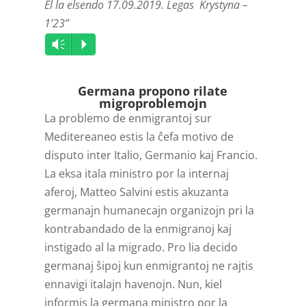
El la elsendo 17.09.2019. Legas Krystyna –
1’23”
Audio
Vm
P
Player
Germana propono rilate
migroproblemojn
La problemo de enmigrantoj sur
Meditereaneo estis la ĉefa motivo de
disputo inter Italio, Germanio kaj Francio.
La eksa itala ministro por la internaj
aferoj, Matteo Salvini estis akuzanta
germanajn humanecajn organizojn pri la
kontrabandado de la enmigranoj kaj
instigado al la migrado. Pro lia decido
germanaj ŝipoj kun enmigrantoj ne rajtis
ennavigi italajn havenojn. Nun, kiel
informis la germana ministro por la