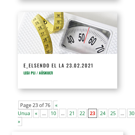
E_ELSENDO EL LA 23.02.2021
LEGI PLI / AŬSKULTI
Page 23 of 76
«
Unua
«
...
10
...
21
22
23
24
25
...
30
»