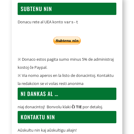
SUBTENU NIN
Donacu rete al UEA konto
vars-t
※ Donaco estos pagita sumo minus 5% de administraj
kostoj ĉe Paypal.
※ Via nomo aperos en la listo de donacintoj. Kontaktu
la redakcion se vi volas resti anonima
NI DANKAS AL …
niaj donacintoj! Bonvolu klaki
ĈI TIE
por detaloj.
KONTAKTU NIN
Aŭskultu nin kaj aŭskultigu aliajn!