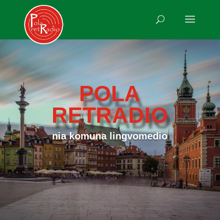
POLA
RETRADIO
nia komuna lingvomedio