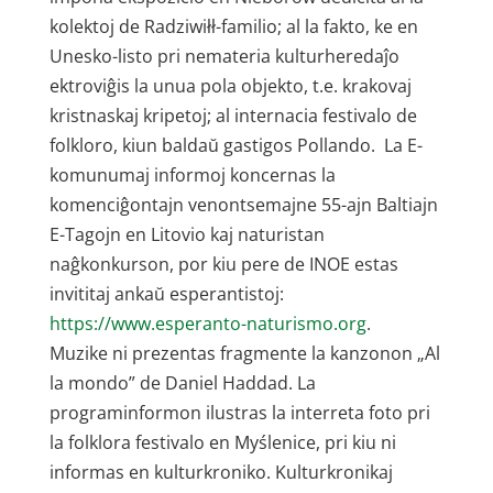
kolektoj de Radziwiłł-familio; al la fakto, ke en
Unesko-listo pri nemateria kulturheredaĵo
ektroviĝis la unua pola objekto, t.e. krakovaj
kristnaskaj kripetoj; al internacia festivalo de
folkloro, kiun baldaŭ gastigos Pollando. La E-
komunumaj informoj koncernas la
komenciĝontajn venontsemajne 55-ajn Baltiajn
E-Tagojn en Litovio kaj naturistan
naĝkonkurson, por kiu pere de INOE estas
invititaj ankaŭ esperantistoj:
https://www.esperanto-naturismo.org
.
Muzike ni prezentas fragmente la kanzonon „Al
la mondo” de Daniel Haddad. La
programinformon ilustras la interreta foto pri
la folklora festivalo en Myślenice, pri kiu ni
informas en kulturkroniko. Kulturkronikaj