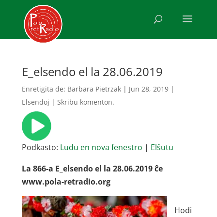
E_elsendo el la 28.06.2019
Enretigita de:
Barbara Pietrzak
|
Jun 28, 2019
|
Elsendoj
|
Skribu komenton.
Podkasto:
Ludu en nova fenestro
|
Elŝutu
La 866-a E_elsendo el la 28.06.2019 ĉe
www.pola-retradio.org
Hodi