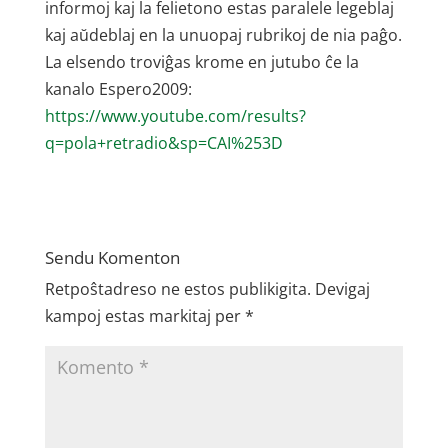
informoj kaj la felietono estas paralele legeblaj
kaj aŭdeblaj en la unuopaj rubrikoj de nia paĝo.
La elsendo troviĝas krome en jutubo ĉe la
kanalo Espero2009:
https://www.youtube.com/results?
q=pola+retradio&sp=CAI%253D
Sendu Komenton
Retpoŝtadreso ne estos publikigita.
Devigaj
kampoj estas markitaj per
*