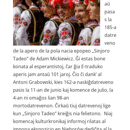
aŭ
pasa
s la
185-a
datre
veno
de la apero de la pola nacia epopeo „Sinjoro
Tadeo” de Adam Mickiewicz. Ĝi estas bone
konata al esperantistoj, ĉar ĝia E-traduko
aperis jam antaŭ 101 jaroj. Ĉio ĉi dank’ al
Antoni Grabowski, kies 162-a naskiĝdatreveno
pasis la 11-an de junio kaj komence de julio, la
4-an ni omaĝos lian 98-an
mortodatrevenon. Ĉirkaŭ tiuj datrevenoj lige
kun „Sinjoro Tadeo” kreiĝis nia felietono. Niaj
komencaj kulturkronikaj informoj rilatas al
impona ekspozicio en Nieborów dediĉita al la