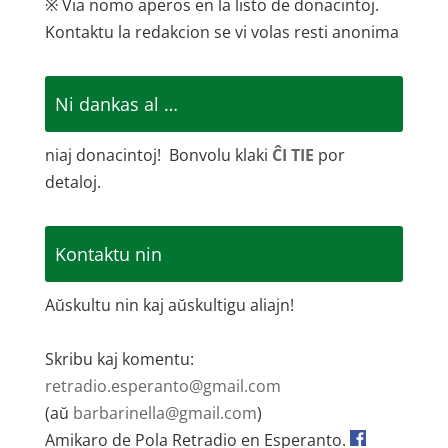
※ Via nomo aperos en la listo de donacintoj.
Kontaktu la redakcion se vi volas resti anonima
Ni dankas al …
niaj donacintoj! Bonvolu klaki
ĈI TIE
por
detaloj.
Kontaktu nin
Aŭskultu nin kaj aŭskultigu aliajn!
Skribu kaj komentu:
retradio.esperanto@gmail.com
(aŭ
barbarinella@gmail.com
)
Amikaro de Pola Retradio en Esperanto.