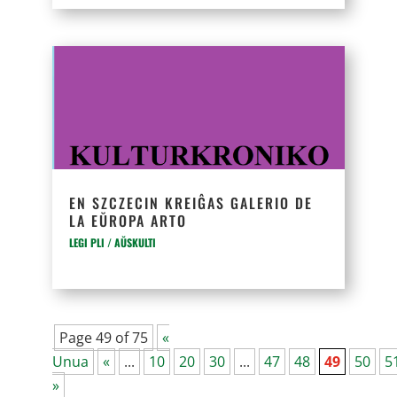
EN SZCZECIN KREIĜAS GALERIO DE
LA EŬROPA ARTO
LEGI PLI / AŬSKULTI
Page 49 of 75
«
Unua
«
...
10
20
30
...
47
48
49
50
5
»