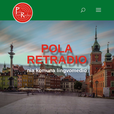
POLA
RETRADIO
nia komuna lingvomedio