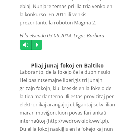
eblaj. Nunjare temas pri ilia tria venko en
la konkurso. En 2011 ili venkis
prezentante la roboton Magma 2.
El la elsendo 03.06.2014. Legas Barbara
Audio
Vm
P
Player
Pliaj junaj fokoj en Baltiko
Laborantoj de la fokejo ĉe la duoninsulo
Hel pasintsemajne liberigis tri junajn
grizajn fokojn, kiuj kreskis en la fokejo de
la tiea marlanterno. Ili estas provizitaj per
elektronikaj aranĝaĵoj ebligantaj sekvi ilian
maran moviĝon, kion povas fari ankaŭ
internaŭtoj (http://wedrowkifok.wwf.pl).
Du el la fokoj naskiĝis en la fokejo kaj nun