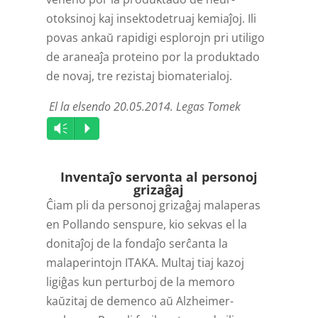
otoksinoj kaj insekto­detruaj kemiaĵoj. Ili
povas ankaŭ rapidigi esplorojn pri utiligo
de araneaĵa proteino por la produktado
de novaj, tre rezistaj biomaterialoj.
El la elsendo 20.05.2014. Legas Tomek
Audio
Vm
P
Player
Inventaĵo servonta al personoj
grizaĝaj
Ĉiam pli da personoj grizaĝaj malaperas
en Pollando senspure, kio sekvas el la
donitaĵoj de la fondaĵo serĉanta la
malaper­intojn ITAKA. Multaj tiaj kazoj
ligiĝas kun perturboj de la memoro
kaŭzitaj de demenco aŭ Alzheimer-