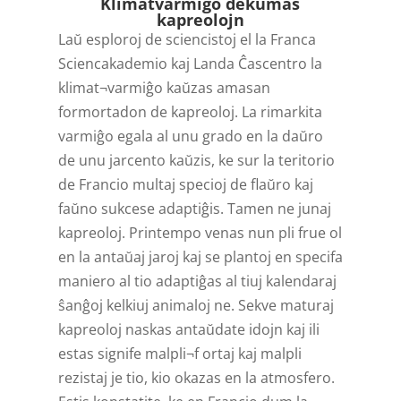
Klimatvarmiĝo dekumas
kapreolojn
Laŭ esploroj de sciencistoj el la Franca
Sciencakademio kaj Landa Ĉascentro la
klimat¬varmiĝo kaŭzas amasan
formortadon de kapreoloj. La rimarkita
varmiĝo egala al unu grado en la daŭro
de unu jarcento kaŭzis, ke sur la teritorio
de Francio multaj specioj de flaŭro kaj
faŭno sukcese adaptiĝis. Tamen ne junaj
kapreoloj. Printempo venas nun pli frue ol
en la antaŭaj jaroj kaj se plantoj en specifa
maniero al tio adaptiĝas al tiuj kalendaraj
ŝanĝoj kelkiuj animaloj ne. Sekve maturaj
kapreoloj naskas antaŭdate idojn kaj ili
estas signife malpli¬f ortaj kaj malpli
rezistaj je tio, kio okazas en la atmosfero.