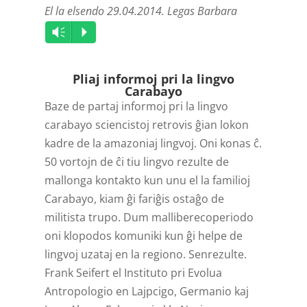
El la elsendo 29.04.2014. Legas Barbara
Audio
Vm
P
Player
Pliaj informoj pri la lingvo
Carabayo
Baze de partaj informoj pri la lingvo
carabayo sciencistoj retrovis ĝian lokon
kadre de la amazoniaj lingvoj. Oni konas ĉ.
50 vortojn de ĉi tiu lingvo rezulte de
mallonga kontakto kun unu el la familioj
Carabayo, kiam ĝi fariĝis ostaĝo de
militista trupo. Dum mallibereco­periodo
oni klopodos komuniki kun ĝi helpe de
lingvoj uzataj en la regiono. Senrezulte.
Frank Seifert el Instituto pri Evolua
Antropologio en Lajpcigo, Germanio kaj