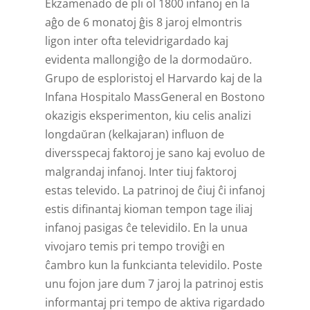
Ekzamenado de pli ol 1800 infanoj en la
aĝo de 6 monatoj ĝis 8 jaroj elmontris
ligon inter ofta televidrigardado kaj
evidenta mallongiĝo de la dormodaŭro.
Grupo de esploristoj el Harvardo kaj de la
Infana Hospitalo MassGeneral en Bostono
okazigis eksperimenton, kiu celis analizi
longdaŭran (kelkajaran) influon de
diversspecaj faktoroj je sano kaj evoluo de
malgrandaj infanoj. Inter tiuj faktoroj
estas televido. La patrinoj de ĉiuj ĉi infanoj
estis difinantaj kioman tempon tage iliaj
infanoj pasigas ĉe televidilo. En la unua
vivojaro temis pri tempo troviĝi en
ĉambro kun la funkcianta televidilo. Poste
unu fojon jare dum 7 jaroj la patrinoj estis
informantaj pri tempo de aktiva rigardado