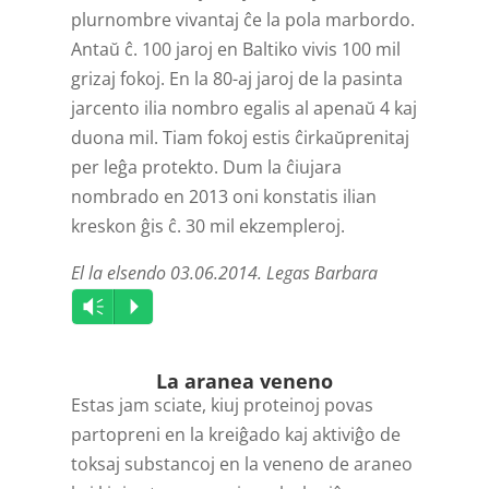
plurnombre vivantaj ĉe la pola marbordo.
Antaŭ ĉ. 100 jaroj en Baltiko vivis 100 mil
grizaj fokoj. En la 80-aj jaroj de la pasinta
jarcento ilia nombro egalis al apenaŭ 4 kaj
duona mil. Tiam fokoj estis ĉirkaŭpren­itaj
per leĝa protekto. Dum la ĉiujara
nombrado en 2013 oni konstatis ilian
kreskon ĝis ĉ. 30 mil ekzempleroj.
El la elsendo 03.06.2014. Legas Barbara
Audio
Vm
P
Player
La aranea veneno
Estas jam sciate, kiuj proteinoj povas
partopreni en la kreiĝado kaj aktiviĝo de
toksaj substancoj en la veneno de araneo