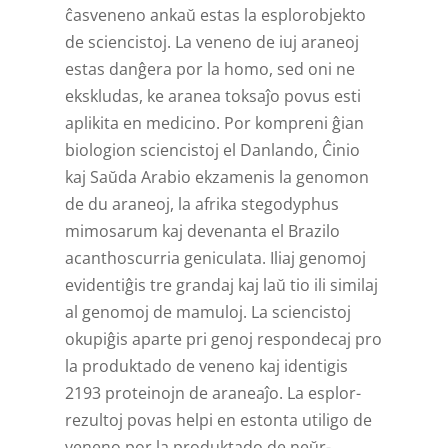
ĉasveneno ankaŭ estas la esplorobjekto
de sciencistoj. La veneno de iuj araneoj
estas danĝera por la homo, sed oni ne
ekskludas, ke aranea toksaĵo povus esti
aplikita en medicino. Por kompreni ĝian
biologion sciencistoj el Danlando, Ĉinio
kaj Saŭda Arabio ekzamenis la genomon
de du araneoj, la afrika stegodyphus
mimosarum kaj devenanta el Brazilo
acanthoscurria geniculata. Iliaj genomoj
evidentiĝis tre grandaj kaj laŭ tio ili similaj
al genomoj de mamuloj. La sciencistoj
okupiĝis aparte pri genoj respondecaj pro
la produktado de veneno kaj identigis
2193 proteinojn de araneaĵo. La esplor­
rezultoj povas helpi en estonta utiligo de
veneno por la produktado de neŭr­