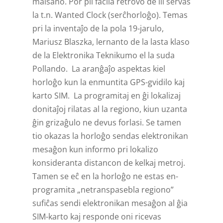
malsano. Por pli facila retrovo de ili servas
la t.n. Wanted Clock (serĉhorloĝo). Temas
pri la inventaĵo de la pola 19-jarulo,
Mariusz Blaszka, lernanto de la lasta klaso
de la Elektronika Teknikumo el la suda
Pollando. La aranĝaĵo aspektas kiel
horloĝo kun la enmuntita GPS-gvidilo kaj
karto SIM. La programitaj en ĝi lokalizaj
donitaĵoj rilatas al la regiono, kiun uzanta
ĝin grizaĝulo ne devus forlasi. Se tamen
tio okazas la horloĝo sendas elekt­ronikan
mesaĝon kun informo pri lokalizo
konsideranta distancon de kelkaj metroj.
Tamen se eĉ en la horloĝo ne estas en­
programita „ne­transpasebla regiono”
sufiĉas sendi elektronikan mesaĝon al ĝia
SIM-karto kaj responde oni ricevas