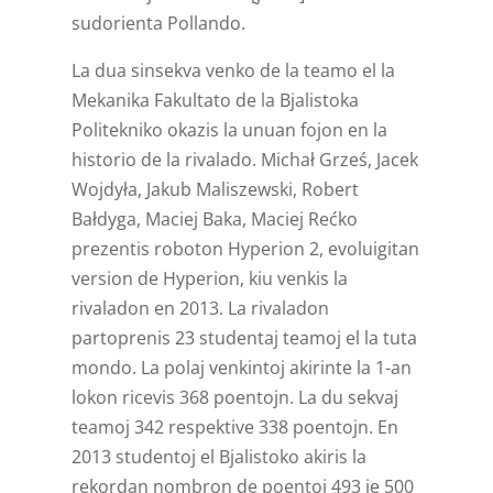
sudorienta Pollando.
La dua sinsekva venko de la teamo el la
Mekanika Fakultato de la Bjalistoka
Politekniko okazis la unuan fojon en la
historio de la rivalado. Michał Grześ, Jacek
Wojdyła, Jakub Maliszewski, Robert
Bałdyga, Maciej Baka, Maciej Rećko
prezentis roboton Hyperion 2, evoluigitan
version de Hyperion, kiu venkis la
rivaladon en 2013. La rivaladon
partoprenis 23 studentaj teamoj el la tuta
mondo. La polaj venkintoj akirinte la 1-an
lokon ricevis 368 poentojn. La du sekvaj
teamoj 342 respektive 338 poentojn. En
2013 studentoj el Bjalistoko akiris la
rekordan nombron de poentoj 493 je 500