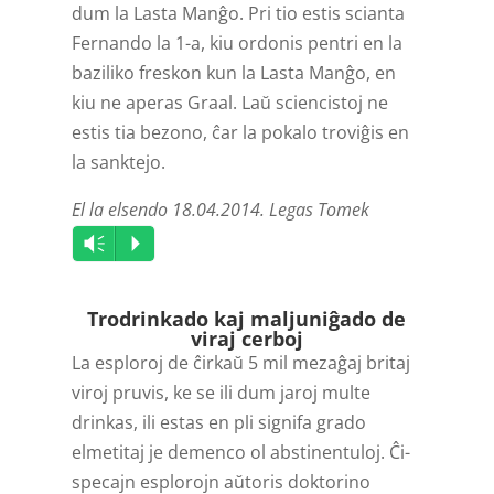
dum la Lasta Manĝo. Pri tio estis scianta
Fernando la 1-a, kiu ordonis pentri en la
baziliko­ freskon kun la Lasta Manĝo, en
kiu ne aperas Graal. Laŭ sciencistoj ne
estis tia bezono, ĉar la pokalo troviĝis en
la sanktejo.
El la elsendo 18.04.2014. Legas Tomek
Audio
Vm
P
Player
Trodrinkado kaj maljuniĝado de
viraj cerboj
La esploroj de ĉirkaŭ 5 mil mezaĝaj britaj
viroj pruvis, ke se ili dum jaroj multe
drinkas, ili estas en pli signifa grado
elmetitaj je demenco ol abstin­entuloj. Ĉi-
specajn esplorojn aŭtoris doktorino