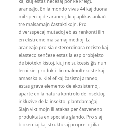
kaj kiuj estas necesaj por ke kreiĝu
araneaĵo. En la mondo vivas 44 kaj duona
mil specioj de araneoj, kiuj aplikas ankaŭ
tre malsamajn ĉas­taktikojn. Pro
diversspecaj mutadoj eblas renkonti ilin
en ekstreme malsamaj medioj. La
araneaĵo pro sia ekterordinara rezisto kaj
elasteco senĉese estas la esplor­objekto
de bioteknik­istoj, kiuj ne sukcesis ĝis nun
lerni kiel produkti ilin malmultekoste kaj
amasskale. Kiel efikaj ĉasistoj araneoj
estas grava elemento de ekosistemoj,
aparte en la natura kontrolo de insektoj,
inkluzive de la insektoj plant­damaĝaj.
Siajn viktimojn ili atakas per ĉasveneno
produktata en speciala glando. Pro siaj
biokemiaj kaj strukturaj proprecoj ilia