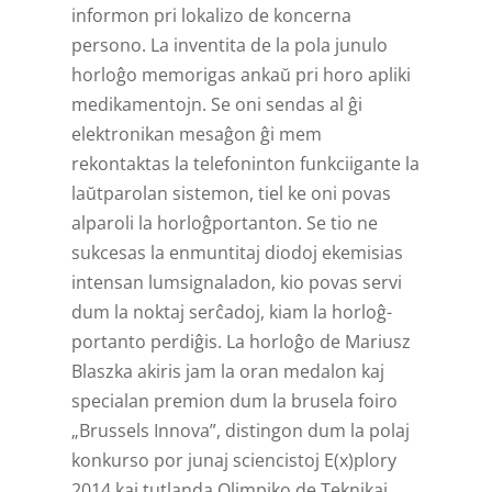
informon pri lokalizo de koncerna
persono. La inventita de la pola junulo
horloĝo memorigas ankaŭ pri horo apliki
medikamentojn. Se oni sendas al ĝi
elektronikan mesaĝon ĝi mem
rekontaktas la telefon­inton funkciig­ante la
laŭtparolan sistemon, tiel ke oni povas
alparoli la horloĝ­portanton. Se tio ne
sukcesas la enmuntitaj diodoj ekemisias
intensan lumsignal­adon, kio povas servi
dum la noktaj serĉadoj, kiam la horloĝ­
portanto perdiĝis. La horloĝo de Mariusz
Blaszka akiris jam la oran medalon kaj
specialan premion dum la brusela foiro
„Brussels Innova”, distingon dum la polaj
konkurso por junaj sciencistoj E(x)plory
2014 kaj tutlanda Olimpiko de Teknikaj