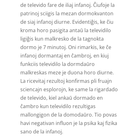
de televido fare de iliaj infanoj. Ĉiufoje la
patrinoj sciigis la mezan dormo­kvanton
de siaj infanoj diurne. Evidentiĝis, ke ĉiu
kroma horo pasigita antaŭ la televidilo
ligiĝis kun malkresko de la tagnokta
dormo je 7 minutoj. Oni rimarkis, ke ĉe
infanoj dormantaj en ĉambroj, en kiuj
funkciis televidilo la dormdaŭro
malkreskas meze je duona horo diurne.
La ricevitaj rezultoj konfirmas pli fruajn
sciencajn esplorojn, ke same la rigardado
de televido, kiel ankaŭ dormado en
ĉambro kun televidilo rezultigas
mallongigon de la domodaŭro. Tio povas
havi negativan influon je la psika kaj fizika
sano de la infanoj.