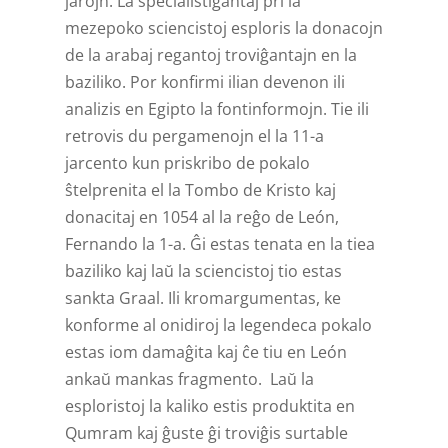
jarojn. La specialist­iĝantaj pri la
mezepoko sciencistoj esploris la donacojn
de la arabaj regantoj troviĝantajn en la
baziliko. Por konfirmi ilian devenon ili
analizis en Egipto la font­informojn. Tie ili
retrovis du pergamenojn el la 11-a
jarcento kun priskribo de pokalo
ŝtelprenita el la Tombo de Kristo kaj
donacitaj en 1054 al la reĝo de León,
Fernando la 1-a. Ĝi estas tenata en la tiea
baziliko kaj laŭ la sciencistoj tio estas
sankta Graal. Ili krom­argumentas, ke
konforme al onidiroj la legendeca pokalo
estas iom damaĝita kaj ĉe tiu en León
ankaŭ mankas fragmento. Laŭ la
esploristoj la kaliko estis produktita en
Qumram kaj ĝuste ĝi troviĝis surtable