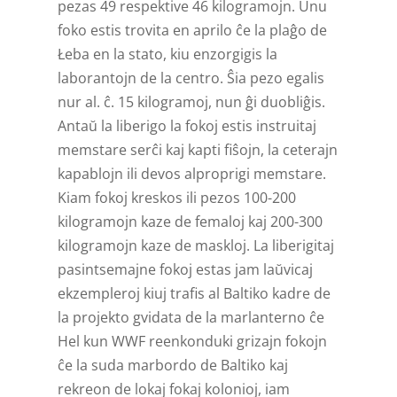
pezas 49 respektive 46 kilogramojn. Unu
foko estis trovita en aprilo ĉe la plaĝo de
Łeba en la stato, kiu enzorgigis la
laborantojn de la centro. Ŝia pezo egalis
nur al. ĉ. 15 kilogramoj, nun ĝi duobliĝis.
Antaŭ la liberigo la fokoj estis instruitaj
memstare serĉi kaj kapti fiŝojn, la ceterajn
kapablojn ili devos alproprigi memstare.
Kiam fokoj kreskos ili pezos 100-200
kilogramojn kaze de femaloj kaj 200-300
kilogramojn kaze de maskloj. La liberigitaj
pasint­semajne fokoj estas jam laŭvicaj
ekzempleroj kiuj trafis al Baltiko kadre de
la projekto gvidata de la marlanterno ĉe
Hel kun WWF reenkonduki grizajn fokojn
ĉe la suda marbordo de Baltiko kaj
rekreon de lokaj fokaj kolonioj, iam