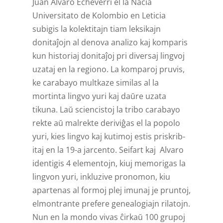
Juan Alvaro Echeverri el la Nacia
Universitato de Kolombio en Leticia
subigis la kolektitajn tiam leksikajn
donitaĵojn al denova analizo kaj komparis
kun historiaj donitaĵoj pri diversaj lingvoj
uzataj en la regiono. La komparoj pruvis,
ke carabayo multkaze similas al la
mortinta lingvo yuri kaj daŭre uzata
tikuna. Laŭ sciencistoj la tribo carabayo
rekte aŭ malrekte deriviĝas el la popolo
yuri, kies lingvo kaj kutimoj estis priskrib­
itaj en la 19-a jarcento. Seifart kaj Alvaro
identigis 4 elementojn, kiuj memorigas la
lingvon yuri, inkluzive pronomon, kiu
apartenas al formoj plej imunaj je pruntoj,
elmontrante prefere genealogiajn rilatojn.
Nun en la mondo vivas ĉirkaŭ 100 grupoj