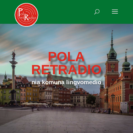
POLA
RETRADIO
nia komuna lingvomedio