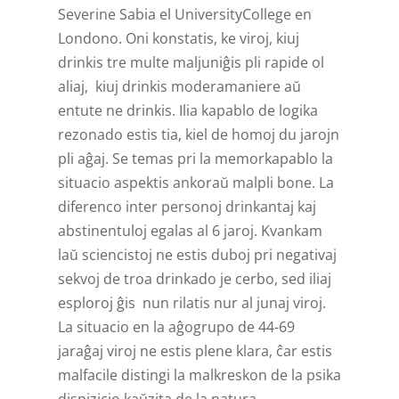
Severine Sabia el UniversityCollege en
Londono. Oni konstatis, ke viroj, kiuj
drinkis tre multe maljuniĝis pli rapide ol
aliaj, kiuj drinkis moderamaniere aŭ
entute ne drinkis. Ilia kapablo de logika
rezonado estis tia, kiel de homoj du jarojn
pli aĝaj. Se temas pri la memorkapablo la
situacio aspektis ankoraŭ malpli bone. La
diferenco inter personoj drinkantaj kaj
abstinentuloj egalas al 6 jaroj. Kvankam
laŭ sciencistoj ne estis duboj pri negativaj
sekvoj de troa drinkado je cerbo, sed iliaj
esploroj ĝis nun rilatis nur al junaj viroj.
La situacio en la aĝogrupo de 44-69
jaraĝaj viroj ne estis plene klara, ĉar estis
malfacile distingi la malkreskon de la psika