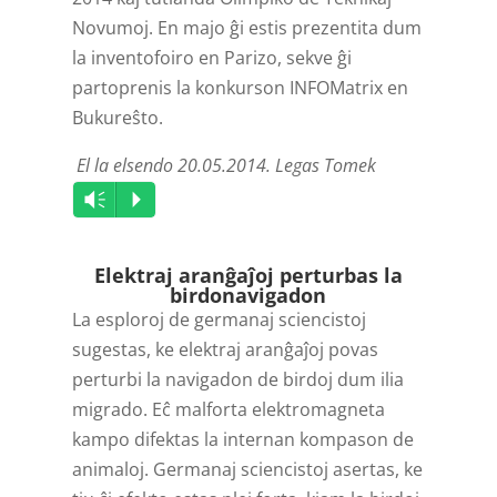
Novumoj. En majo ĝi estis prezentita dum
la invento­foiro en Parizo, sekve ĝi
partoprenis la konkurson INFOMatrix en
Bukureŝto.
El la elsendo 20.05.2014. Legas Tomek
Audio
Vm
P
Player
Elektraj aranĝaĵoj perturbas la
birdo­navigadon
La esploroj de germanaj sciencistoj
sugestas, ke elektraj aranĝaĵoj povas
perturbi la navigadon de birdoj dum ilia
migrado. Eĉ malforta elektromagneta
kampo difektas la internan kompason de
animaloj. Germanaj sciencistoj asertas, ke