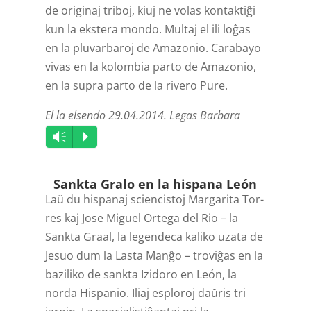
de originaj triboj, kiuj ne volas kontaktiĝi
kun la ekstera mondo. Multaj el ili loĝas
en la pluvarbaroj de Amazonio. Carabayo
vivas en la kolombia parto de Amazonio,
en la supra parto de la rivero Pure.
El la elsendo 29.04.2014. Legas Barbara
Audio
Vm
P
Player
Sankta Gralo en la hispana León
Laŭ du hispanaj sciencistoj Mar­ga­ri­ta Tor­
res kaj Jose Mi­guel Or­te­ga del Rio – la
Sankta Graal, la legendeca kaliko uzata de
Jesuo dum la Lasta Manĝo – troviĝas en la
baziliko de sankta Izidoro en León, la
norda Hispanio. Iliaj esploroj daŭris tri