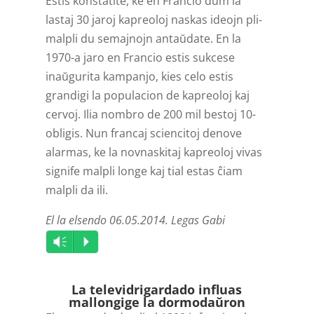
Estis konstatite, ke en Francio dum la
lastaj 30 jaroj kapreoloj naskas ideojn pli-
malpli du semajnojn antaŭdate. En la
1970-a jaro en Francio estis sukcese
inaŭgurita kampanjo, kies celo estis
grandigi la populacion de kapreoloj kaj
cervoj. Ilia nombro de 200 mil bestoj 10-
obligis. Nun francaj sciencitoj denove
alarmas, ke la novnaskitaj kapreoloj vivas
signife malpli longe kaj tial estas ĉiam
malpli da ili.
El la elsendo 06.05.2014. Legas Gabi
Audio
Vm
P
Player
La televid­rigardado influas
mallongige la dormodaŭron