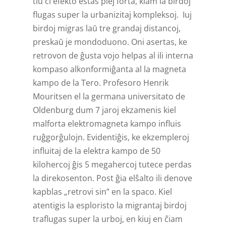
tiu ĉi efekto estas plej forta, kiam la birdoj
flugas super la urbanizitaj kompleksoj. Iuj
birdoj migras laŭ tre grandaj distancoj,
preskaŭ je mondoduono. Oni asertas, ke
retrovon de ĝusta vojo helpas al ili interna
kompaso alkonformiĝ­anta al la magneta
kampo de la Tero. Profesoro Henrik
Mouritsen el la germana universitato de
Oldenburg dum 7 jaroj ekzamenis kiel
malforta elektromagneta kampo influis
ruĝgorĝulojn. Evidentiĝis, ke ekzempleroj
influitaj de la elektra kampo de 50
kilohercoj ĝis 5 megahercoj tutece perdas
la dir­ekosenton. Post ĝia elŝalto ili denove
kapblas „retrovi sin” en la spaco. Kiel
atentigis la esploristo la migrantaj birdoj
traflugas super la urboj, en kiuj en ĉiam