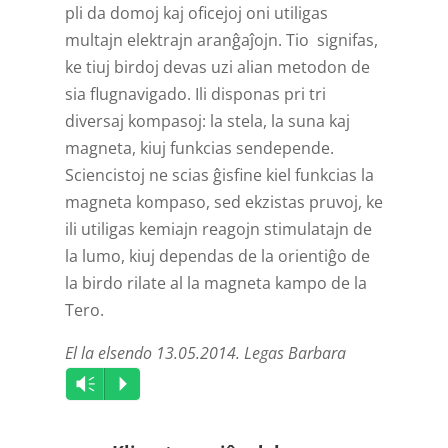
pli da domoj kaj oficejoj oni utiligas
multajn elektrajn aranĝaĵojn. Tio signifas,
ke tiuj birdoj devas uzi alian metodon de
sia flug­navigado. Ili disponas pri tri
diversaj kompasoj: la stela, la suna kaj
magneta, kiuj funkcias sendepende.
Sciencistoj ne scias ĝisfine kiel funkcias la
magneta kompaso, sed ekzistas pruvoj, ke
ili utiligas kemiajn reagojn stimulatajn de
la lumo, kiuj dependas de la orientiĝo de
la birdo rilate al la magneta kampo de la
Tero.
El la elsendo 13.05.2014. Legas Barbara
Audio
Vm
P
Player