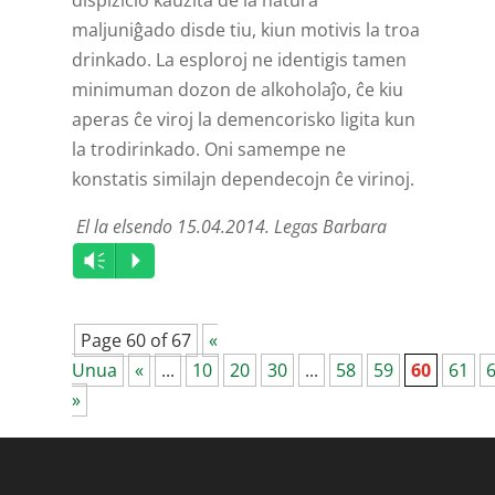
dispizicio kaŭzita de la natura
maljuniĝado disde tiu, kiun motivis la troa
drinkado. La esploroj ne identigis tamen
minimuman dozon de alkoholaĵo, ĉe kiu
aperas ĉe viroj la demenco­risko ligita kun
la tro­dirinkado. Oni samempe ne
konstatis similajn dependecojn ĉe virinoj.
El la elsendo 15.04.2014. Legas Barbara
Audio
Vm
P
Player
Page 60 of 67
«
Unua
«
...
10
20
30
...
58
59
60
61
»