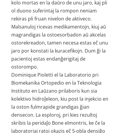
kolo mortas en la daŭro de unu jaro, kaj pli
ol duono suferintaj la rompon neniam
rekiras pli fruan nivelon de aktiveco.
Malsanuloj ricevas medikamentojn, kiuj aŭ
magrandigas la ostoesorbadon aŭ akcelas
ostorekreadon, tamen necesa estas eĉ unu
jaro por konstati la kuracefikojn. Dum ĝi la
pacientoj estas endanĝerigitaj de
ostorompo.
Dominique Pioletti el la Laboratorio pri
Biomekanika Ortopedio en la Teknologia
Instituto en Laŭzano prilaboris kun sia
kolektivo hidroĵeleon, kiu post la injekcio en
la oston fulmrapide grandigas ĝian
densecon. La esploroj, pri kies rezultoj
skribis la peridaĵo Bone elmontris, ke ĉe la
laboratoriaj ratoj okazis eĉ 5-obla densiĝo