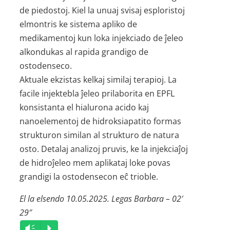
de piedostoj. Kiel la unuaj svisaj esploristoj
elmontris ke sistema apliko de
medikamentoj kun loka injekciado de ĵeleo
alkondukas al rapida grandigo de
ostodenseco.
Aktuale ekzistas kelkaj similaj terapioj. La
facile injektebla ĵeleo prilaborita en EPFL
konsistanta el hialurona acido kaj
nanoelementoj de hidroksiapatito formas
strukturon similan al strukturo de natura
osto. Detalaj analizoj pruvis, ke la injekciaĵoj
de hidroĵeleo mem aplikataj loke povas
grandigi la ostodensecon eĉ trioble.
El la elsendo 10.05.2025. Legas Barbara – 02′
29″
Audio
Vm
P