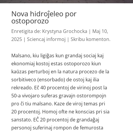
Nova hidroĵeleo por
ostoporozo
Enretigita de:
Krystyna Grochocka
|
Maj 10,
2025
|
Sciencaj informoj
|
Skribu komenton.
Malsano, kiu ligiĝas kun grandaj sociaj kaj
ekonomiaj kostoj estas ostoporozo kiun
kaŭzas perturboj en la natura procezo de la
sorbitiveco (ensorbado) de ostoj kaj ilia
rekreado. Eĉ 40 procentoj de virinoj post la
50-a vivojaro suferas gravajn ostorompojn
pro ĉi tiu malsano. Kaze de viroj temas pri
20 procentoj. Homoj ofte ne konscias pri sia
sanstato. EĈ 20 procentoj de grandaĝaj
personoj suferinaj rompon de femurosta