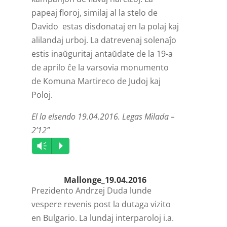
papeaj floroj, similaj al la stelo de
Davido estas disdonataj en la polaj kaj
alilandaj urboj. La datrevenaj solenaĵo
estis inaŭguritaj antaŭdate de la 19-a
de aprilo ĉe la varsovia monumento
de Komuna Martireco de Judoj kaj
Poloj.
El la elsendo 19.04.2016. Legas Milada –
2’12”
Audio
Vm
P
Player
Mallonge_19.04.2016
Prezidento Andrzej Duda lunde
vespere revenis post la dutaga vizito
en Bulgario. La lundaj interparoloj i.a.