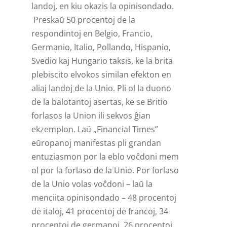
landoj, en kiu okazis la opinisondado.
Preskaŭ 50 procentoj de la
respondintoj en Belgio, Francio,
Germanio, Italio, Pollando, Hispanio,
Svedio kaj Hungario taksis, ke la brita
plebiscito elvokos similan efekton en
aliaj landoj de la Unio. Pli ol la duono
de la balotantoj asertas, ke se Britio
forlasos la Union ili sekvos ĝian
ekzemplon. Laŭ „Financial Times”
eŭropanoj manifestas pli grandan
entuziasmon por la eblo voĉdoni mem
ol por la forlaso de la Unio. Por forlaso
de la Unio volas voĉdoni – laŭ la
menciita opinisondado – 48 procentoj
de italoj, 41 procentoj de francoj, 34
procentoj de germanoj, 26 procentoj