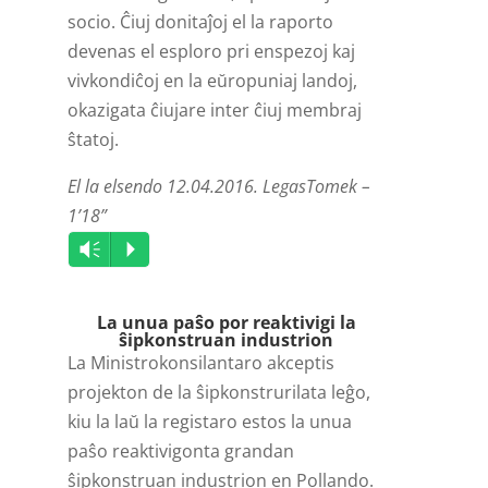
socio. Ĉiuj donitaĵoj el la raporto
devenas el esploro pri enspezoj kaj
vivkondiĉoj en la eŭropuniaj landoj,
okazigata ĉiujare inter ĉiuj membraj
ŝtatoj.
El la elsendo 12.04.2016. LegasTomek –
1’18”
Audio
Vm
P
Player
La unua paŝo por reaktivigi la
ŝipkonstruan industrion
La Ministrokonsilantaro akceptis
projekton de la ŝipkonstrurilata leĝo,
kiu la laŭ la registaro estos la unua
paŝo reaktivigonta grandan
ŝipkonstruan industrion en Pollando.