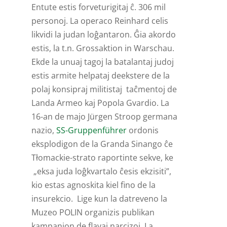
Entute estis forveturigitaj ĉ. 306 mil
personoj. La operaco Reinhard celis
likvidi la judan loĝantaron. Ĝia akordo
estis, la t.n. Grossaktion in Warschau.
Ekde la unuaj tagoj la batalantaj judoj
estis armite helpataj deekstere de la
polaj konsipraj militistaj taĉmentoj de
Landa Armeo kaj Popola Gvardio. La
16-an de majo Jürgen Stroop germana
nazio,
SS-Gruppenführer
ordonis
eksplodigon de la Granda Sinango ĉe
Tłomackie-strato raportinte sekve, ke
„eksa juda loĝkvartalo ĉesis ekzisiti”,
kio estas agnoskita kiel fino de la
insurekcio. Lige kun la datreveno la
Muzeo POLIN organizis publikan
kampanjon de flavaj narcizoj. La