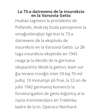
Player
La 73-a datreveno de la insurekcio
en la Varsovia Getto
Hodiaŭ tagmeze la prezidento de
Pollando, Andrzej Duda partoprenis la
omaĝsolenaĵojn lige kun la 73-a
datreveno de la eksplodo de
insurekcio en la Varsovia Getto. La 28-
taga insurekcio eksplodis en 1943
reage je la decido de la germana
okupaciinto likvidi la getton, kiam sur
ĝia tereno troviĝis inter 50 kaj 70 mil
judoj. 10 monatojn pli frue, la 22-an de
julio 1942 germanoj komencis la
forveturigadon de getto-loĝantoj al la
nazia mortotendaro en Treblinka
kadre de la tn. Operaco Reinhard.