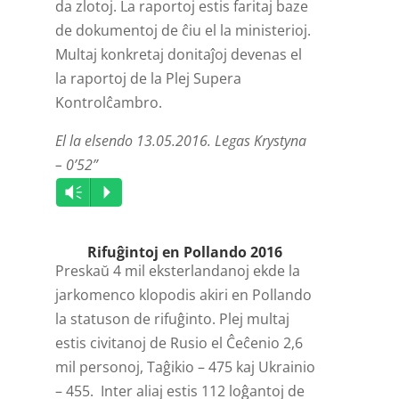
da zlotoj. La raportoj estis faritaj baze
de dokumentoj de ĉiu el la ministerioj.
Multaj konkretaj donitaĵoj devenas el
la raportoj de la Plej Supera
Kontrolĉambro.
El la elsendo 13.05.2016. Legas Krystyna
– 0’52”
Audio
Vm
P
Player
Rifuĝintoj en Pollando 2016
Preskaŭ 4 mil eksterlandanoj ekde la
jarkomenco klopodis akiri en Pollando
la statuson de rifuĝinto. Plej multaj
estis civitanoj de Rusio el Ĉeĉenio 2,6
mil personoj, Taĝikio – 475 kaj Ukrainio
– 455. Inter aliaj estis 112 loĝantoj de