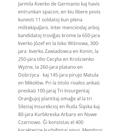
Jarmila Kverko de Germanio kaj havis
entrunkan spacon, en kiu libere povis
kunesti 11 soldatoj kun plena
militekipaĵaro. Inter menciindaj arboj
kandidatoj troviĝas krome la 650-jara
kverko Józef en la loko Wiśnowa, 300-
jara kverko Zawiadowca en Konin, la
250-jara tilio Cecylia en Krościenko
Wyżne, la 260-jara platano en
Dobrzyca kaj 145-jara pirujo Matula
en Mikołów. Pri la titolo rivalos ankaŭ
preskaŭ 100-jaraj Tri Insurgentaj
Oranĝujoj plantitaj omaĝe al la tri
Sileziaj Insurekcioj en Ruda Śląska kaj
80-jara Kurbkreska Arbaro en Nowe
Czarnowo. Ĝi konsistas el 400
karakterize kurbiĝintaj pinoj. Membroj