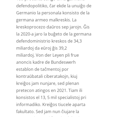
defendopolitiko, ĉar ekde la unuiĝo de
Germanio la personala konsisto de la
germana armeo malkreskis. La
kreskoprocezo daŭros sep jarojn. Ĝis
la 2020-a jaro la buĝeto de la germana
defendoministrio kreskos de 34,3
miliardoj da eŭroj ĝis 39,2
miliardoj. Von der Leyen pli frue
anoncis kadre de Bundeswerh
establon de taĉmentoj por
kontraŭbatali ciberatakojn, kiuj
kreiĝos jam nunjare, sed plenan
pretecon atingos en 2021. Tiam ili
konsistos el 13, 5 mil specialistoj pri
informadiko. Kreiĝos tiucele aparta
fakultato. Sed jam nun ĉiujare la