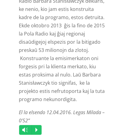
Radio Barbara Stanisławczyk deklaris,
ke nenio, kio jam estis konstruita
kadre de la programo, estos detruita.
Ekde oktobro 2013 ĝis la fino de 2015
la Pola Radio kaj ĝiaj regionaj
disaŭdigejoj elspezis por la bitigado
preskaŭ 53 milionojn da zlotoj.
Konstruante la emisimerkaton oni
forgesis pri la klienta merkato, kiu
estas proksima al nulo. Laŭ Barbara
Stanisławczyk tio signifas, ke la
projekto estis nefrutoporta kaj la tuta
programo nekunordigita.
El la elsendo 12.04.2016. Legas Milada –
0’52”
Audio
Vm
P