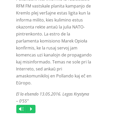
RFM FM vastskale planita kampanjo de
Kremlo plej verŝajne estas ligita kun la
informa milito, kies kulimino estus
okazonta rekte antaŭ la julia NATO-
pintrenkonto. La estro de la
parlamenta komisiono Marek Opioła
konfirmis, ke la rusaj servoj jam
komencas uzi kanalojn de propagando
kaj misinformado. Temas ne sole pri la
Interreto, sed ankaŭ pri
amaskomunikiloj en Pollando kaj eĉ en
Eŭropo.
El la elsendo 13.05.2016. Legas Krystyna
– 0’55”
Audio
Vm
P
Player