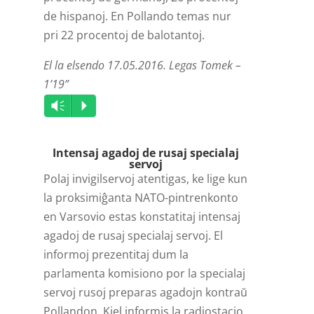
de hispanoj. En Pollando temas nur
pri 22 procentoj de balotantoj.
El la elsendo 17.05.2016. Legas Tomek –
1’19”
Audio
Vm
P
Player
Intensaj agadoj de rusaj specialaj
servoj
Polaj invigilservoj atentigas, ke lige kun
la proksimiĝanta NATO-pintrenkonto
en Varsovio estas konstatitaj intensaj
agadoj de rusaj specialaj servoj. El
informoj prezentitaj dum la
parlamenta komisiono por la specialaj
servoj rusoj preparas agadojn kontraŭ
Pollandon. Kiel informis la radiostacio