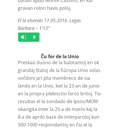
batalo apud Monte Cassino, en kiu
gravan rolon havis poloj.
El la elsendo 17.05.2016. Legas
Barbara – 1’13”
Audio
Vm
P
Player
Ĉu for de la Unio
Preskaŭ duono de la balotantoj en ok
grandaj ŝtatoj de la Eŭropa Unio volas
voĉdoni pri plia membreco de sia
lando en la Unio, kiel la 23-an de junio
en la propra plebiscito faros britoj. Tio
rezultas el la sondado de Ipsos/MORI
okazigita inter la 25-a de marto kaj la
8-a de aprilo baze de interparoloj kun
500-1000 respondantoj en ĉiu el la