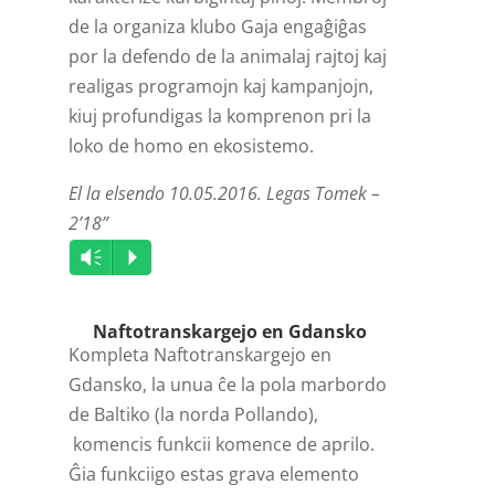
de la organiza klubo Gaja engaĝiĝas
por la defendo de la animalaj rajtoj kaj
realigas programojn kaj kampanjojn,
kiuj profundigas la komprenon pri la
loko de homo en ekosistemo.
El la elsendo 10.05.2016. Legas Tomek –
2’18”
Audio
Vm
P
Player
Naftotranskargejo en Gdansko
Kompleta Naftotranskargejo en
Gdansko, la unua ĉe la pola marbordo
de Baltiko (la norda Pollando),
komencis funkcii komence de aprilo.
Ĝia funkciigo estas grava elemento