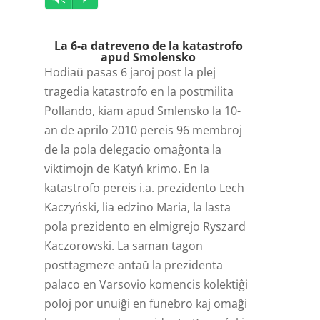
Player
La 6-a datreveno de la katastrofo
apud Smolensko
Hodiaŭ pasas 6 jaroj post la plej
tragedia katastrofo en la postmilita
Pollando, kiam apud Smlensko la 10-
an de aprilo 2010 pereis 96 membroj
de la pola delegacio omaĝonta la
viktimojn de Katyń krimo. En la
katastrofo pereis i.a. prezidento Lech
Kaczyński, lia edzino Maria, la lasta
pola prezidento en elmigrejo Ryszard
Kaczorowski. La saman tagon
posttagmeze antaŭ la prezidenta
palaco en Varsovio komencis kolektiĝi
poloj por unuiĝi en funebro kaj omaĝi