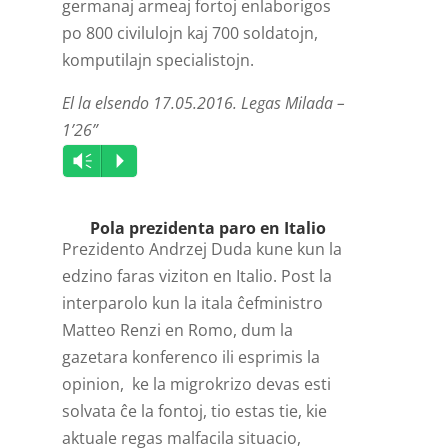
germanaj armeaj fortoj enlaborigos
po 800 civilulojn kaj 700 soldatojn,
komputilajn specialistojn.
El la elsendo 17.05.2016. Legas Milada –
1’26”
Audio
Vm
P
Player
Pola prezidenta paro en Italio
Prezidento Andrzej Duda kune kun la
edzino faras viziton en Italio. Post la
interparolo kun la itala ĉefministro
Matteo Renzi en Romo, dum la
gazetara konferenco ili esprimis la
opinion, ke la migrokrizo devas esti
solvata ĉe la fontoj, tio estas tie, kie
aktuale regas malfacila situacio,