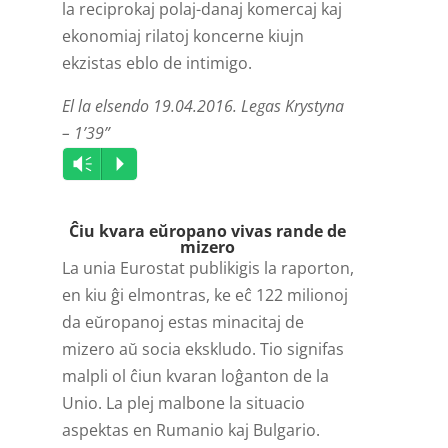
la reciprokaj polaj-danaj komercaj kaj
ekonomiaj rilatoj koncerne kiujn
ekzistas eblo de intimigo.
El la elsendo 19.04.2016. Legas Krystyna
– 1’39”
Audio
Vm
P
Player
Ĉiu kvara eŭropano vivas rande de
mizero
La unia Eurostat publikigis la raporton,
en kiu ĝi elmontras, ke eĉ 122 milionoj
da eŭropanoj estas minacitaj de
mizero aŭ socia ekskludo. Tio signifas
malpli ol ĉiun kvaran loĝanton de la
Unio. La plej malbone la situacio
aspektas en Rumanio kaj Bulgario.