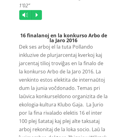
1’02”
Audio
Vm
P
Player
16 finalanoj en la konkurso Arbo de
la Jaro 2016
Dek ses arboj el la tuta Pollando
inkluzive de plurjarcentaj kverkoj kaj
jarcentaj tilioj troviĝas en la finalo de
la konkurso Arbo de la Jaro 2016. La
venkinto estos elektita de internaŭtoj
dum la junia voĉdonado. Temas pri
laŭvica konkurseldono organizita de la
ekologia-kultura Klubo Gaja. La ĵurio
por la fina rivalado elektis 16 el inter
100 plej ŝatataj kaj plej alte taksataj
arboj rekonitaj de la loka socio. Laŭ la