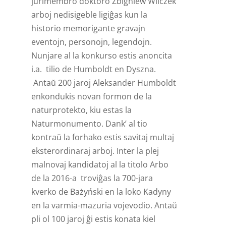
ĵurimembro doktoro Zbigniew Wilczek
arboj nedisigeble ligiĝas kun la
historio memorigante gravajn
eventojn, personojn, legendojn.
Nunjare al la konkurso estis anoncita
i.a. tilio de Humboldt en Dyszna.
Antaŭ 200 jaroj Aleksander Humboldt
enkondukis novan formon de la
naturprotekto, kiu estas la
Naturmonumento. Dank’ al tio
kontraŭ la forhako estis savitaj multaj
eksterordinaraj arboj. Inter la plej
malnovaj kandidatoj al la titolo Arbo
de la 2016-a troviĝas la 700-jara
kverko de Bażyński en la loko Kadyny
en la varmia-mazuria vojevodio. Antaŭ
pli ol 100 jaroj ĝi estis konata kiel