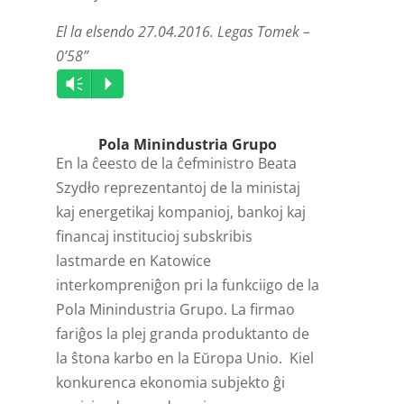
El la elsendo 27.04.2016. Legas Tomek –
0’58”
Audio
Vm
P
Player
Pola Minindustria Grupo
En la ĉeesto de la ĉefministro Beata
Szydło reprezentantoj de la ministaj
kaj energetikaj kompanioj, bankoj kaj
financaj institucioj subskribis
lastmarde en Katowice
interkompreniĝon pri la funkciigo de la
Pola Minindustria Grupo. La firmao
fariĝos la plej granda produktanto de
la ŝtona karbo en la Eŭropa Unio. Kiel
konkurenca ekonomia subjekto ĝi