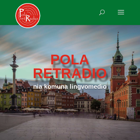
POLA
RETRADIO
nia komuna lingvomedio