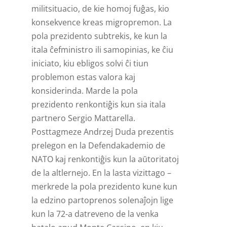
militsituacio, de kie homoj fuĝas, kio
konsekvence kreas migropremon. La
pola prezidento subtrekis, ke kun la
itala ĉefministro ili samopinias, ke ĉiu
iniciato, kiu ebligos solvi ĉi tiun
problemon estas valora kaj
konsiderinda. Marde la pola
prezidento renkontiĝis kun sia itala
partnero Sergio Mattarella.
Posttagmeze Andrzej Duda prezentis
prelegon en la Defendakademio de
NATO kaj renkontiĝis kun la aŭtoritatoj
de la altlernejo. En la lasta vizittago –
merkrede la pola prezidento kune kun
la edzino partoprenos solenaĵojn lige
kun la 72-a datreveno de la venka