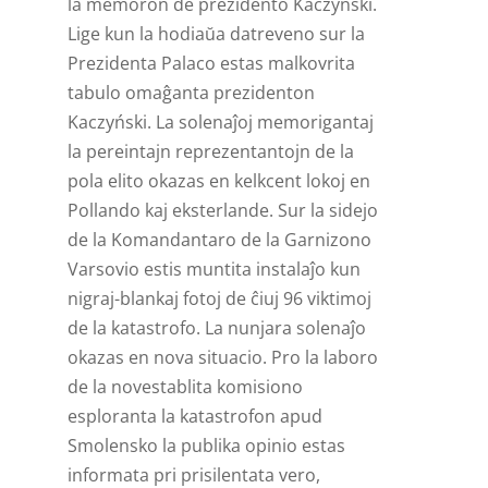
la memoron de prezidento Kaczyński.
Lige kun la hodiaŭa datreveno sur la
Prezidenta Palaco estas malkovrita
tabulo omaĝanta prezidenton
Kaczyński. La solenaĵoj memorigantaj
la pereintajn reprezentantojn de la
pola elito okazas en kelkcent lokoj en
Pollando kaj eksterlande. Sur la sidejo
de la Komandantaro de la Garnizono
Varsovio estis muntita instalaĵo kun
nigraj-blankaj fotoj de ĉiuj 96 viktimoj
de la katastrofo. La nunjara solenaĵo
okazas en nova situacio. Pro la laboro
de la novestablita komisiono
esploranta la katastrofon apud
Smolensko la publika opinio estas
informata pri prisilentata vero,