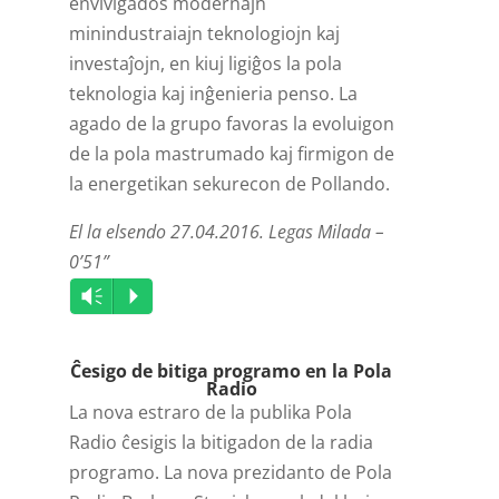
envivigados modernajn
minindustraiajn teknologiojn kaj
investaĵojn, en kiuj ligiĝos la pola
teknologia kaj inĝenieria penso. La
agado de la grupo favoras la evoluigon
de la pola mastrumado kaj firmigon de
la energetikan sekurecon de Pollando.
El la elsendo 27.04.2016. Legas Milada –
0’51”
Audio
Vm
P
Player
Ĉesigo de bitiga programo en la Pola
Radio
La nova estraro de la publika Pola
Radio ĉesigis la bitigadon de la radia
programo. La nova prezidanto de Pola