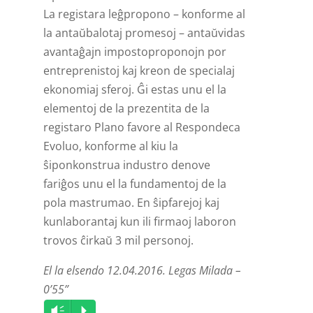
La registara leĝpropono – konforme al
la antaŭbalotaj promesoj – antaŭvidas
avantaĝajn impostoproponojn por
entreprenistoj kaj kreon de specialaj
ekonomiaj sferoj. Ĝi estas unu el la
elementoj de la prezentita de la
registaro Plano favore al Respondeca
Evoluo, konforme al kiu la
ŝiponkonstrua industro denove
fariĝos unu el la fundamentoj de la
pola mastrumao. En ŝipfarejoj kaj
kunlaborantaj kun ili firmaoj laboron
trovos ĉirkaŭ 3 mil personoj.
El la elsendo 12.04.2016. Legas Milada –
0’55”
Audio
Vm
P