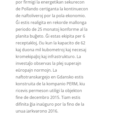
por firmigi la energetikan sekurecon
de Pollando certiganta la kontinuecon
de naftoliveroj por la pola ekonomio.
Ĝi estis realigita en rekorde mallonga
periodo de 25 monatoj konforme al la
planita buĝeto. Ĝi estas ekipita per 6
receptakloj, ĉiu kun la kapacito de 62
kaj duona mil kubometroj kaj necesaj
kromekipaĵoj kaj infrastrukturo. La
investaĵo observas la plej superajn
eŭropajn normojn. La
naftotranskargejo en Gdansko estis
konstruita de la kompanio PERM, kiu
ricevis permeson utiligi la objekton
fine de decembro 2015. Tiam estis
difinita ĝia inaŭguro por la fino de la
unua jarkvarono 2016.