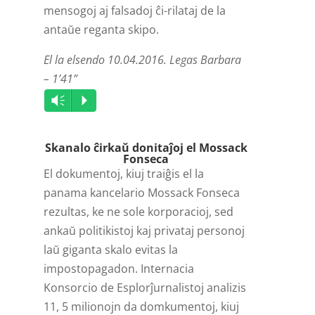
mensogoj aj falsadoj ĉi-rilataj de la
antaŭe reganta skipo.
El la elsendo 10.04.2016. Legas Barbara
– 1’41”
Audio
Vm
P
Player
Skanalo ĉirkaŭ donitaĵoj el Mossack
Fonseca
El dokumentoj, kiuj traiĝis el la
panama kancelario Mossack Fonseca
rezultas, ke ne sole korporacioj, sed
ankaŭ politikistoj kaj privataj personoj
laŭ giganta skalo evitas la
impostopagadon. Internacia
Konsorcio de Esplorĵurnalistoj analizis
11, 5 milionojn da domkumentoj, kiuj