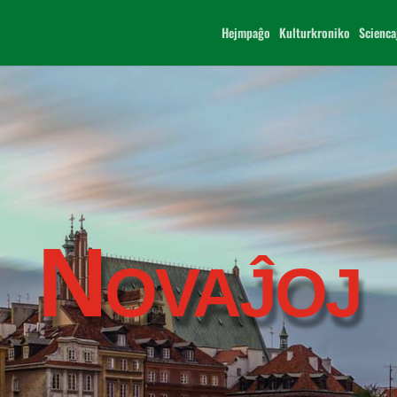
Hejmpaĝo
Kulturkroniko
Scienca
Novaĵoj