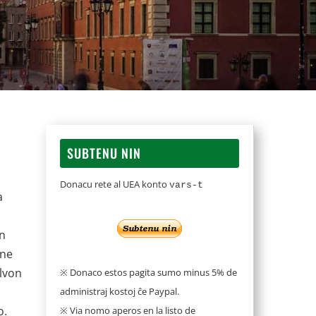
SUBTENU NIN
Donacu rete al UEA konto
vars-t
a
un
 ne
lvon
※ Donaco estos pagita sumo minus 5% de
administraj kostoj ĉe Paypal.
o.
※ Via nomo aperos en la listo de