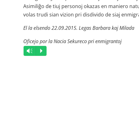
Asimiliĝo de tiuj personoj okazas en maniero natur
volas trudi sian vizion pri disdivido de siaj enmigra
El la elsendo 22.09.2015. Legas Barbara kaj Milada
Oficejo por la Nacia Sekureco pri enmigrantoj
Audio
Vm
P
Player