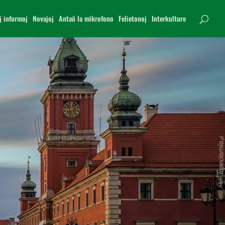
j informoj
Novajoj
Antaŭ la mikrofono
Felietonoj
Interkulture