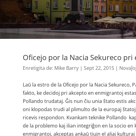
Oficejo por la Nacia Sekureco pri
Enretigita de:
Mike Barry
|
Sept 22, 2015
|
Novaĵo
Laŭ la estro de la Oficejo por la Nacia Sekureco,
fakto, ke decidoj pri akcepto en enmigrantoj estas
Pollando trudataj. Ĝis nun ĉiu unia ŝtato estis ak
oni klopodas trudi al plimulto de la europaj ŝta
ricevis respondon. Kvankam teknike Pollando kapa
de la problemo kaj ilian integriĝon en la socio en 
enmigrantoj, akceptas ankaŭ tiujn el aliaj kultur