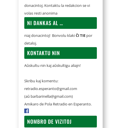
donacintoj. Kontaktu la redakcion se vi
volas resti anonima
NI DANKAS AL …
niaj donacintoj! Bonvolu klaki
ĈI TIE
por
detaloj.
KONTAKTU NIN
Aŭskultu nin kaj aŭskultigu aliajn!
Skribu kaj komentu:
retradio.esperanto@gmail.com
(aŭ
barbarinella@gmail.com
)
Amikaro de Pola Retradio en Esperanto.
NOMBRO DE VIZITOJ