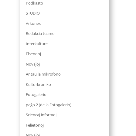
Podkasto
STUDIO
Arkones
Redakcia teamo
Interkulture
Elsendoj
Novaĵoj
Antaŭ la mikrofono
Kulturkroniko
Fotogalerio
paĝo 2 (de la Fotogalerio)
Sciencaj informoj
Felietonoj
Novaĵoj