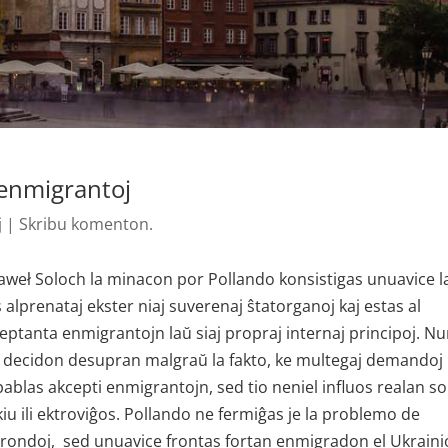
 enmigrantoj
j
|
Skribu komenton.
 Paweł Soloch la minacon por Pollando konsistigas unuavice l
 alprenataj ekster niaj suverenaj ŝtatorganoj kaj estas al
ceptanta enmigrantojn laŭ siaj propraj internaj principoj. N
toj decidon desupran malgraŭ la fakto, ke multegaj demandoj
blas akcepti enmigrantojn, sed tio neniel influos realan so
kiu ili ektroviĝos. Pollando ne fermiĝas je la problemo de
aj rondoj, sed unuavice frontas fortan enmigradon el Ukraini