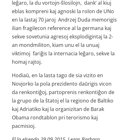
leĝaro, la du vortojn-ŝlosilojn, dank’ al kiuj
eblas kompreni kaj agnoski la rolon de UNo
en la lastaj 70 jaroj Andrzej Duda memorigis
ilian fragilecon reference al la germana kaj
sekve sovetunia agresoj eksplodigintaj la 2-
an mondmiliton, kiam unu el la unuaj
viktimoj fariĝis la internacia leĝaro, sekve la
homaj rajtoj.
Hodiaŭ, en la lasta tago de sia vizito en
Novjorko la pola prezidento daŭrigis vicon
da renkontiĝoj, partoprenis renkontiĝon de
la grupo de la ŝtatoj el la regiono de Baltiko
kaj Adriatiko kaj la organizitan de Barak
Obama rondtablon pri terorismo kaj
pacmisioj.
El la elsendo 29.09.2015. Legas Barbara