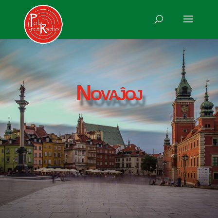
Novaĵoj