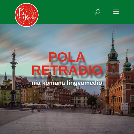
POLA
RETRADIO
nia komuna lingvomedio