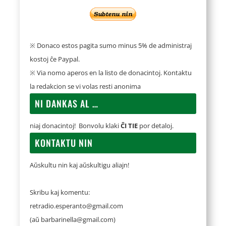
※ Donaco estos pagita sumo minus 5% de administraj
kostoj ĉe Paypal.
※ Via nomo aperos en la listo de donacintoj. Kontaktu
la redakcion se vi volas resti anonima
NI DANKAS AL …
niaj donacintoj! Bonvolu klaki
ĈI TIE
por detaloj.
KONTAKTU NIN
Aŭskultu nin kaj aŭskultigu aliajn!
Skribu kaj komentu:
retradio.esperanto@gmail.com
(aŭ
barbarinella@gmail.com
)