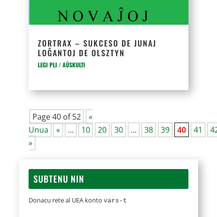
ZORTRAX – SUKCESO DE JUNAJ
LOĜANTOJ DE OLSZTYN
LEGI PLI / AŬSKULTI
Page 40 of 52
«
Unua
«
...
10
20
30
...
38
39
40
41
4
»
SUBTENU NIN
Donacu rete al UEA konto
vars-t