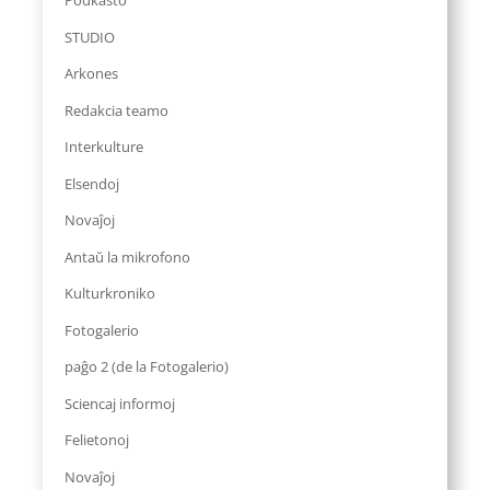
Podkasto
STUDIO
Arkones
Redakcia teamo
Interkulture
Elsendoj
Novaĵoj
Antaŭ la mikrofono
Kulturkroniko
Fotogalerio
paĝo 2 (de la Fotogalerio)
Sciencaj informoj
Felietonoj
Novaĵoj