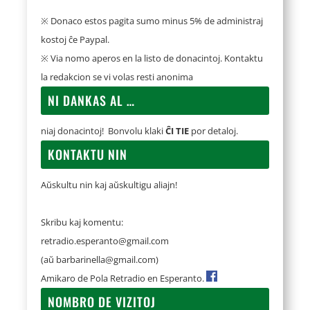
※ Donaco estos pagita sumo minus 5% de administraj
kostoj ĉe Paypal.
※ Via nomo aperos en la listo de donacintoj. Kontaktu
la redakcion se vi volas resti anonima
NI DANKAS AL …
niaj donacintoj! Bonvolu klaki
ĈI TIE
por detaloj.
KONTAKTU NIN
Aŭskultu nin kaj aŭskultigu aliajn!
Skribu kaj komentu:
retradio.esperanto@gmail.com
(aŭ
barbarinella@gmail.com
)
Amikaro de Pola Retradio en Esperanto.
NOMBRO DE VIZITOJ