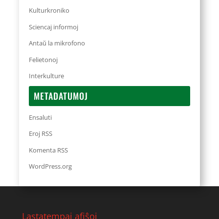
Kulturkroniko
Sciencaj informoj
Antaŭ la mikrofono
Felietonoj
Interkulture
METADATUMOJ
Ensaluti
Eroj RSS
Komenta RSS
WordPress.org
Lastatempaj afiŝoj