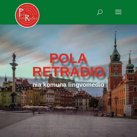
POLA
RETRADIO
nia komuna lingvomedio