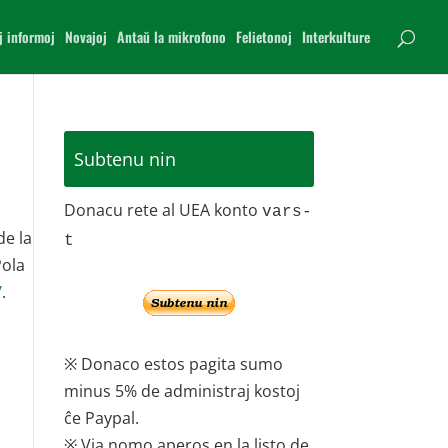
j informoj
Novajoj
Antaŭ la mikrofono
Felietonoj
Interkulture
Subtenu nin
Donacu rete al UEA konto
vars-
de la
t
Pola
/
.
※ Donaco estos pagita sumo
minus 5% de administraj kostoj
ĉe Paypal.
※ Via nomo aperos en la listo de