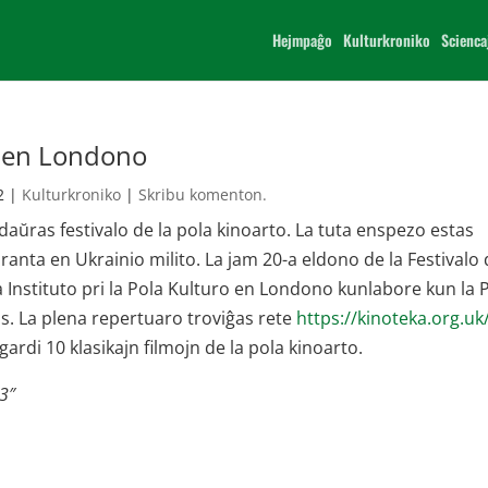
Hejmpaĝo
Kulturkroniko
Scienca
to en Londono
2
|
Kulturkroniko
|
Skribu komenton.
daŭras festivalo de la pola kinoarto. La tuta enspezo estas
ranta en Ukrainio milito. La jam 20-a eldono de la Festivalo 
la Instituto pri la Pola Kulturo en Londono kunlabore kun la 
ns. La plena repertuaro troviĝas rete
https://kinoteka.org.uk
ardi 10 klasikajn filmojn de la pola kinoarto.
43″