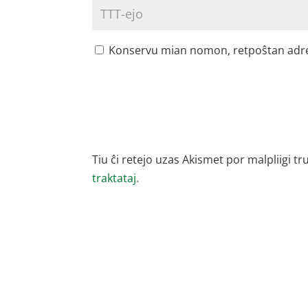
Konservu mian nomon, retpoŝtan adreson
Tiu ĉi retejo uzas Akismet por malpliigi tr
traktataj.