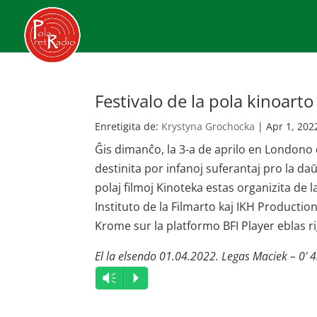
Festivalo de la pola kinoar
Enretigita de:
Krystyna Grochocka
|
Apr 1, 202
Ĝis dimanĉo, la 3-a de aprilo en Londono 
destinita por infanoj suferantaj pro la daŭ
polaj filmoj Kinoteka estas organizita de 
Instituto de la Filmarto kaj IKH Productio
Krome sur la platformo BFI Player eblas rig
El la elsendo 01.04.2022. Legas Maciek – 0′ 
Audio
Vm
P
Player