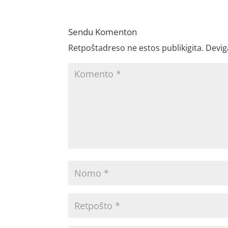
Sendu Komenton
Retpoŝtadreso ne estos publikigita.
Devig