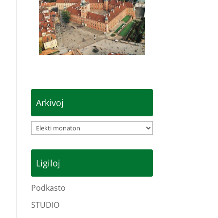
Arkivoj
Arkivoj
Ligiloj
Podkasto
STUDIO