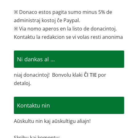
※ Donaco estos pagita sumo minus 5% de
administraj kostoj ĉe Paypal.
※ Via nomo aperos en la listo de donacintoj.
Kontaktu la redakcion se vi volas resti anonima
Ni dankas al …
niaj donacintoj! Bonvolu klaki
ĈI TIE
por
detaloj.
Kontaktu nin
Aŭskultu nin kaj aŭskultigu aliajn!
Skribu kaj komentu: