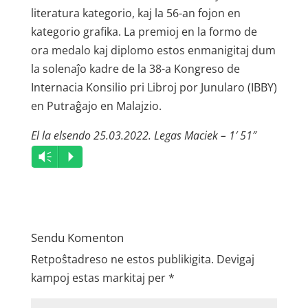
literatura kategorio, kaj la 56-an fojon en
kategorio grafika. La premioj en la formo de
ora medalo kaj diplomo estos enmanigitaj dum
la solenaĵo kadre de la 38-a Kongreso de
Internacia Konsilio pri Libroj por Junularo (IBBY)
en Putraĝajo en Malajzio.
El la elsendo 25.03.2022. Legas Maciek – 1′ 51″
Audio
Vm
P
Player
Sendu Komenton
Retpoŝtadreso ne estos publikigita.
Devigaj
kampoj estas markitaj per
*