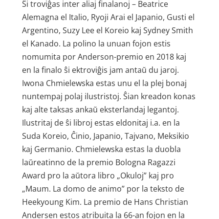
Ŝi troviĝas inter aliaj finalanoj – Beatrice
Alemagna el Italio, Ryoji Arai el Japanio, Gusti el
Argentino, Suzy Lee el Koreio kaj Sydney Smith
el Kanado. La polino la unuan fojon estis
nomumita por Anderson-premio en 2018 kaj
en la finalo ŝi ektroviĝis jam antaŭ du jaroj.
Iwona Chmielewska estas unu el la plej bonaj
nuntempaj polaj ilustristoj. Ŝian kreadon konas
kaj alte taksas ankaŭ eksterlandaj legantoj.
Ilustritaj de ŝi libroj estas eldonitaj i.a. en la
Suda Koreio, Ĉinio, Japanio, Tajvano, Meksikio
kaj Germanio. Chmielewska estas la duobla
laŭreatinno de la premio Bologna Ragazzi
Award pro la aŭtora libro „Okuloj” kaj pro
„Maum. La domo de animo” por la teksto de
Heekyoung Kim. La premio de Hans Christian
Andersen estos atribuita la 66-an fojon en la