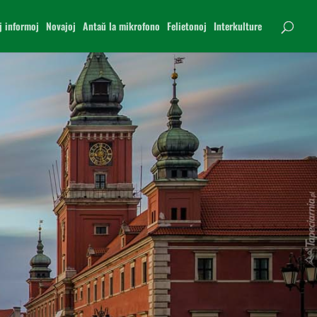
j informoj
Novajoj
Antaŭ la mikrofono
Felietonoj
Interkulture