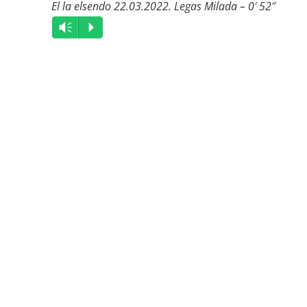
El la elsendo 22.03.2022. Legas Milada – 0′ 52″
Audio
Vm
P
Player