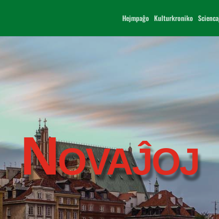
Hejmpaĝo
Kulturkroniko
Scienca
Novaĵoj