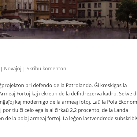
|
Novaĵoj
|
Skribu komenton.
ĝprojekton pri defendo de la Patrolando. Ĝi kreskigas la
Armeaj Fortoj kaj rekreon de la defndrezerva kadro. Sekve d
nĝaĵoj kaj modernigo de la armeaj fotoj. Laŭ la Pola Ekonom
j por tiu ĉi celo egalis al ĉirkaŭ 2,2 procentoj de la Landa
 de la polaj armeaj fortoj. La leĝon lastvendrede subskribis