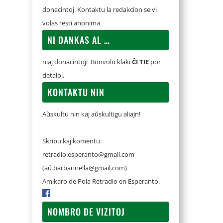
donacintoj. Kontaktu la redakcion se vi
volas resti anonima
NI DANKAS AL …
niaj donacintoj! Bonvolu klaki
ĈI TIE
por
detaloj.
KONTAKTU NIN
Aŭskultu nin kaj aŭskultigu aliajn!
Skribu kaj komentu:
retradio.esperanto@gmail.com
(aŭ
barbarinella@gmail.com
)
Amikaro de Pola Retradio en Esperanto.
NOMBRO DE VIZITOJ