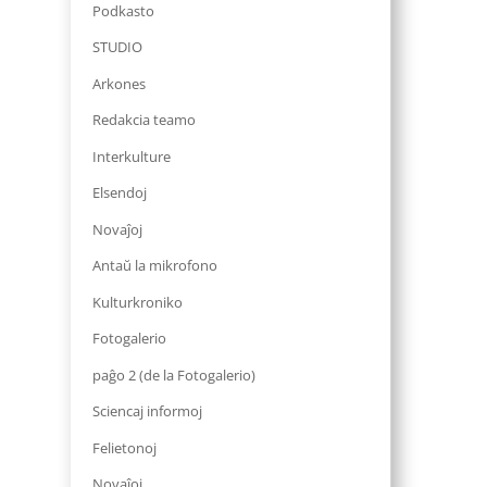
Podkasto
STUDIO
Arkones
Redakcia teamo
Interkulture
Elsendoj
Novaĵoj
Antaŭ la mikrofono
Kulturkroniko
Fotogalerio
paĝo 2 (de la Fotogalerio)
Sciencaj informoj
Felietonoj
Novaĵoj