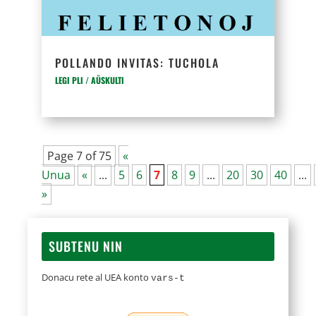
POLLANDO INVITAS: TUCHOLA
LEGI PLI / AŬSKULTI
Page 7 of 75
«
Unua
«
...
5
6
7
8
9
...
20
30
40
...
»
SUBTENU NIN
Donacu rete al UEA konto
vars-t