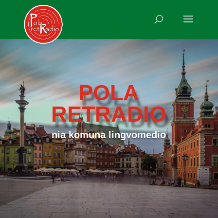
POLA
RETRADIO
nia komuna lingvomedio