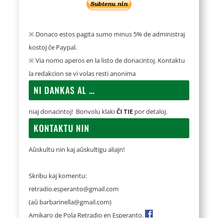
※ Donaco estos pagita sumo minus 5% de administraj
kostoj ĉe Paypal.
※ Via nomo aperos en la listo de donacintoj. Kontaktu
la redakcion se vi volas resti anonima
NI DANKAS AL …
niaj donacintoj! Bonvolu klaki
ĈI TIE
por detaloj.
KONTAKTU NIN
Aŭskultu nin kaj aŭskultigu aliajn!
Skribu kaj komentu:
retradio.esperanto@gmail.com
(aŭ
barbarinella@gmail.com
)
Amikaro de Pola Retradio en Esperanto.