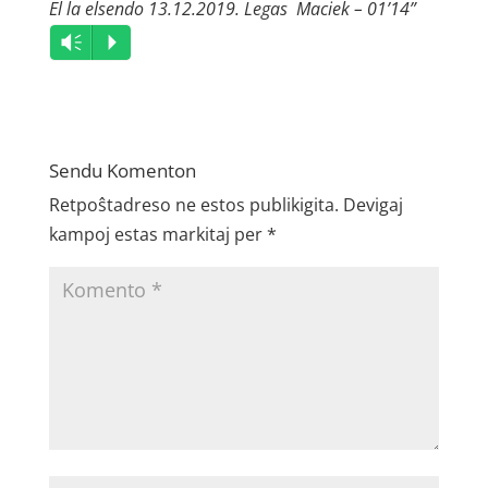
El la elsendo 13.12.2019. Legas Maciek – 01’14”
Audio
Vm
P
Player
Sendu Komenton
Retpoŝtadreso ne estos publikigita.
Devigaj
kampoj estas markitaj per
*