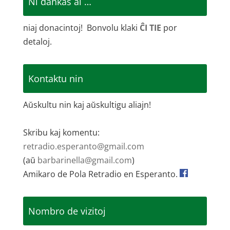
Ni dankas al …
niaj donacintoj! Bonvolu klaki
ĈI TIE
por
detaloj.
Kontaktu nin
Aŭskultu nin kaj aŭskultigu aliajn!
Skribu kaj komentu:
retradio.esperanto@gmail.com
(aŭ
barbarinella@gmail.com
)
Amikaro de Pola Retradio en Esperanto.
Nombro de vizitoj