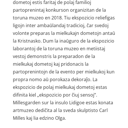
dometoj estis faritaj de polaj familioj
partoprenintaj konkurson organizitan de la
toruna muzeo en 2018. Tiu ekspozicio reliefigas
ligojn inter ambaŭlandaj tradicioj, ĉar svedoj
volonte preparas la mielkukajn dometojn antaŭ
la Kristnasko. Dum la inaŭguro de la ekspozicio
laborantoj de la toruna muzeo en metiistaj
vestoj demonstris la preparadon de la
mielkukaj dometoj kaj pridonacis la
partoprenintojn de la evento per mielkukoj kun
propra nomo aŭ porokaza dekoraĵo. La
ekspozicio de polaj mielkukaj dometoj estas
difinita kiel „ekspozicio por ĉiuj sensoj”.
Millesgarden sur la insulo Lidigoe estas konata
artmuzeo dediĉita al la sveda skulptisto Carl
Milles kaj lia edzino Olga.