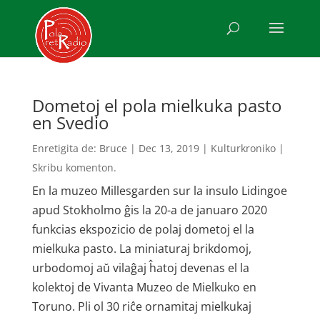
Dometoj el pola mielkuka pasto
en Svedio
Enretigita de:
Bruce
|
Dec 13, 2019
|
Kulturkroniko
|
Skribu komenton.
En la muzeo Millesgarden sur la insulo Lidingoe
apud Stokholmo ĝis la 20-a de januaro 2020
funkcias ekspozicio de polaj dometoj el la
mielkuka pasto. La miniaturaj brikdomoj,
urbodomoj aŭ vilaĝaj ĥatoj devenas el la
kolektoj de Vivanta Muzeo de Mielkuko en
Toruno. Pli ol 30 riĉe ornamitaj mielkukaj