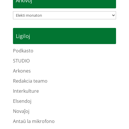
Arkivoj
Arkivoj
Ligiloj
Podkasto
STUDIO
Arkones
Redakcia teamo
Interkulture
Elsendoj
Novaĵoj
Antaŭ la mikrofono