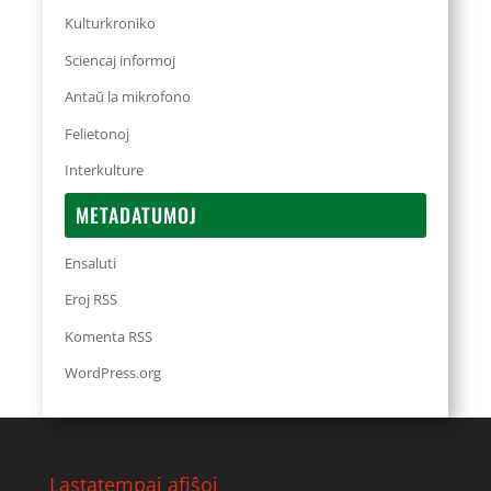
Kulturkroniko
Sciencaj informoj
Antaŭ la mikrofono
Felietonoj
Interkulture
METADATUMOJ
Ensaluti
Eroj RSS
Komenta RSS
WordPress.org
Lastatempaj afiŝoj