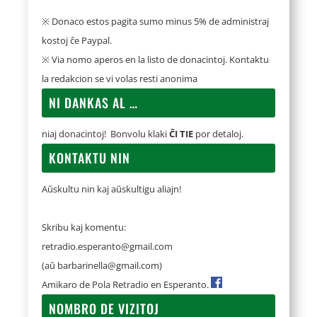
※ Donaco estos pagita sumo minus 5% de administraj
kostoj ĉe Paypal.
※ Via nomo aperos en la listo de donacintoj. Kontaktu
la redakcion se vi volas resti anonima
NI DANKAS AL …
niaj donacintoj! Bonvolu klaki
ĈI TIE
por detaloj.
KONTAKTU NIN
Aŭskultu nin kaj aŭskultigu aliajn!
Skribu kaj komentu:
retradio.esperanto@gmail.com
(aŭ
barbarinella@gmail.com
)
Amikaro de Pola Retradio en Esperanto.
NOMBRO DE VIZITOJ