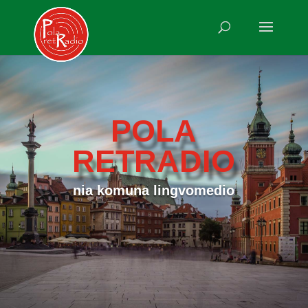
POLA
RETRADIO
nia komuna lingvomedio