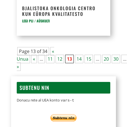
BJALISTOKA ONKOLOGIA CENTRO
KUN EŬROPA KVALITATESTO
LEGI PLI / AŬSKULTI
Page 13 of 34
«
Unua
«
...
11
12
13
14
15
...
20
30
...
»
SUBTENU NIN
Donacu rete al UEA konto
vars-t