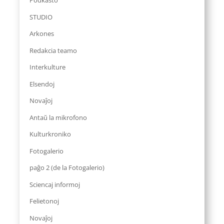
Podkasto
STUDIO
Arkones
Redakcia teamo
Interkulture
Elsendoj
Novaĵoj
Antaŭ la mikrofono
Kulturkroniko
Fotogalerio
paĝo 2 (de la Fotogalerio)
Sciencaj informoj
Felietonoj
Novaĵoj