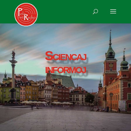
Sciencaj
informoj