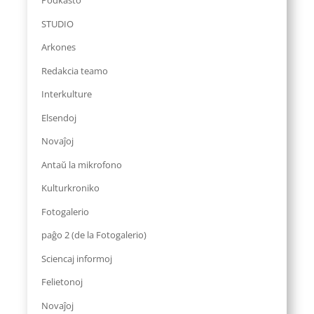
Podkasto
STUDIO
Arkones
Redakcia teamo
Interkulture
Elsendoj
Novaĵoj
Antaŭ la mikrofono
Kulturkroniko
Fotogalerio
paĝo 2 (de la Fotogalerio)
Sciencaj informoj
Felietonoj
Novaĵoj