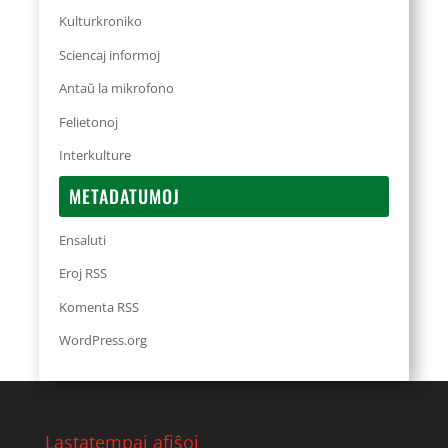
Kulturkroniko
Sciencaj informoj
Antaŭ la mikrofono
Felietonoj
Interkulture
METADATUMOJ
Ensaluti
Eroj RSS
Komenta RSS
WordPress.org
Lastatempaj afiŝoj