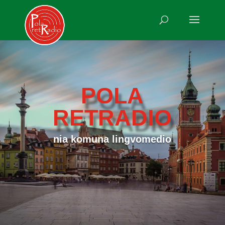
POLA
RETRADIO
nia komuna lingvomedio