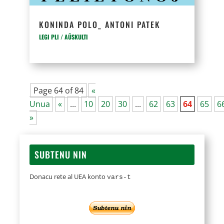
KONINDA POLO_ ANTONI PATEK
LEGI PLI / AŬSKULTI
Page 64 of 84
«
Unua
«
...
10
20
30
...
62
63
64
65
6
»
SUBTENU NIN
Donacu rete al UEA konto
vars-t