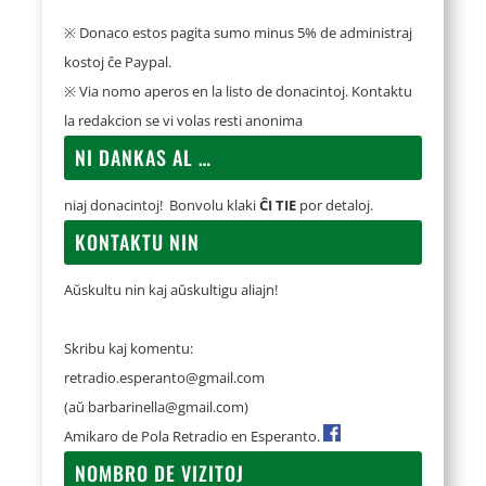
※ Donaco estos pagita sumo minus 5% de administraj
kostoj ĉe Paypal.
※ Via nomo aperos en la listo de donacintoj. Kontaktu
la redakcion se vi volas resti anonima
NI DANKAS AL …
niaj donacintoj! Bonvolu klaki
ĈI TIE
por detaloj.
KONTAKTU NIN
Aŭskultu nin kaj aŭskultigu aliajn!
Skribu kaj komentu:
retradio.esperanto@gmail.com
(aŭ
barbarinella@gmail.com
)
Amikaro de Pola Retradio en Esperanto.
NOMBRO DE VIZITOJ