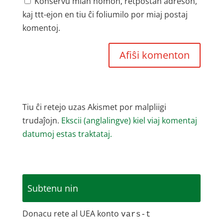
Konservu mian nomon, retpoŝtan adreson,
kaj ttt-ejon en tiu ĉi foliumilo por miaj postaj
komentoj.
Tiu ĉi retejo uzas Akismet por malpliigi
trudaĵojn.
Ekscii (anglalingve) kiel viaj komentaj
datumoj estas traktataj.
Subtenu nin
Donacu rete al UEA konto
vars-t