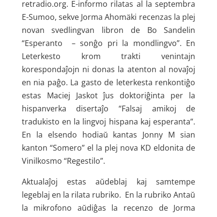
retradio.org. E-informo rilatas al la septembra
E-Sumoo, sekve Jorma Ahomäki recenzas la plej
novan svedlingvan libron de Bo Sandelin
“Esperanto – sonĝo pri la mondlingvo”. En
Leterkesto krom trakti venintajn
korespondaĵojn ni donas la atenton al novaĵoj
en nia paĝo. La gasto de leterkesta renkontiĝo
estas Maciej Jaskot ĵus doktoriĝinta per la
hispanverka disertaĵo “Falsaj amikoj de
tradukisto en la lingvoj hispana kaj esperanta”.
En la elsendo hodiaŭ kantas Jonny M sian
kanton “Somero” el la plej nova KD eldonita de
Vinilkosmo “Regestilo”.
Aktualaĵoj estas aŭdeblaj kaj samtempe
legeblaj en la rilata rubriko. En la rubriko Antaŭ
la mikrofono aŭdiĝas la recenzo de Jorma