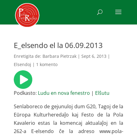
E_elsendo el la 06.09.2013
Enretigita de:
Barbara Pietrzak
|
Sept 6, 2013
|
Elsendoj
|
1 komento
Podkasto:
Ludu en nova fenestro
|
Elŝutu
Senlaboreco de gejunuloj dum G20, Tagoj de la
Eŭropa Kulturheredaĵo kaj Festo de la Pola
Kavalerio estas la komencaj aktualaĵoj en la
262-a E-elsendo ĉe la adreso www.pola-