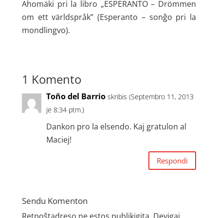
Ahomäki pri la libro „ESPERANTO – Drömmen
om ett världspråk” (Esperanto – sonĝo pri la
mondlingvo).
1 Komento
Toño del Barrio
skribis (Septembro 11, 2013
je 8:34 ptm.)
Dankon pro la elsendo. Kaj gratulon al
Maciej!
Respondi
Sendu Komenton
Retpoŝtadreso ne estos publikigita.
Devigaj