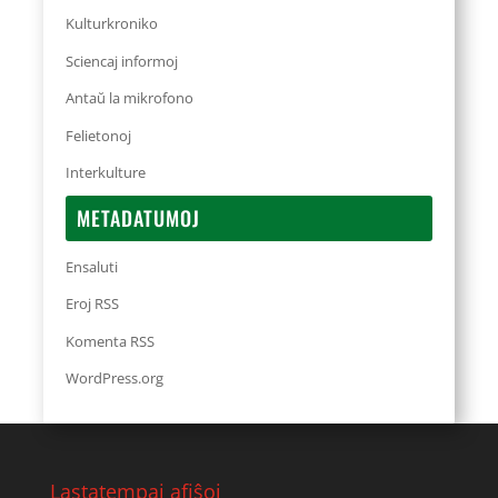
Kulturkroniko
Sciencaj informoj
Antaŭ la mikrofono
Felietonoj
Interkulture
METADATUMOJ
Ensaluti
Eroj RSS
Komenta RSS
WordPress.org
Lastatempaj afiŝoj