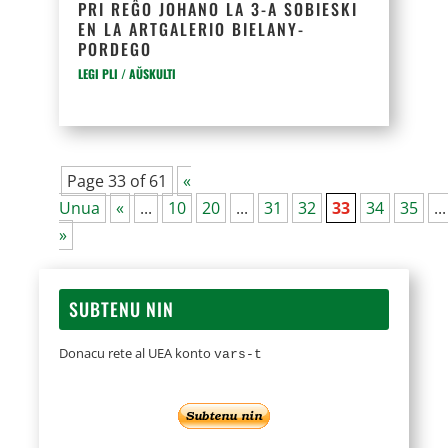
PRI REĜO JOHANO LA 3-A SOBIESKI
EN LA ARTGALERIO BIELANY-
PORDEGO
LEGI PLI / AŬSKULTI
Page 33 of 61
«
Unua
«
...
10
20
...
31
32
33
34
35
...
»
SUBTENU NIN
Donacu rete al UEA konto
vars-t