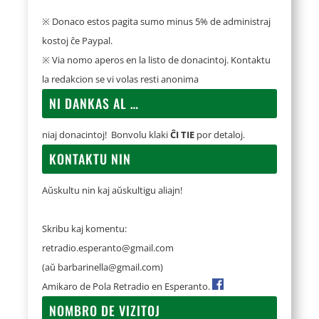
※ Donaco estos pagita sumo minus 5% de administraj
kostoj ĉe Paypal.
※ Via nomo aperos en la listo de donacintoj. Kontaktu
la redakcion se vi volas resti anonima
NI DANKAS AL …
niaj donacintoj! Bonvolu klaki
ĈI TIE
por detaloj.
KONTAKTU NIN
Aŭskultu nin kaj aŭskultigu aliajn!
Skribu kaj komentu:
retradio.esperanto@gmail.com
(aŭ
barbarinella@gmail.com
)
Amikaro de Pola Retradio en Esperanto.
NOMBRO DE VIZITOJ