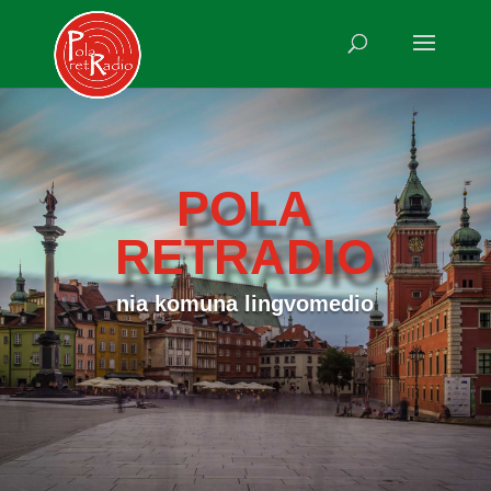
POLA
RETRADIO
nia komuna lingvomedio