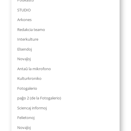
Podkasto
STUDIO
Arkones
Redakcia teamo
Interkulture
Elsendoj
Novaĵoj
Antaŭ la mikrofono
Kulturkroniko
Fotogalerio
paĝo 2 (de la Fotogalerio)
Sciencaj informoj
Felietonoj
Novaĵoj