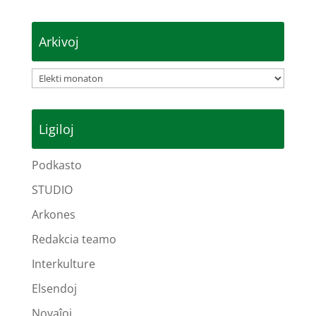
Arkivoj
Arkivoj
Ligiloj
Podkasto
STUDIO
Arkones
Redakcia teamo
Interkulture
Elsendoj
Novaĵoj