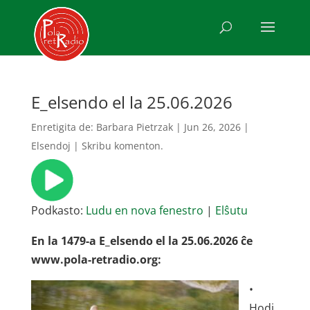
E_elsendo el la 25.06.2026
Enretigita de:
Barbara Pietrzak
|
Jun 26, 2026
|
Elsendoj
|
Skribu komenton.
Podkasto:
Ludu en nova fenestro
|
Elŝutu
En la 1479-a E_elsendo el la 25.06.2026 ĉe
www.pola-retradio.org:
•
Hodi