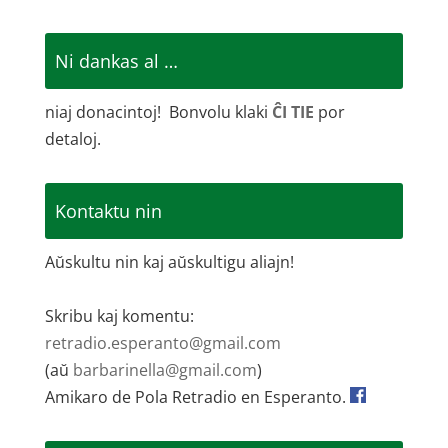
Ni dankas al …
niaj donacintoj! Bonvolu klaki
ĈI TIE
por
detaloj.
Kontaktu nin
Aŭskultu nin kaj aŭskultigu aliajn!
Skribu kaj komentu:
retradio.esperanto@gmail.com
(aŭ
barbarinella@gmail.com
)
Amikaro de Pola Retradio en Esperanto.