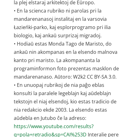
la plej elstaraj arkitektoj de Eŭropo.
• En la scienca rubriko ni parolas pri la
mandarenanasoj instalitaj en la varsovia
Łazieńki-parko, kaj esplorprogramo pri ilia
biologio, kaj ankaŭ surprizaj migradoj.
• Hodiaŭ estas Monda Tago de Maristo, do
ankaŭ nin akompanas en la elsendo malnova
kanto pri maristo. La akompananta la
programinformon foto prezentas masklon de
mandarenanaso. Aŭtoro: W2k2 CC BY-SA 3.0.
• En unuopaj rubrikoj de nia paĝo eblas
konsulti la paralele legeblajn kaj aŭdeblajn
tekstojn el niaj elsendoj, kio estas tradicio de
nia redakcio ekde 2003. La elsendo estas
aŭdebla en Jutubo ĉe la adreso:
https://www.youtube.com/results?
q=pola+retradio&sp=CAI%253D
Interalie pere