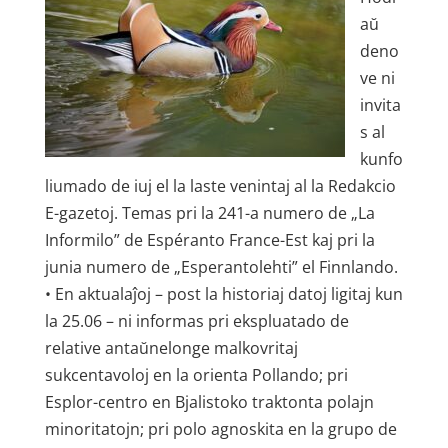
aŭ
deno
ve ni
invita
s al
kunfo
liumado de iuj el la laste venintaj al la Redakcio
E-gazetoj. Temas pri la 241-a numero de „La
Informilo” de Espéranto France-Est kaj pri la
junia numero de „Esperantolehti” el Finnlando.
• En aktualaĵoj – post la historiaj datoj ligitaj kun
la 25.06 – ni informas pri ekspluatado de
relative antaŭnelonge malkovritaj
sukcentavoloj en la orienta Pollando; pri
Esplor-centro en Bjalistoko traktonta polajn
minoritatojn; pri polo agnoskita en la grupo de