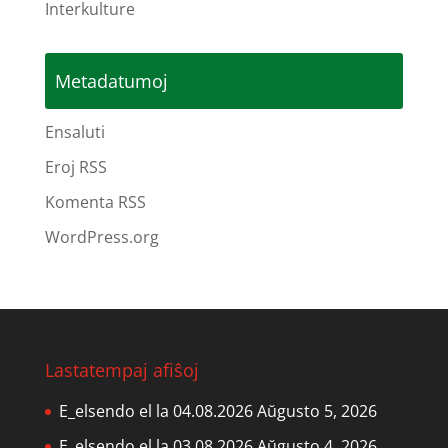
Interkulture
Metadatumoj
Ensaluti
Eroj RSS
Komenta RSS
WordPress.org
Lastatempaj afiŝoj
E_elsendo el la 04.08.2026
Aŭgusto 5, 2026
E_elsendo el la 03.08.2026
Aŭgusto 4, 2026