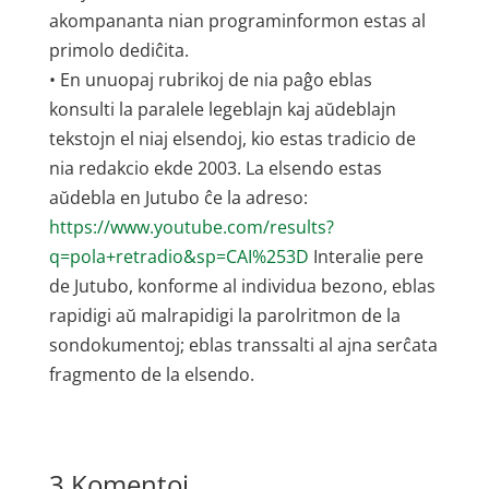
akompananta nian programinformon estas al
primolo dediĉita.
• En unuopaj rubrikoj de nia paĝo eblas
konsulti la paralele legeblajn kaj aŭdeblajn
tekstojn el niaj elsendoj, kio estas tradicio de
nia redakcio ekde 2003. La elsendo estas
aŭdebla en Jutubo ĉe la adreso:
https://www.youtube.com/results?
q=pola+retradio&sp=CAI%253D
Interalie pere
de Jutubo, konforme al individua bezono, eblas
rapidigi aŭ malrapidigi la parolritmon de la
sondokumentoj; eblas transsalti al ajna serĉata
fragmento de la elsendo.
3 Komentoj