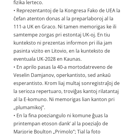
fizika lerteco.
• Reprezentantoj de la Kongresa Fako de UEA la
ĉefan atenton donas al la preparlaboroj al la
111-a UK en Graco. Ni tamen memorigas ke ili
samtempe zorgas pri estontaj UK-oj. En tiu
kunteksto ni prezentas informon pri ilia jam
pasinta vizito en Litovio, en la kunteksto de
eventuala UK-2028 en Kaunas.
• En aprilo pasas la 40-a mortodatreveno de
Veselin Damjanov, operkantisto, sed ankaŭ
esperantisto. Krom liaj multaj sonregistraĵoj de
la serioza repertuaro, troviĝas kantoj rilatantaj
al la E-komuno. Ni memorigas lian kanton pri
„plumamikoj”.
• En la fina poeziangulo ni komune ĝuas la
printempan etoson dank’ al la poeziaĵo de
Marjorie Boulton „Primolo”; Tial la foto