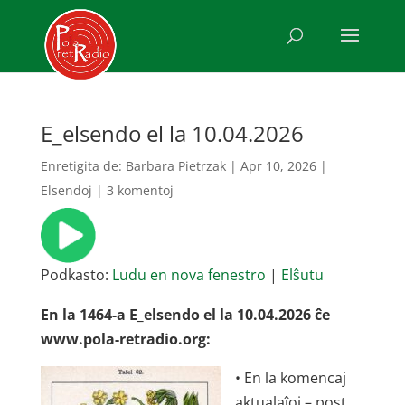
E_elsendo el la 10.04.2026
Enretigita de:
Barbara Pietrzak
|
Apr 10, 2026
|
Elsendoj
|
3 komentoj
Podkasto:
Ludu en nova fenestro
|
Elŝutu
En la 1464-a E_elsendo el la 10.04.2026 ĉe
www.pola-retradio.org:
• En la komencaj
aktualaĵoj – post