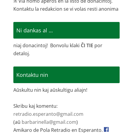
※ Via nomo aperos en la listo de donacintoj.
Kontaktu la redakcion se vi volas resti anonima
Ni dankas al …
niaj donacintoj! Bonvolu klaki
ĈI TIE
por
detaloj.
Kontaktu nin
Aŭskultu nin kaj aŭskultigu aliajn!
Skribu kaj komentu:
retradio.esperanto@gmail.com
(aŭ
barbarinella@gmail.com
)
Amikaro de Pola Retradio en Esperanto.