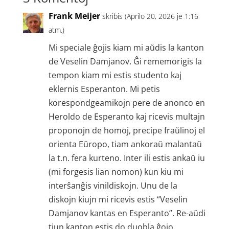
Frank Meijer
skribis (Aprilo 20, 2026 je 1:16
atm.)
Mi speciale ĝojis kiam mi aŭdis la kanton
de Veselin Damjanov. Ĝi rememorigis la
tempon kiam mi estis studento kaj
eklernis Esperanton. Mi petis
korespondgeamikojn pere de anonco en
Heroldo de Esperanto kaj ricevis multajn
proponojn de homoj, precipe fraŭlinoj el
orienta Eŭropo, tiam ankoraŭ malantaŭ
la t.n. fera kurteno. Inter ili estis ankaŭ iu
(mi forgesis lian nomon) kun kiu mi
interŝanĝis vinildiskojn. Unu de la
diskojn kiujn mi ricevis estis “Veselin
Damjanov kantas en Esperanto”. Re-aŭdi
tiun kanton estis do duobla ĝojo.