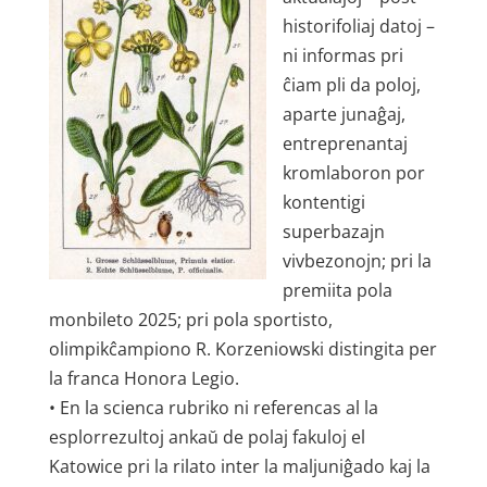
historifoliaj datoj –
ni informas pri
ĉiam pli da poloj,
aparte junaĝaj,
entreprenantaj
kromlaboron por
kontentigi
superbazajn
vivbezonojn; pri la
premiita pola
monbileto 2025; pri pola sportisto,
olimpikĉampiono R. Korzeniowski distingita per
la franca Honora Legio.
• En la scienca rubriko ni referencas al la
esplorrezultoj ankaŭ de polaj fakuloj el
Katowice pri la rilato inter la maljuniĝado kaj la