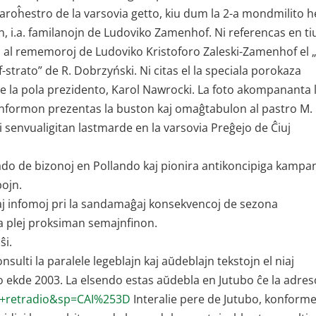
roĥestro de la varsovia getto, kiu dum la 2-a mondmilito h
jn, i.a. familanojn de Ludoviko Zamenhof. Ni referencas en ti
 al rememoroj de Ludoviko Kristoforo Zaleski-Zamenhof el 
strato” de R. Dobrzyński. Ni citas el la speciala porokaza
 la pola prezidento, Karol Nawrocki. La foto akompananta 
formon prezentas la buston kaj omaĝtabulon al pastro M.
 senvualigitan lastmarde en la varsovia Preĝejo de Ĉiuj
.
do de bizonoj en Pollando kaj pionira antikoncipiga kampa
ojn.
liaj infomoj pri la sandamaĝaj konsekvencoj de sezona
la plej proksiman semajnfinon.
ŝi.
sulti la paralele legeblajn kaj aŭdeblajn tekstojn el niaj
io ekde 2003. La elsendo estas aŭdebla en Jutubo ĉe la adres
a+retradio&sp=CAI%253D
Interalie pere de Jutubo, konforme