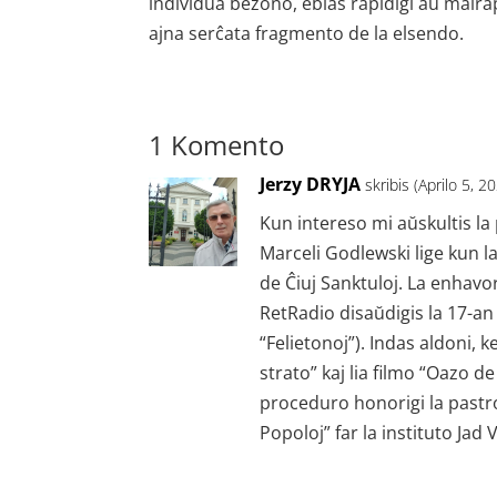
individua bezono, eblas rapidigi aŭ malrap
ajna serĉata fragmento de la elsendo.
1 Komento
Jerzy DRYJA
skribis (Aprilo 5, 2
Kun intereso mi aŭskultis la
Marceli Godlewski lige kun l
de Ĉiuj Sanktuloj. La enhavor
RetRadio disaŭdigis la 17-an
“Felietonoj”). Indas aldoni,
strato” kaj lia filmo “Oazo d
proceduro honorigi la pastron
Popoloj” far la instituto Jad