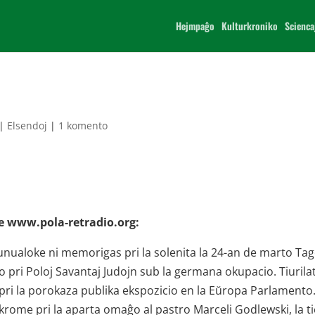
Hejmpaĝo
Kulturkroniko
Scienca
|
Elsendoj
|
1 komento
 ĉe www.pola-retradio.org:
unualoke ni memorigas pri la solenita la 24-an de marto Ta
 pri Poloj Savantaj Judojn sub la germana okupacio. Tiurilat
pri la porokaza publika ekspozicio en la Eŭropa Parlamento.
krome pri la aparta omaĝo al pastro Marceli Godlewski, la ti