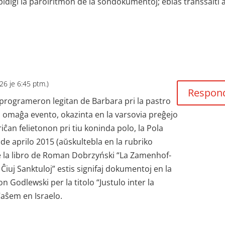
idigi la parolritmon de la sondokumentoj; eblas transsalti a
026 je 6:45 ptm.)
Respon
 programeron legitan de Barbara pri la pastro
a omaĝa evento, okazinta en la varsovia preĝejo
iĉan felietonon pri tiu koninda polo, la Pola
 de aprilo 2015 (aŭskultebla en la rubriko
 ke la libro de Roman Dobrzyński “La Zamenhof-
e Ĉiuj Sanktuloj” estis signifaj dokumentoj en la
 Godlewski per la titolo “Justulo inter la
 Vaŝem en Israelo.