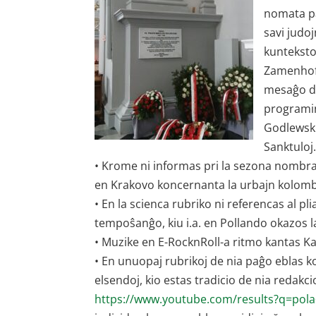
nomata pa
savi judo
kunteksto
Zamenhof-
mesaĝo de
programin
Godlewski
Sanktuloj
• Krome ni informas pri la sezona nombra
en Krakovo koncernanta la urbajn kolomb
• En la scienca rubriko ni referencas al p
tempoŝanĝo, kiu i.a. en Pollando okazos 
• Muzike en E-RocknRoll-a ritmo kantas Ka
• En unuopaj rubrikoj de nia paĝo eblas kon
elsendoj, kio estas tradicio de nia redakc
https://www.youtube.com/results?q=pol