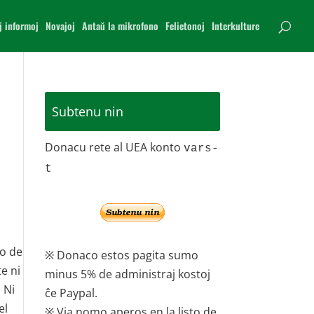
j informoj
Novajoj
Antaŭ la mikrofono
Felietonoj
Interkulture
Subtenu nin
Donacu rete al UEA konto
vars-
t
go de
※ Donaco estos pagita sumo
e ni
minus 5% de administraj kostoj
 Ni
ĉe Paypal.
el
※ Via nomo aperos en la listo de