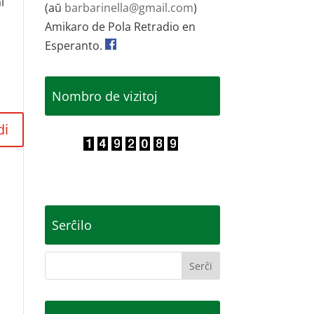
l
(aŭ
barbarinella@gmail.com
)
Amikaro de Pola Retradio en
Esperanto.
Nombro de vizitoj
di
Serĉilo