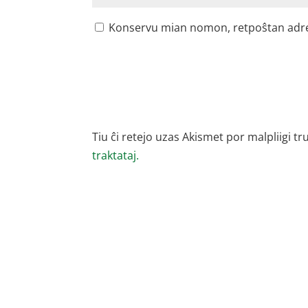
Konservu mian nomon, retpoŝtan adreson
Tiu ĉi retejo uzas Akismet por malpliigi tr
traktataj.