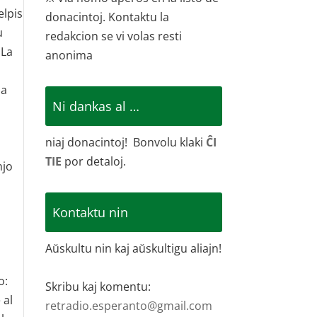
elpis
donacintoj. Kontaktu la
u
redakcion se vi volas resti
„La
anonima
la
Ni dankas al …
niaj donacintoj! Bonvolu klaki
ĈI
TIE
por detaloj.
njo
Kontaktu nin
Aŭskultu nin kaj aŭskultigu aliajn!
o:
Skribu kaj komentu:
 al
retradio.esperanto@gmail.com