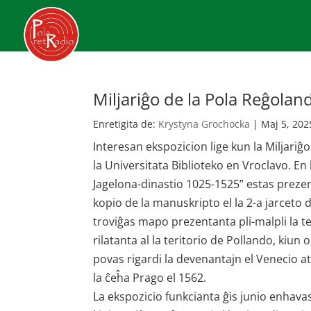
Miljariĝo de la Pola Reĝolan
Enretigita de:
Krystyna Grochocka
|
Maj 5, 202
Interesan ekspozicion lige kun la Miljariĝ
la Universitata Biblioteko en Vroclavo. En
Jagelona-dinastio 1025-1525” estas prezent
kopio de la manuskripto el la 2-a jarceto d
troviĝas mapo prezentanta pli-malpli la t
rilatanta al la teritorio de Pollando, kiun o
povas rigardi la devenantajn el Venecio 
la ĉeĥa Prago el 1562.
La ekspozicio funkcianta ĝis junio enhav