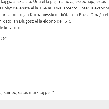
o kaj ĝia silezia alo. Unu el la plej malnovaj eksponaĵoj estas
n Lubiąż devenata el la 13-a aŭ 14-a jarcentoj. Inter la ekspon
esanca poeto Jan Kochanowski dediĉita al la Prusa Omaĝo el
nikisto Jan Długosz el la eldono de 1615.
 de kuratoro.
 10″
aj kampoj estas markitaj per
*