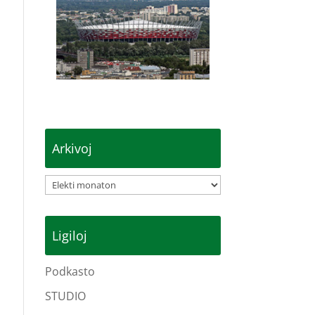
Arkivoj
Arkivoj
Ligiloj
Podkasto
STUDIO