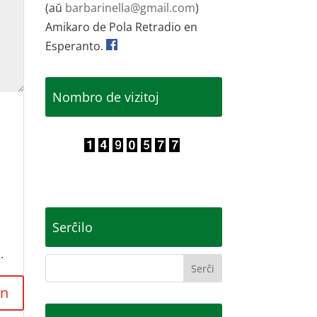
(aŭ
barbarinella@gmail.com
)
Amikaro de Pola Retradio en
Esperanto.
Nombro de vizitoj
Serĉilo
.