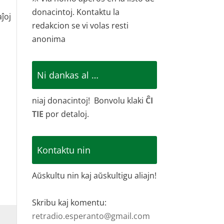
donacintoj. Kontaktu la
aĵoj
redakcion se vi volas resti
anonima
Ni dankas al …
niaj donacintoj! Bonvolu klaki
ĈI
TIE
por detaloj.
Kontaktu nin
Aŭskultu nin kaj aŭskultigu aliajn!
Skribu kaj komentu:
retradio.esperanto@gmail.com