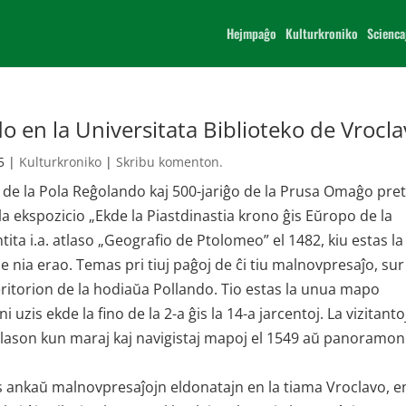
Hejmpaĝo
Kulturkroniko
Scienca
do en la Universitata Biblioteko de Vrocl
5
|
Kulturkroniko
|
Skribu komenton.
o de la Pola Reĝolando kaj 500-jariĝo de la Prusa Omaĝo pret
 la ekspozicio „Ekde la Piastdinastia krono ĝis Eŭropo de la
ita i.a. atlaso „Geografio de Ptolomeo” el 1482, kiu estas la
e nia erao. Temas pri tiuj paĝoj de ĉi tiu malnovpresaĵo, sur 
eritorion de la hodiaŭa Pollando. Tio estas la unua mapo
ni uzis ekde la fino de la 2-a ĝis la 14-a jarcentoj. La vizitanto
atlason kun maraj kaj navigistaj mapoj el 1549 aŭ panoramon
as ankaŭ malnovpresaĵojn eldonatajn en la tiama Vroclavo, e