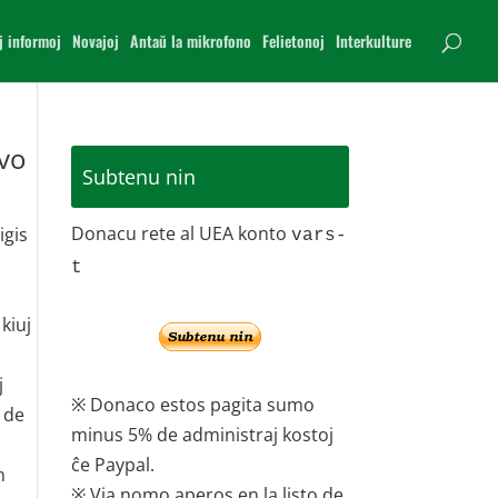
j informoj
Novajoj
Antaŭ la mikrofono
Felietonoj
Interkulture
avo
Subtenu nin
Donacu rete al UEA konto
igis
vars-
t
kiuj
j
※ Donaco estos pagita sumo
 de
minus 5% de administraj kostoj
ĉe Paypal.
n
※ Via nomo aperos en la listo de