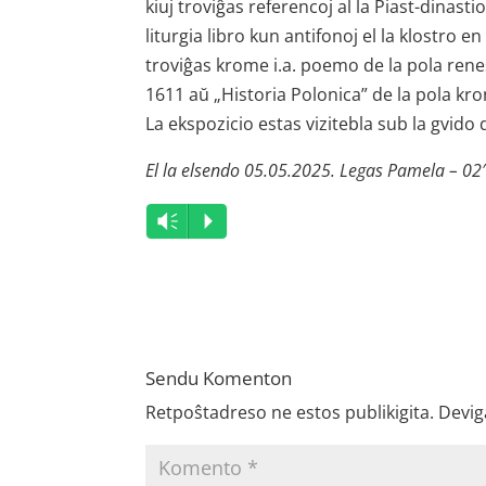
kiuj troviĝas referencoj al la Piast-dinasti
liturgia libro kun antifonoj el la klostro e
troviĝas krome i.a. poemo de la pola ren
1611 aŭ „Historia Polonica” de la pola kro
La ekspozicio estas vizitebla sub la gvido
El la elsendo 05.05.2025. Legas Pamela – 02′
Audio
Vm
P
Player
Sendu Komenton
Retpoŝtadreso ne estos publikigita.
Devig