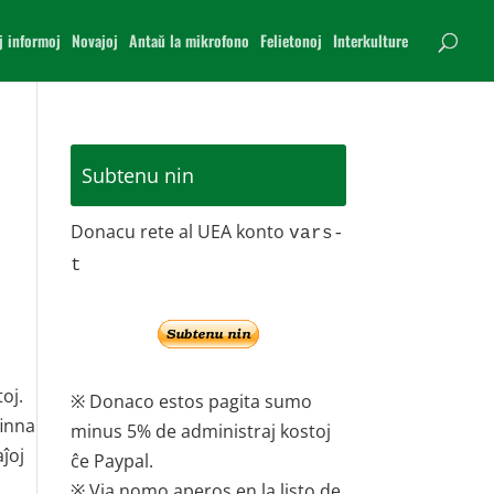
j informoj
Novajoj
Antaŭ la mikrofono
Felietonoj
Interkulture
Subtenu nin
Donacu rete al UEA konto
vars-
t
toj.
※ Donaco estos pagita sumo
finna
minus 5% de administraj kostoj
ĵoj
ĉe Paypal.
※ Via nomo aperos en la listo de