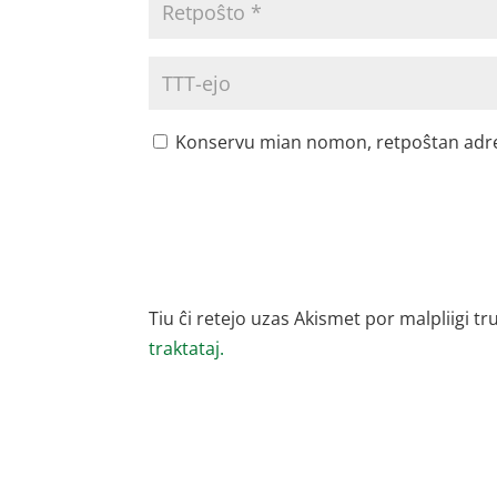
Konservu mian nomon, retpoŝtan adreson
Tiu ĉi retejo uzas Akismet por malpliigi tr
traktataj.