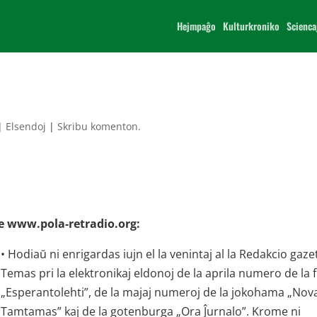
Hejmpaĝo
Kulturkroniko
Scienca
|
Elsendoj
|
Skribu komenton.
 ĉe www.pola-retradio.org:
• Hodiaŭ ni enrigardas iujn el la venintaj al la Redakcio gaze
Temas pri la elektronikaj eldonoj de la aprila numero de la 
„Esperantolehti”, de la majaj numeroj de la jokohama „Nova
Tamtamas” kaj de la gotenburga „Ora Ĵurnalo”. Krome ni