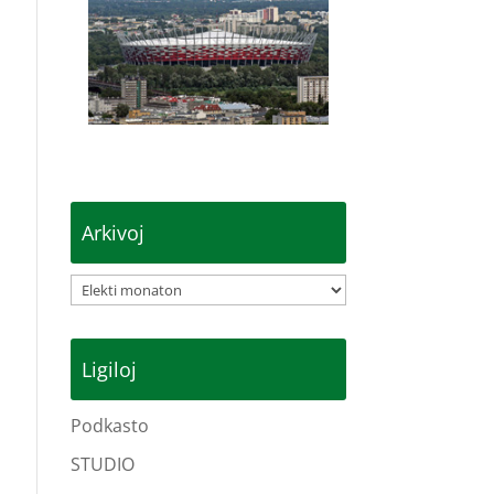
Arkivoj
Arkivoj
Ligiloj
Podkasto
STUDIO