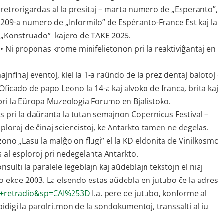
retrorigardas al la presitaj – marta numero de „Esperanto”,
209-a numero de „Informilo” de Espéranto-France Est kaj la
„Konstruado”- kajero de TAKE 2025.
• Ni proponas krome minifelietonon pri la reaktiviĝantaj en
majnfinaj eventoj, kiel la 1-a raŭndo de la prezidentaj balotoj
Oficado de papo Leono la 14-a kaj alvoko de franca, brita ka
s pri la Eŭropa Muzeologia Forumo en Bjalistoko.
s pri la daŭranta la tutan semajnon Copernicus Festival –
sploroj de ĉinaj sciencistoj, ke Antarkto tamen ne degelas.
no „Lasu la malĝojon flugi” el la KD eldonita de Vinilkosmo
 al esploroj pri nedegelanta Antarkto.
sulti la paralele legeblajn kaj aŭdeblajn tekstojn el niaj
io ekde 2003. La elsendo estas aŭdebla en jutubo ĉe la adres
a+retradio&sp=CAI%253D
I.a. pere de jutubo, konforme al
idigi la parolritmon de la sondokumentoj, transsalti al iu