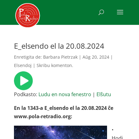
E_elsendo el la 20.08.2024
Enretigita de:
Barbara Pietrzak
|
Aŭg 20, 2024
|
Elsendoj
|
Skribu komenton.
Podkasto:
Ludu en nova fenestro
|
Elŝutu
En la 1343-a E_elsendo el la 20.08.2024 ĉe
www.pola-retradio.org:
•
Hodi