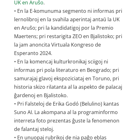
UK en Aruŝo
.
• En la E-komunuma segmento ni informas pri
lernolibroj en la svahila aperintaj antaŭ la UK
en Aruŝo; pri la kandidatigoj por la Premio
Maertens; pri restarigita ZEO en Bjalistoko; pri
la jam anoncita Virtuala Kongreso de
Esperanto 2024.
• En la komencaj kulturkronikaj sciigoj ni
informas pri pola literaturo en Beogrado; pri
samurajaj glavoj ekspoziciataj en Toruno, pri
historia skizo rilatanta al la aspekto de palacaj
ĝardenoj en Bjalistoko.
• Pri Falsteloj de Erika Godó (Belulino) kantas
Suno AI. La akompana al la programinformo
interreta foto prezentas ĝuste la fenomenon
de falantaj steloj.
• En unuopaj rubrikoj de nia paĝo eblas