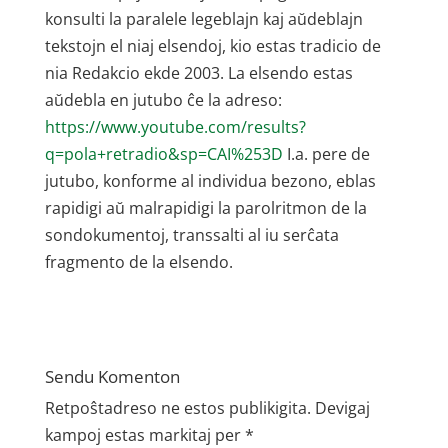
konsulti la paralele legeblajn kaj aŭdeblajn
tekstojn el niaj elsendoj, kio estas tradicio de
nia Redakcio ekde 2003. La elsendo estas
aŭdebla en jutubo ĉe la adreso:
https://www.youtube.com/results?
q=pola+retradio&sp=CAI%253D
I.a. pere de
jutubo, konforme al individua bezono, eblas
rapidigi aŭ malrapidigi la parolritmon de la
sondokumentoj, transsalti al iu serĉata
fragmento de la elsendo.
Sendu Komenton
Retpoŝtadreso ne estos publikigita.
Devigaj
kampoj estas markitaj per
*