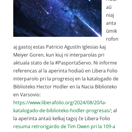
aŭ
niaj
anta
ŭmik
rofon
aj gastoj estas Patricio Agustín Iglesias kaj
Meiyer Goren, kun kiuj ni interparolas pri
aktuala stato de la #PasportaServo. Ni informe
referencas al la aperinta hodiaŭ en Libera Folio
interparolo pri la progresoj en la katalogado de
Biblioteko Hector Hodler en la Nacia Biblioteko
en Varsovio:
https://www.liberafolio.org/2024/08/20/la-
katalogado-de-biblioteko-hodler-progresas/
; al
la aperinta antaŭ kelkaj tagoj ĉe Libera Folio
resuma retrorigardo de Tim Owen pri la 109-a