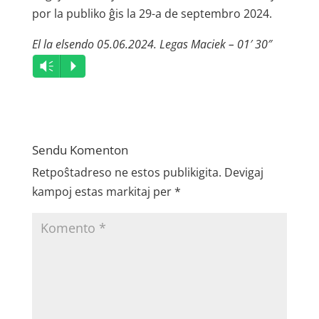
por la publiko ĝis la 29-a de septembro 2024.
El la elsendo 05.06.2024. Legas Maciek – 01′ 30″
Audio
Vm
P
Player
Sendu Komenton
Retpoŝtadreso ne estos publikigita.
Devigaj
kampoj estas markitaj per
*