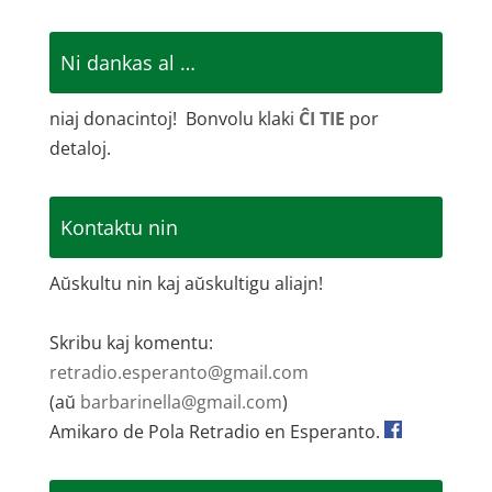
Ni dankas al …
niaj donacintoj! Bonvolu klaki
ĈI TIE
por
detaloj.
Kontaktu nin
Aŭskultu nin kaj aŭskultigu aliajn!
Skribu kaj komentu:
retradio.esperanto@gmail.com
(aŭ
barbarinella@gmail.com
)
Amikaro de Pola Retradio en Esperanto.