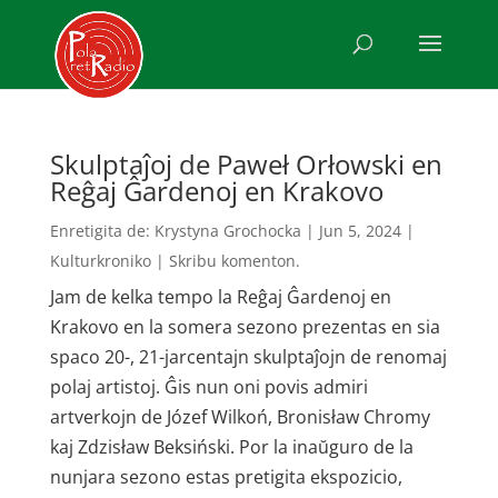
Skulptaĵoj de Paweł Orłowski en
Reĝaj Ĝardenoj en Krakovo
Enretigita de:
Krystyna Grochocka
|
Jun 5, 2024
|
Kulturkroniko
|
Skribu komenton.
Jam de kelka tempo la Reĝaj Ĝardenoj en
Krakovo en la somera sezono prezentas en sia
spaco 20-, 21-jarcentajn skulptaĵojn de renomaj
polaj artistoj. Ĝis nun oni povis admiri
artverkojn de Józef Wilkoń, Bronisław Chromy
kaj Zdzisław Beksiński. Por la inaŭguro de la
nunjara sezono estas pretigita ekspozicio,