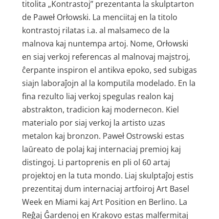
titolita „Kontrastoj” prezentanta la skulptarton
de Paweł Orłowski. La menciitaj en la titolo
kontrastoj rilatas i.a. al malsameco de la
malnova kaj nuntempa artoj. Nome, Orłowski
en siaj verkoj referencas al malnovaj majstroj,
ĉerpante inspiron el antikva epoko, sed subigas
siajn laboraĵojn al la komputila modelado. En la
fina rezulto liaj verkoj spegulas realon kaj
abstrakton, tradicion kaj modernecon. Kiel
materialo por siaj verkoj la artisto uzas
metalon kaj bronzon. Paweł Ostrowski estas
laŭreato de polaj kaj internaciaj premioj kaj
distingoj. Li partoprenis en pli ol 60 artaj
projektoj en la tuta mondo. Liaj skulptaĵoj estis
prezentitaj dum internaciaj artfoiroj Art Basel
Week en Miami kaj Art Position en Berlino. La
Reĝaj Ĝardenoj en Krakovo estas malfermitaj