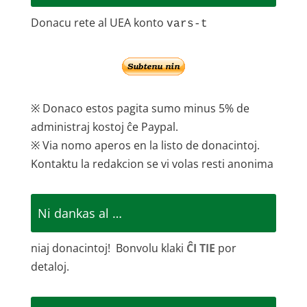
Donacu rete al UEA konto
vars-t
※ Donaco estos pagita sumo minus 5% de
administraj kostoj ĉe Paypal.
※ Via nomo aperos en la listo de donacintoj.
Kontaktu la redakcion se vi volas resti anonima
Ni dankas al …
niaj donacintoj! Bonvolu klaki
ĈI TIE
por
detaloj.