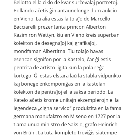
Bellotto el la ciklo de kvar surĉevalaj portretoj.
Pollando aĉetis ĝin antaŭnelonge dum aŭkcio
en Vieno. La alia estas la tolaĵo de Marcello
Bacciarelli prezentanta princon Alberton
Kazimiron Wettyn, kiu en Vieno kreis superban
kolekton de desegnaĵoj kaj grafikaĵoj,
mondfaman Albertitna. Tiu tolaĵo havas
esencan signifon por la Kastelo, ĉar ĝi estis
pentrita de artisto ligita kun la pola reĝa
kortego. Ĝi estas elstara laŭ la stabla vidpunkto
kaj bonege enkomponiĝas en la kastelan
kolekton de pentraĵoj el la saksa periodo. La
Katelo aĉetis krome unikajn ekzemplerojn el la
legendeca „cigna servico” produktita en la fama
germana manufaktro en Miseno en 1727 por la
tiama unua ministro de Saksio, grafo Heinrich
von Brühl. La tuta kompleto troviĝis siatempe