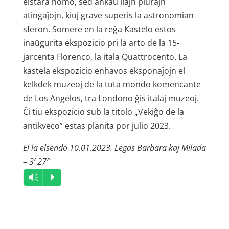
elstara homo, sed ankaŭ liajn plurajn
atingaĵojn, kiuj grave superis la astronomian
sferon. Somere en la reĝa Kastelo estos
inaŭgurita ekspozicio pri la arto de la 15-
jarcenta Florenco, la itala Quattrocento. La
kastela ekspozicio enhavos eksponaĵojn el
kelkdek muzeoj de la tuta mondo komencante
de Los Angelos, tra Londono ĝis italaj muzeoj.
Ĉi tiu ekspozicio sub la titolo „Vekiĝo de la
antikveco” estas planita por julio 2023.
El la elsendo 10.01.2023. Legas Barbara kaj Milada
– 3′ 27″
Audio
Vm
P
Player