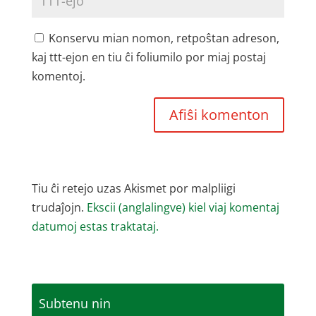
Konservu mian nomon, retpoŝtan adreson,
kaj ttt-ejon en tiu ĉi foliumilo por miaj postaj
komentoj.
Tiu ĉi retejo uzas Akismet por malpliigi
trudaĵojn.
Ekscii (anglalingve) kiel viaj komentaj
datumoj estas traktataj.
Subtenu nin