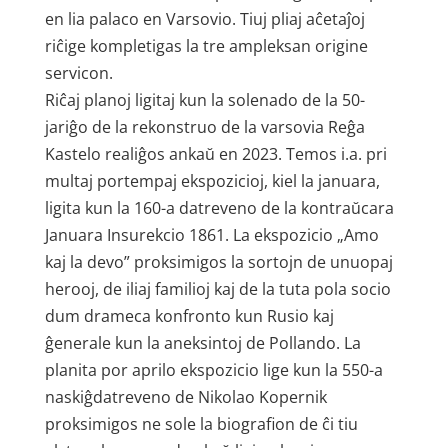
en lia palaco en Varsovio. Tiuj pliaj aĉetaĵoj
riĉige kompletigas la tre ampleksan origine
servicon.
Riĉaj planoj ligitaj kun la solenado de la 50-
jariĝo de la rekonstruo de la varsovia Reĝa
Kastelo realiĝos ankaŭ en 2023. Temos i.a. pri
multaj portempaj ekspozicioj, kiel la januara,
ligita kun la 160-a datreveno de la kontraŭcara
Januara Insurekcio 1861. La ekspozicio „Amo
kaj la devo” proksimigos la sortojn de unuopaj
herooj, de iliaj familioj kaj de la tuta pola socio
dum drameca konfronto kun Rusio kaj
ĝenerale kun la aneksintoj de Pollando. La
planita por aprilo ekspozicio lige kun la 550-a
naskiĝdatreveno de Nikolao Kopernik
proksimigos ne sole la biografion de ĉi tiu