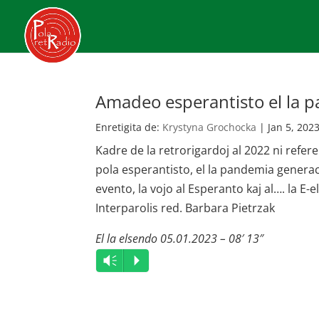
Amadeo esperantisto el la 
Enretigita de:
Krystyna Grochocka
|
Jan 5, 202
Kadre de la retrorigardoj al 2022 ni refe
pola esperantisto, el la pandemia genera
evento, la vojo al Esperanto kaj al…. la E-
Interparolis red. Barbara Pietrzak
El la elsendo 05.01.2023 – 08′ 13″
Audio
Vm
P
Player