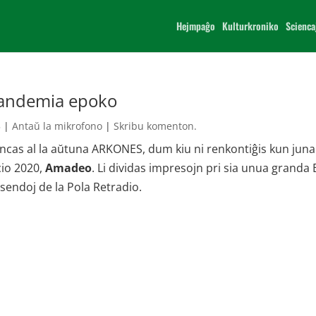
Hejmpaĝo
Kulturkroniko
Scienca
pandemia epoko
3
|
Antaŭ la mikrofono
|
Skribu komenton.
rencas al la aŭtuna ARKONES, dum kiu ni renkontiĝis kun juna
cio 2020,
Amadeo
. Li dividas impresojn pri sia unua granda 
elsendoj de la Pola Retradio.