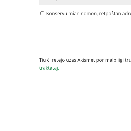
Konservu mian nomon, retpoŝtan adreson
Tiu ĉi retejo uzas Akismet por malpliigi tr
traktataj.