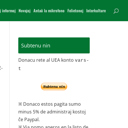
j informoj
Novajoj
Antaŭ la mikrofono
Felietonoj
Interkulture
Subtenu nin
Donacu rete al UEA konto
vars-
E-
t
※ Donaco estos pagita sumo
minus 5% de administraj kostoj
ĉe Paypal.
※ Via nomo aperos en la listo de