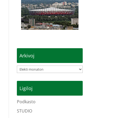
Arkivoj
Arkivoj
Ligiloj
Podkasto
STUDIO