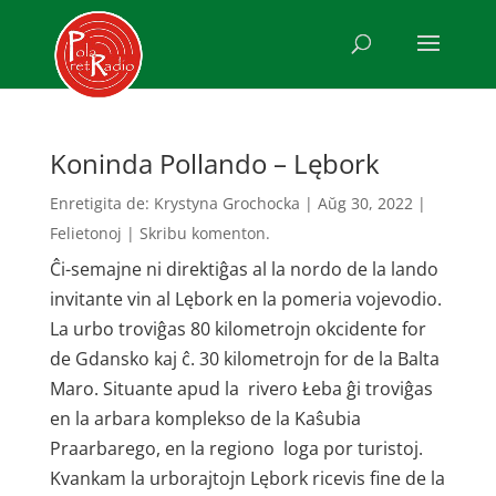
Koninda Pollando – Lębork
Enretigita de:
Krystyna Grochocka
|
Aŭg 30, 2022
|
Felietonoj
|
Skribu komenton.
Ĉi-semajne ni direktiĝas al la nordo de la lando
invitante vin al Lębork en la pomeria vojevodio.
La urbo troviĝas 80 kilometrojn okcidente for
de Gdansko kaj ĉ. 30 kilometrojn for de la Balta
Maro. Situante apud la rivero Łeba ĝi troviĝas
en la arbara komplekso de la Kaŝubia
Praarbarego, en la regiono loga por turistoj.
Kvankam la urborajtojn Lębork ricevis fine de la