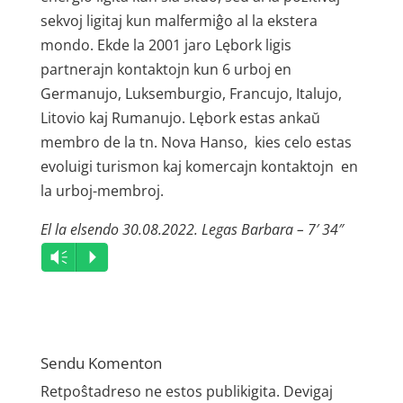
sekvoj ligitaj kun malfermiĝo al la ekstera
mondo. Ekde la 2001 jaro Lębork ligis
partnerajn kontaktojn kun 6 urboj en
Germanujo, Luksemburgio, Francujo, Italujo,
Litovio kaj Rumanujo. Lębork estas ankaŭ
membro de la tn. Nova Hanso, kies celo estas
evoluigi turismon kaj komercajn kontaktojn en
la urboj-membroj.
El la elsendo 30.08.2022. Legas Barbara – 7′ 34″
Audio
Vm
P
Player
Sendu Komenton
Retpoŝtadreso ne estos publikigita.
Devigaj