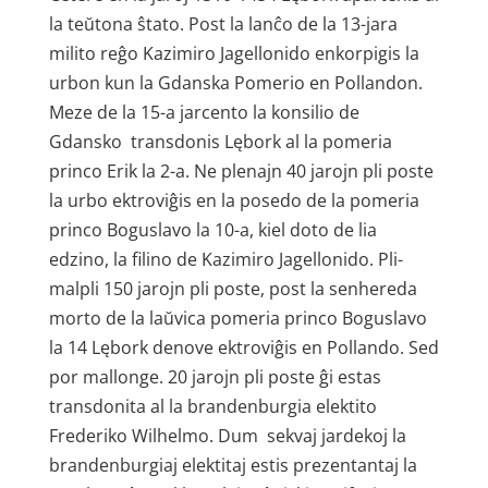
la teŭtona ŝtato. Post la lanĉo de la 13-jara
milito reĝo Kazimiro Jagellonido enkorpigis la
urbon kun la Gdanska Pomerio en Pollandon.
Meze de la 15-a jarcento la konsilio de
Gdansko transdonis Lębork al la pomeria
princo Erik la 2-a. Ne plenajn 40 jarojn pli poste
la urbo ektroviĝis en la posedo de la pomeria
princo Boguslavo la 10-a, kiel doto de lia
edzino, la filino de Kazimiro Jagellonido. Pli-
malpli 150 jarojn pli poste, post la senhereda
morto de la laŭvica pomeria princo Boguslavo
la 14 Lębork denove ektroviĝis en Pollando. Sed
por mallonge. 20 jarojn pli poste ĝi estas
transdonita al la brandenburgia elektito
Frederiko Wilhelmo. Dum sekvaj jardekoj la
brandenburgiaj elektitaj estis prezentantaj la