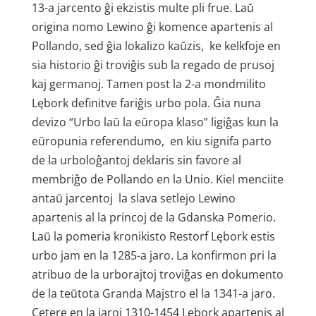
13-a jarcento ĝi ekzistis multe pli frue. Laŭ
origina nomo Lewino ĝi komence apartenis al
Pollando, sed ĝia lokalizo kaŭzis, ke kelkfoje en
sia historio ĝi troviĝis sub la regado de prusoj
kaj germanoj. Tamen post la 2-a mondmilito
Lębork definitve fariĝis urbo pola. Ĝia nuna
devizo “Urbo laŭ la eŭropa klaso” ligiĝas kun la
eŭropunia referendumo, en kiu signifa parto
de la urboloĝantoj deklaris sin favore al
membriĝo de Pollando en la Unio. Kiel menciite
antaŭ jarcentoj la slava setlejo Lewino
apartenis al la princoj de la Gdanska Pomerio.
Laŭ la pomeria kronikisto Restorf Lębork estis
urbo jam en la 1285-a jaro. La konfirmon pri la
atribuo de la urborajtoj troviĝas en dokumento
de la teŭtota Granda Majstro el la 1341-a jaro.
Cetere en la jaroj 1310-1454 Lębork apartenis al