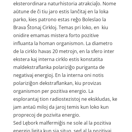
eksterordinara naturhistoria atrakciaĵo. Nome
aŭtune de ĉi tiu jaro estis lanĉitaj en la loka
parko, kies patrono estas reĝo Boleslao la
Brava Ŝtonaj Cirkloj. Temas pri loko, en kiu
onidire emamas mistera forto pozitive
influanta la homan organismon. La diametro
de la cirklo havas 20 metrojn, en la sfero inter
ekstera kaj interna cirklo estis konstatita
maldekstraflanka polariziĝo puriganta de
negativaj energioj. En la interna oni notis
polariziĝon dekstraflankan, kiu provizas
organismon per pozitiva energio. La
esplorantaj tion radiostezistoj ne ekskludas, ke
jam antaŭ miloj da jaroj temis kun loko kun
proprecoj de pozivita energio.
Sed Lębork malfermiĝis ne sole al la pozitiva
energio ligita kun sia situo, sed al la pozitivaj