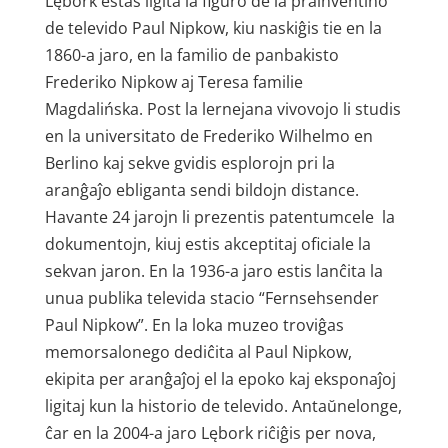
Lębork estas ligita la figuro de la prainventino
de televido Paul Nipkow, kiu naskiĝis tie en la
1860-a jaro, en la familio de panbakisto
Frederiko Nipkow aj Teresa familie
Magdalińska. Post la lernejana vivovojo li studis
en la universitato de Frederiko Wilhelmo en
Berlino kaj sekve gvidis esplorojn pri la
aranĝaĵo ebliganta sendi bildojn distance.
Havante 24 jarojn li prezentis patentumcele la
dokumentojn, kiuj estis akceptitaj oficiale la
sekvan jaron. En la 1936-a jaro estis lanĉita la
unua publika televida stacio “Fernsehsender
Paul Nipkow”. En la loka muzeo troviĝas
memorsalonego dediĉita al Paul Nipkow,
ekipita per aranĝaĵoj el la epoko kaj eksponaĵoj
ligitaj kun la historio de televido. Antaŭnelonge,
ĉar en la 2004-a jaro Lębork riĉiĝis per nova,