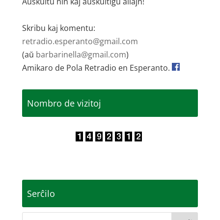
Aŭskultu nin kaj aŭskultigu aliajn!
Skribu kaj komentu:
retradio.esperanto@gmail.com
(aŭ
barbarinella@gmail.com
)
Amikaro de Pola Retradio en Esperanto.
Nombro de vizitoj
Serĉilo