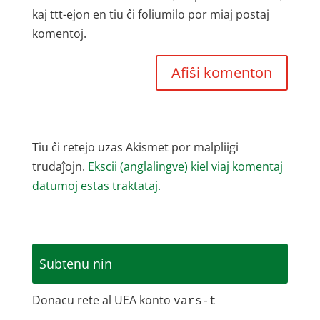
kaj ttt-ejon en tiu ĉi foliumilo por miaj postaj
komentoj.
Tiu ĉi retejo uzas Akismet por malpliigi
trudaĵojn.
Ekscii (anglalingve) kiel viaj komentaj
datumoj estas traktataj.
Subtenu nin
Donacu rete al UEA konto
vars-t