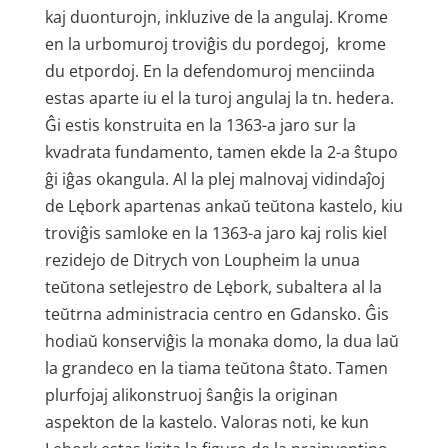
kaj duonturojn, inkluzive de la angulaj. Krome
en la urbomuroj troviĝis du pordegoj, krome
du etpordoj. En la defendomuroj menciinda
estas aparte iu el la turoj angulaj la tn. hedera.
Ĝi estis konstruita en la 1363-a jaro sur la
kvadrata fundamento, tamen ekde la 2-a ŝtupo
ĝi iĝas okangula. Al la plej malnovaj vidindaĵoj
de Lębork apartenas ankaŭ teŭtona kastelo, kiu
troviĝis samloke en la 1363-a jaro kaj rolis kiel
rezidejo de Ditrych von Loupheim la unua
teŭtona setlejestro de Lębork, subaltera al la
teŭtrna administracia centro en Gdansko. Ĝis
hodiaŭ konserviĝis la monaka domo, la dua laŭ
la grandeco en la tiama teŭtona ŝtato. Tamen
plurfojaj alikonstruoj ŝanĝis la originan
aspekton de la kastelo. Valoras noti, ke kun