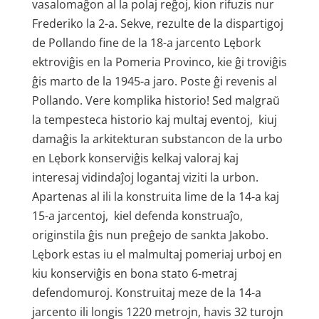
vasalomaĝon al la polaj reĝoj, kion rifuzis nur
Frederiko la 2-a. Sekve, rezulte de la dispartigoj
de Pollando fine de la 18-a jarcento Lębork
ektroviĝis en la Pomeria Provinco, kie ĝi troviĝis
ĝis marto de la 1945-a jaro. Poste ĝi revenis al
Pollando. Vere komplika historio! Sed malgraŭ
la tempesteca historio kaj multaj eventoj, kiuj
damaĝis la arkitekturan substancon de la urbo
en Lębork konserviĝis kelkaj valoraj kaj
interesaj vidindaĵoj logantaj viziti la urbon.
Apartenas al ili la konstruita lime de la 14-a kaj
15-a jarcentoj, kiel defenda konstruaĵo,
originstila ĝis nun preĝejo de sankta Jakobo.
Lębork estas iu el malmultaj pomeriaj urboj en
kiu konserviĝis en bona stato 6-metraj
defendomuroj. Konstruitaj meze de la 14-a
jarcento ili longis 1220 metrojn, havis 32 turojn