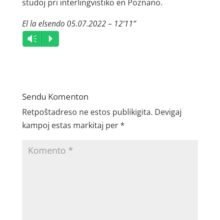
studoj pri interlingvistiko en Poznano.
El la elsendo 05.07.2022 – 12’11”
Audio
Vm
P
Player
Sendu Komenton
Retpoŝtadreso ne estos publikigita.
Devigaj
kampoj estas markitaj per
*