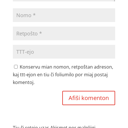
Konservu mian nomon, retpoŝtan adreson,
kaj ttt-ejon en tiu ĉi foliumilo por miaj postaj
komentoj.
Tiu ĉi retejo uzas Akismet por malpliigi