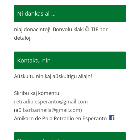
Ni dankas al …
niaj donacintoj! Bonvolu klaki
ĈI TIE
por
detaloj.
Kontaktu nin
Aŭskultu nin kaj aŭskultigu aliajn!
Skribu kaj komentu:
retradio.esperanto@gmail.com
(aŭ
barbarinella@gmail.com
)
Amikaro de Pola Retradio en Esperanto.