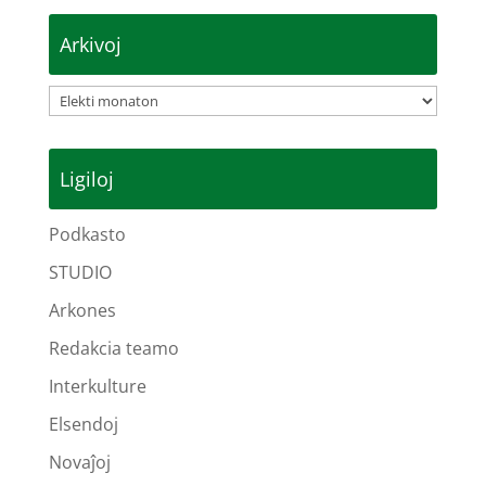
Arkivoj
Arkivoj
Ligiloj
Podkasto
STUDIO
Arkones
Redakcia teamo
Interkulture
Elsendoj
Novaĵoj