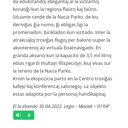
da edukstandoj ebligantaj al la vizitantoj
konatiĝi kun la regiona flaŭro kaj faŭno.
Situante rande de la Nacia Parko, de kiu
deriviĝas ĝia nomo, ĝi ebligas ligi la
promenadon, bicikladon kun vizitado. Inter la
atrakciaĵoj troviĝas flugoj per balono super la
akvoterenoj aŭ virtuala boatnavigado. En
granda akvario kun la kapacito de 3,5 mil litroj
eblas rigardi multajn fiŝspeciojn, kiuj vivas sur
la tereno de la Nacia Parko.
Krom la ekspozicia parto en la Centro troviĝas
kafejo kaj konferencaj salonegoj. La objekto
estas adaptita por la personoj handikapitaj.
El la elsendo 30.04.2022. Legis – Maciek – 01’04”
Audio
Vm
P
Player