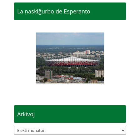
La naskiĝurbo de Esperanto
Arkivoj
Arkivoj