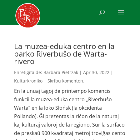
La muzea-eduka centro en la
parko Riverbuŝo de Warta-
rivero
Enretigita de:
Barbara Pietrzak
|
Apr 30, 2022
|
Kulturkroniko
|
Skribu komenton.
En la unuaj tagoj de printempo komencis
funkcii la muzea-eduka centro „Riverbuŝo
Warta” en la loko Słońsk (la okcidenta
Pollando). Ĝi prezentas la riĉon de la naturaj
kaj kulturaj valoroj de la regiono. Sur la surfaco
de preskaŭ 900 kvadrataj metroj troviĝas cento