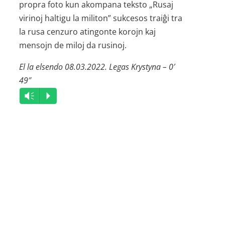
propra foto kun akompana teksto „Rusaj
virinoj haltigu la militon” sukcesos traiĝi tra
la rusa cenzuro atingonte korojn kaj
mensojn de miloj da rusinoj.
El la elsendo 08.03.2022. Legas Krystyna – 0′
49″
Audio
Vm
P
Player