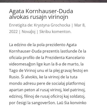
Agata Kornhauser-Duda
alvokas rusajn virinojn
Enretigita de:
Krystyna Grochocka
|
Mar 8,
2022
|
Novaĵoj
|
Skribu komenton.
La edzino de la pola prezidento Agata
Kornhauser-Duda prezentis lastlunde ĉe la
oficiala profilo de la Prezidenta Kancelario
videomesaĝon lige kun la 8-a de marto, la
Tago de Virinoj unu el la plej gravaj festoj en
Rusio. Ŝi alvokis, ke la virinoj de la tuta
mondo adresu pere de socialaj platformoj
apartan peton al rusaj virinoj, kiel patrinoj,
edzinoj, filinoj de rusaj oficiroj kaj soldatoj,
por ĉesigi la sangoverŝon. Laŭ ŝia konvinko