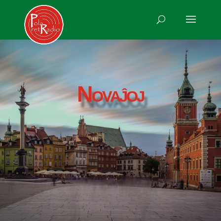
Novaĵoj