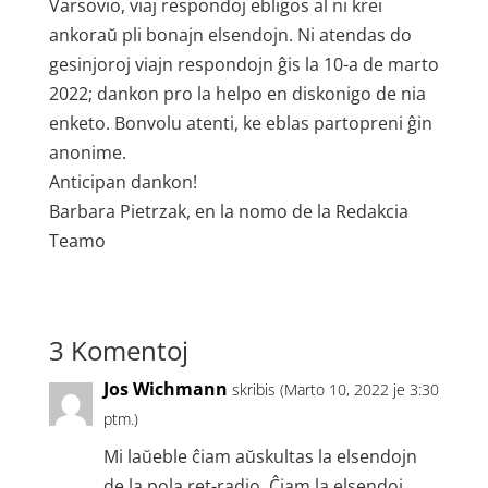
Varsovio, viaj respondoj ebligos al ni krei
ankoraŭ pli bonajn elsendojn. Ni atendas do
gesinjoroj viajn respondojn ĝis la 10-a de marto
2022; dankon pro la helpo en diskonigo de nia
enketo. Bonvolu atenti, ke eblas partopreni ĝin
anonime.
Anticipan dankon!
Barbara Pietrzak, en la nomo de la Redakcia
Teamo
3 Komentoj
Jos Wichmann
skribis (Marto 10, 2022 je 3:30
ptm.)
Mi laŭeble ĉiam aŭskultas la elsendojn
de la pola ret-radio. Ĉiam la elsendoj