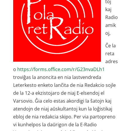
toj
kaj
Radio
amik
oj,
Ĉe la
reta
adres
o
https://forms.office.com/r/G23nvaDLh1
troviĝas la anoncita en nia lastvendreda
Leterkesto enketo lanĉita de nia Redakcio sojle
de la 12-a ekzistojaro de niaj E-elsendoj el
Varsovio. Ĝia celo estas akordigi la ŝatojn kaj
atendojn de niaj aŭskultantoj kun la loĝistikaj
ebloj de nia redakcia skipo. Per via partopreno
vi kunhelpos la daŭrigon de la E-Radio