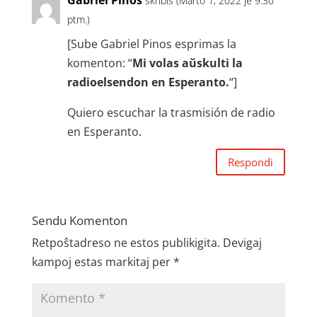
Gabriel Pinos
skribis (Marto 1, 2022 je 9:30
ptm.)
[Sube Gabriel Pinos esprimas la
komenton: “
Mi volas aŭskulti la
radioelsendon en Esperanto.
“]
Quiero escuchar la trasmisión de radio
en Esperanto.
Respondi
Sendu Komenton
Retpoŝtadreso ne estos publikigita.
Devigaj
kampoj estas markitaj per
*