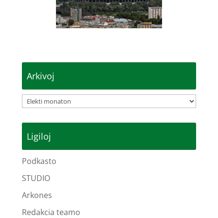
Arkivoj
Arkivoj
Ligiloj
Podkasto
STUDIO
Arkones
Redakcia teamo