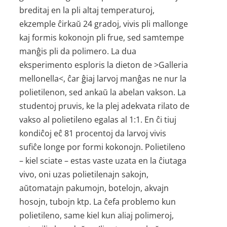
breditaj en la pli altaj temperaturoj,
ekzemple ĉirkaŭ 24 gradoj, vivis pli mallonge
kaj formis kokonojn pli frue, sed samtempe
manĝis pli da polimero. La dua
eksperimento esploris la dieton de >Galleria
mellonella<, ĉar ĝiaj larvoj manĝas ne nur la
polietilenon, sed ankaŭ la abelan vakson. La
studentoj pruvis, ke la plej adekvata rilato de
vakso al polietileno egalas al 1:1. En ĉi tiuj
kondiĉoj eĉ 81 procentoj da larvoj vivis
sufiĉe longe por formi kokonojn. Polietileno
– kiel sciate – estas vaste uzata en la ĉiutaga
vivo, oni uzas polietilenajn sakojn,
aŭtomatajn pakumojn, botelojn, akvajn
hosojn, tubojn ktp. La ĉefa problemo kun
polietileno, same kiel kun aliaj polimeroj,