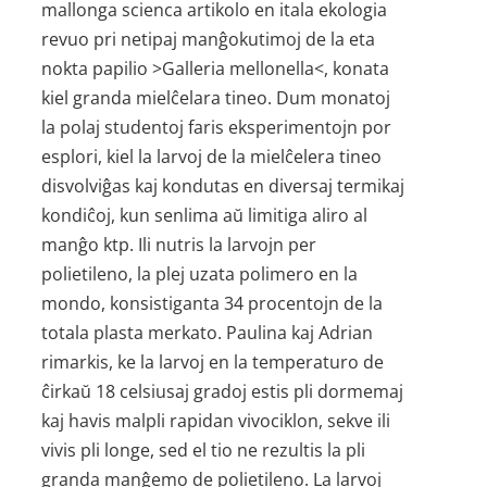
mallonga scienca artikolo en itala ekologia
revuo pri netipaj manĝokutimoj de la eta
nokta papilio >Galleria mellonella<, konata
kiel granda mielĉelara tineo. Dum monatoj
la polaj studentoj faris eksperimentojn por
esplori, kiel la larvoj de la mielĉelera tineo
disvolviĝas kaj kondutas en diversaj termikaj
kondiĉoj, kun senlima aŭ limitiga aliro al
manĝo ktp. Ili nutris la larvojn per
polietileno, la plej uzata polimero en la
mondo, konsistiganta 34 procentojn de la
totala plasta merkato. Paulina kaj Adrian
rimarkis, ke la larvoj en la temperaturo de
ĉirkaŭ 18 celsiusaj gradoj estis pli dormemaj
kaj havis malpli rapidan vivociklon, sekve ili
vivis pli longe, sed el tio ne rezultis la pli
granda manĝemo de polietileno. La larvoj