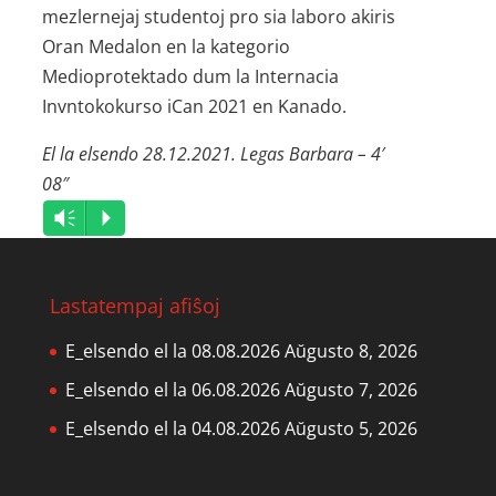
mezlernejaj studentoj pro sia laboro akiris
Oran Medalon en la kategorio
Medioprotektado dum la Internacia
Invntokokurso iCan 2021 en Kanado.
El la elsendo 28.12.2021. Legas Barbara – 4′
08″
Audio
Vm
P
Player
Lastatempaj afiŝoj
E_elsendo el la 08.08.2026
Aŭgusto 8, 2026
E_elsendo el la 06.08.2026
Aŭgusto 7, 2026
E_elsendo el la 04.08.2026
Aŭgusto 5, 2026