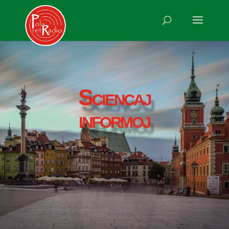
Sciencaj
informoj