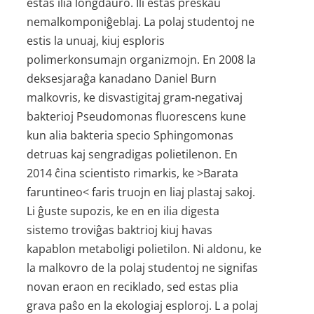
estas ilia longdaŭro. Ili estas preskaŭ
nemalkomponiĝeblaj. La polaj studentoj ne
estis la unuaj, kiuj esploris
polimerkonsumajn organizmojn. En 2008 la
deksesjaraĝa kanadano Daniel Burn
malkovris, ke disvastigitaj gram-negativaj
bakterioj Pseudomonas fluorescens kune
kun alia bakteria specio Sphingomonas
detruas kaj sengradigas polietilenon. En
2014 ĉina scientisto rimarkis, ke >Barata
faruntineo< faris truojn en liaj plastaj sakoj.
Li ĝuste supozis, ke en en ilia digesta
sistemo troviĝas baktrioj kiuj havas
kapablon metaboligi polietilon. Ni aldonu, ke
la malkovro de la polaj studentoj ne signifas
novan eraon en reciklado, sed estas plia
grava paŝo en la ekologiaj esploroj. L a polaj