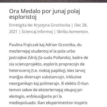
Ora Medalo por junaj polaj
esploristoj
Enretigita de:
Krystyna Grochocka
|
Dec 28,
2021
|
Sciencaj informoj
|
Skribu komenton.
Paulina Frątczak kaj Adrian Grzontka, du
mezlernejaj studentoj el la pola urbo
Jastrzębie Zdrój (la suda Pollando), kadre de
sia sciencprojekto, esploris proprecojn de
heteroceroj (t.e. noktaj papilioj), kies larvoj
manĝas diversajn substancojn, inkluzive
neorganikajn kaj polimerajn. Ili elektis ĉi-tiun
temon sekve de eksterlernejaj okupoj pri
ekologio, enfokusiĝante pri la
mediopoluado. Ilian eksperimenton inspiris