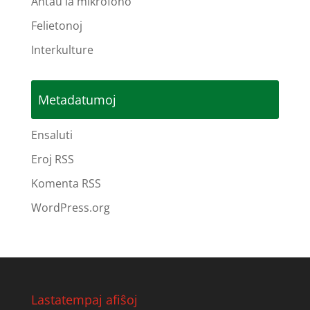
Antaŭ la mikrofono
Felietonoj
Interkulture
Metadatumoj
Ensaluti
Eroj RSS
Komenta RSS
WordPress.org
Lastatempaj afiŝoj