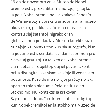
19-an de novembro en la Muzeo de Nobel-
premio estis prezentitaj memoraĵoj ligitaj kun
la pola Nobel-premiitino. La krakova Fondaĵo
de Wisława Szymborska transdonis al la muzeo
okulvitrojn, per kiuj la aŭtorino maskis sin
kontraŭ siaj ŝatantoj, nigrakoloran
globkrajonon per kiu la aŭtorino korektis siajn
tajpaĵojn kaj poŝtkarton kun ŝia aŭtografo, kiun
la poetino estis sendata kiel dankesprimon pro
ricevataj gratuloj. La Muzeo de Nobel-premio
ĉiam petas pri objektoj, kiuj iel povas rakonti
pri la distingitoj, kvankam kelkfoje ili venas jam
postmorte. Kaze de memoraĵoj pri Szymbrska
apartan rolon plenumis Pola Instituto en
Stokholmo, kiu kontaktis la krakovan
Szymborska-fondaĵon. Inter la objektoj ligitaj
kun Nobel-premiitoj en la stokholma Muzeo de