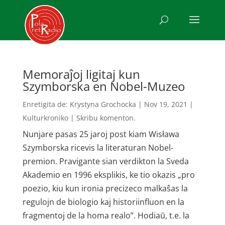
Memoraĵoj ligitaj kun
Szymborska en Nobel-Muzeo
Enretigita de:
Krystyna Grochocka
|
Nov 19, 2021
|
Kulturkroniko
|
Skribu komenton.
Nunjare pasas 25 jaroj post kiam Wisława
Szymborska ricevis la literaturan Nobel-
premion. Pravigante sian verdikton la Sveda
Akademio en 1996 eksplikis, ke tio okazis „pro
poezio, kiu kun ironia precizeco malkaŝas la
regulojn de biologio kaj historiinfluon en la
fragmentoj de la homa realo”. Hodiaŭ, t.e. la