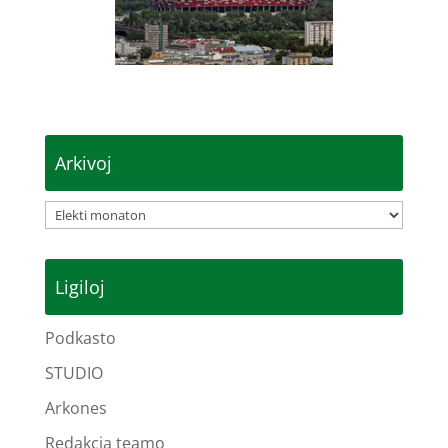
Arkivoj
Arkivoj
Ligiloj
Podkasto
STUDIO
Arkones
Redakcia teamo