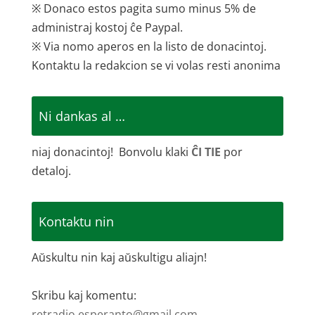
※ Donaco estos pagita sumo minus 5% de
administraj kostoj ĉe Paypal.
※ Via nomo aperos en la listo de donacintoj.
Kontaktu la redakcion se vi volas resti anonima
Ni dankas al …
niaj donacintoj! Bonvolu klaki
ĈI TIE
por
detaloj.
Kontaktu nin
Aŭskultu nin kaj aŭskultigu aliajn!
Skribu kaj komentu:
retradio.esperanto@gmail.com