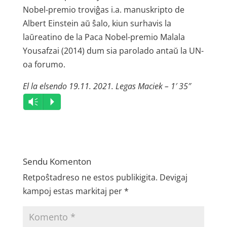
Nobel-premio troviĝas i.a. manuskripto de
Albert Einstein aŭ ŝalo, kiun surhavis la
laŭreatino de la Paca Nobel-premio Malala
Yousafzai (2014) dum sia parolado antaŭ la UN-
oa forumo.
El la elsendo 19.11. 2021. Legas Maciek – 1′ 35″
Audio
Vm
P
Player
Sendu Komenton
Retpoŝtadreso ne estos publikigita.
Devigaj
kampoj estas markitaj per
*