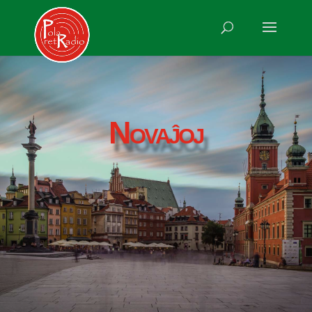
Novaĵoj