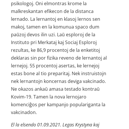
psikologoj. Oni elmontras krome la
malkreskantan efikecon de la distanca
lernado. La lernantoj en klasoj lernos sen
makoj, tamen en la komunua spaco dum
paŭzoj devos ilin uzi. Laŭ esploroj de la
Instituto pri Merkataj kaj Sociaj Esploroj
rezultas, ke 86,9 procentoj de la enketitoj
deklaras sin por fizika reveno de lernantoj al
lernejoj. 55 procentoj asertas, ke lernejoj
estas bone al tio preparitaj. Nek instruistojn
nek lernantojn koncernas deviga vakcinado.
Ne okazos ankaŭ amasa testado kontraŭ
Kovim-19. Tamen la nova lernojaro
komenciĝos per kampanjo populariganta la
vakcinadon.
El la elsendo 01.09.2021. Legas Krystyna kaj