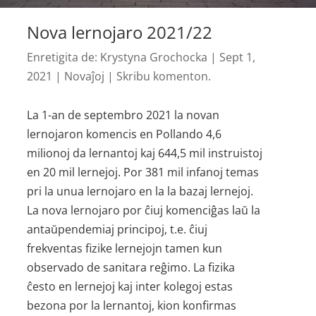
Nova lernojaro 2021/22
Enretigita de:
Krystyna Grochocka
|
Sept 1,
2021
|
Novaĵoj
|
Skribu komenton.
La 1-an de septembro 2021 la novan
lernojaron komencis en Pollando 4,6
milionoj da lernantoj kaj 644,5 mil instruistoj
en 20 mil lernejoj. Por 381 mil infanoj temas
pri la unua lernojaro en la la bazaj lernejoj.
La nova lernojaro por ĉiuj komenciĝas laŭ la
antaŭpendemiaj principoj, t.e. ĉiuj
frekventas fizike lernejojn tamen kun
observado de sanitara reĝimo. La fizika
ĉesto en lernejoj kaj inter kolegoj estas
bezona por la lernantoj, kion konfirmas