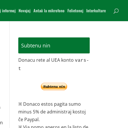
j informoj
Novajoj
Antaŭ la mikrofono
Felietonoj
Interkulture
Subtenu nin
Donacu rete al UEA konto
vars-
t
※ Donaco estos pagita sumo
a
minus 5% de administraj kostoj
ĉe Paypal.
in
※ Via nomo aperos en la listo de