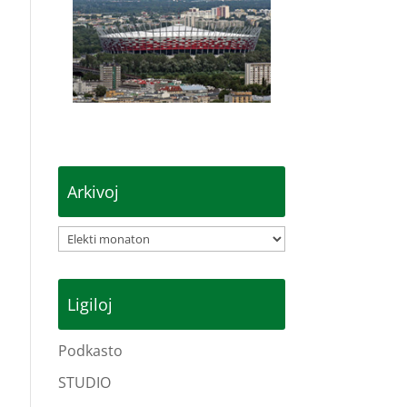
Arkivoj
Arkivoj
Ligiloj
Podkasto
STUDIO