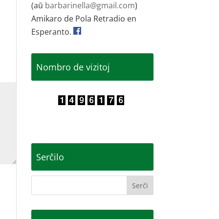
(aŭ
barbarinella@gmail.com
)
Amikaro de Pola Retradio en
Esperanto.
Nombro de vizitoj
Serĉilo