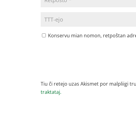
Konservu mian nomon, retpoŝtan adreson
Tiu ĉi retejo uzas Akismet por malpliigi tr
traktataj.