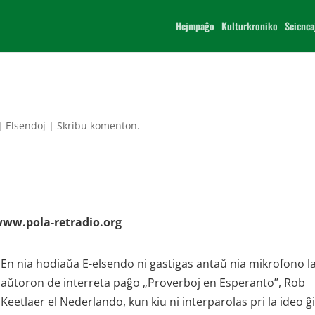
Hejmpaĝo
Kulturkroniko
Scienca
|
Elsendoj
|
Skribu komenton.
 www.pola-retradio.org
En nia hodiaŭa E-elsendo ni gastigas antaŭ nia mikrofono l
aŭtoron de interreta paĝo „Proverboj en Esperanto”, Rob
Keetlaer el Nederlando, kun kiu ni interparolas pri la ideo ĝ