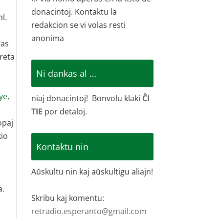
donacintoj. Kontaktu la
l.
redakcion se vi volas resti
anonima
tas
 reta
j
Ni dankas al …
Yye
,
niaj donacintoj! Bonvolu klaki
ĈI
TIE
por detaloj.
opaj
kio
Kontaktu nin
Aŭskultu nin kaj aŭskultigu aliajn!
a.
Skribu kaj komentu:
retradio.esperanto@gmail.com