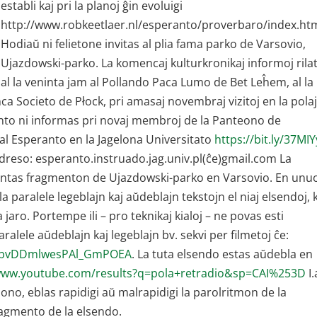
establi kaj pri la planoj ĝin evoluigi
http://www.robkeetlaer.nl/esperanto/proverbaro/index.htm
Hodiaŭ ni felietone invitas al plia fama parko de Varsovio,
Ujazdowski-parko. La komencaj kulturkronikaj informoj rila
al la veninta jam al Pollando Paca Lumo de Bet Leĥem, al la
ca Societo de Płock, pri amasaj novembraj vizitoj en la pola
nto ni informas pri novaj membroj de la Panteono de
aj al Esperanto en la Jagelona Universitato
https://bit.ly/37MI
 adreso: esperanto.instruado.jag.univ.pl(ĉe)gmail.com La
ntas fragmenton de Ujazdowski-parko en Varsovio. En unu
a paralele legeblajn kaj aŭdeblajn tekstojn el niaj elsendoj, 
jaro. Portempe ili – pro teknikaj kialoj – ne povas esti
paralele aŭdeblajn kaj legeblajn bv. sekvi per filmetoj ĉe:
JkbvDDmlwesPAl_GmPOEA
. La tuta elsendo estas aŭdebla en
/www.youtube.com/results?q=pola+retradio&sp=CAI%253D
I.
ono, eblas rapidigi aŭ malrapidigi la parolritmon de la
ragmento de la elsendo.