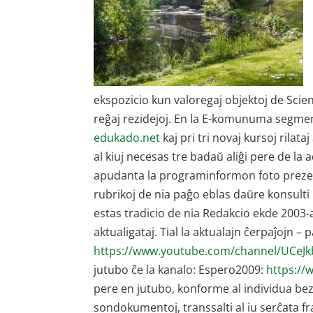
ekspozicio kun valoregaj objektoj de Scien
reĝaj rezidejoj. En la E-komunuma segme
edukado.net
kaj pri tri novaj kursoj rilat
al kiuj necesas tre badaŭ aliĝi pere de la
apudanta la programinformon foto preze
rubrikoj de nia paĝo eblas daŭre konsulti l
estas tradicio de nia Redakcio ekde 2003-a 
aktualigataj. Tial la aktualajn ĉerpaĵojn – 
https://www.youtube.com/channel/UCe
jutubo ĉe la kanalo: Espero2009:
https:/
pere en jutubo, konforme al individua bez
sondokumentoj, transsalti al iu serĉata f