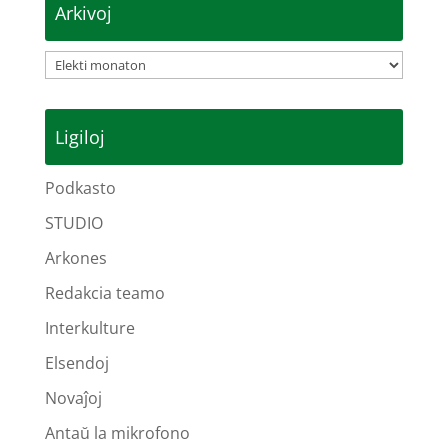
Arkivoj
Arkivoj
Ligiloj
Podkasto
STUDIO
Arkones
Redakcia teamo
Interkulture
Elsendoj
Novaĵoj
Antaŭ la mikrofono