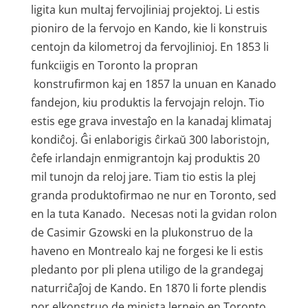
ligita kun multaj fervojliniaj projektoj. Li estis
pioniro de la fervojo en Kando, kie li konstruis
centojn da kilometroj da fervojlinioj. En 1853 li
funkciigis en Toronto la propran
konstrufirmon kaj en 1857 la unuan en Kanado
fandejon, kiu produktis la fervojajn relojn. Tio
estis ege grava investaĵo en la kanadaj klimataj
kondiĉoj. Ĝi enlaborigis ĉirkaŭ 300 laboristojn,
ĉefe irlandajn enmigrantojn kaj produktis 20
mil tunojn da reloj jare. Tiam tio estis la plej
granda produktofirmao ne nur en Toronto, sed
en la tuta Kanado. Necesas noti la gvidan rolon
de Casimir Gzowski en la plukonstruo de la
haveno en Montrealo kaj ne forgesi ke li estis
pledanto por pli plena utiligo de la grandegaj
naturriĉaĵoj de Kando. En 1870 li forte plendis
por elkonstruo de minista lernejo en Toronto.