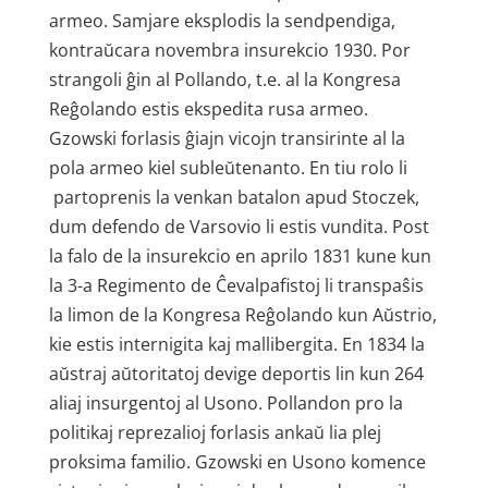
armeo. Samjare eksplodis la sendpendiga,
kontraŭcara novembra insurekcio 1930. Por
strangoli ĝin al Pollando, t.e. al la Kongresa
Reĝolando estis ekspedita rusa armeo.
Gzowski forlasis ĝiajn vicojn transirinte al la
pola armeo kiel subleŭtenanto. En tiu rolo li
partoprenis la venkan batalon apud Stoczek,
dum defendo de Varsovio li estis vundita. Post
la falo de la insurekcio en aprilo 1831 kune kun
la 3-a Regimento de Ĉevalpafistoj li transpaŝis
la limon de la Kongresa Reĝolando kun Aŭstrio,
kie estis internigita kaj mallibergita. En 1834 la
aŭstraj aŭtoritatoj devige deportis lin kun 264
aliaj insurgentoj al Usono. Pollandon pro la
politikaj reprezalioj forlasis ankaŭ lia plej
proksima familio. Gzowski en Usono komence