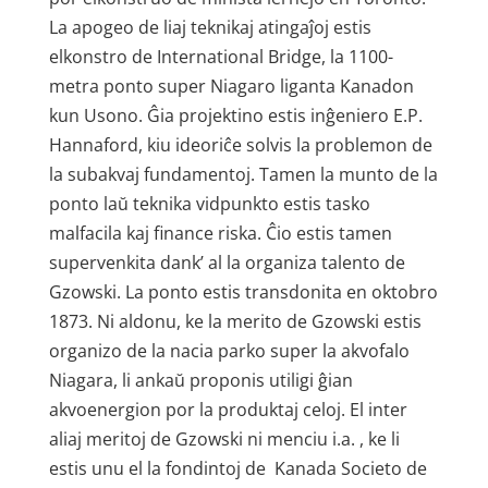
La apogeo de liaj teknikaj atingaĵoj estis
elkonstro de International Bridge, la 1100-
metra ponto super Niagaro liganta Kanadon
kun Usono. Ĝia projektino estis inĝeniero E.P.
Hannaford, kiu ideoriĉe solvis la problemon de
la subakvaj fundamentoj. Tamen la munto de la
ponto laŭ teknika vidpunkto estis tasko
malfacila kaj finance riska. Ĉio estis tamen
supervenkita dank’ al la organiza talento de
Gzowski. La ponto estis transdonita en oktobro
1873. Ni aldonu, ke la merito de Gzowski estis
organizo de la nacia parko super la akvofalo
Niagara, li ankaŭ proponis utiligi ĝian
akvoenergion por la produktaj celoj. El inter
aliaj meritoj de Gzowski ni menciu i.a. , ke li
estis unu el la fondintoj de Kanada Societo de