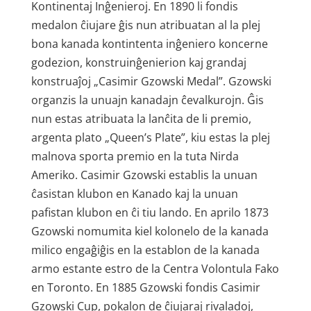
Kontinentaj Inĝenieroj. En 1890 li fondis
medalon ĉiujare ĝis nun atribuatan al la plej
bona kanada kontintenta inĝeniero koncerne
godezion, konstruinĝenierion kaj grandaj
konstruaĵoj „Casimir Gzowski Medal”. Gzowski
organzis la unuajn kanadajn ĉevalkurojn. Ĝis
nun estas atribuata la lanĉita de li premio,
argenta plato „Queen’s Plate”, kiu estas la plej
malnova sporta premio en la tuta Nirda
Ameriko. Casimir Gzowski establis la unuan
ĉasistan klubon en Kanado kaj la unuan
pafistan klubon en ĉi tiu lando. En aprilo 1873
Gzowski nomumita kiel kolonelo de la kanada
milico engaĝiĝis en la establon de la kanada
armo estante estro de la Centra Volontula Fako
en Toronto. En 1885 Gzowski fondis Casimir
Gzowski Cup, pokalon de ĉiujaraj rivaladoj,