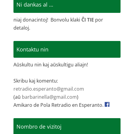
Ni dankas al …
niaj donacintoj! Bonvolu klaki
ĈI TIE
por
detaloj.
Kontaktu nin
Aŭskultu nin kaj aŭskultigu aliajn!
Skribu kaj komentu:
retradio.esperanto@gmail.com
(aŭ
barbarinella@gmail.com
)
Amikaro de Pola Retradio en Esperanto.
Nombro de vizitoj