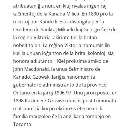
atribuatan ĝis nun, en kiuj rivalas inĝeniraj
taĉmentoj de la Kanada Milico. En 1890 pro la
meritoj por Kando li estis distingita per la
Oredeno de Sanktaj Mikaelo kaj Georgo fare de
la reĝino Viktoria, akirinte tiel la britan
nobeltitolon. La reĝino Viktoria nomumis lin
kiel la unuan loĝanton de la britaj kolonioj sia
honora adiutanto. Kiel proksima amiko de
John Macdonald, la unua ĉefministro de
Kanado, Gzowski fariĝis nenomumita
gubernatoro administranto de la provinco
Ontario en la jaroj 1896-97. Unu jaron poste, en
1898 Kazimierz Gzowski mortis post trimonata
malsano. Lia korpo ekripozis eterne en la
familia mauzoleo ĉe la anglikana tombejo en
Toronto.