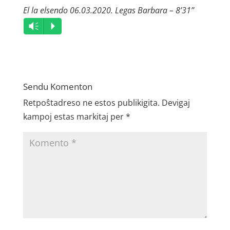
El la elsendo 06.03.2020. Legas Barbara – 8’31”
Audio
Vm
P
Player
Sendu Komenton
Retpoŝtadreso ne estos publikigita.
Devigaj
kampoj estas markitaj per
*