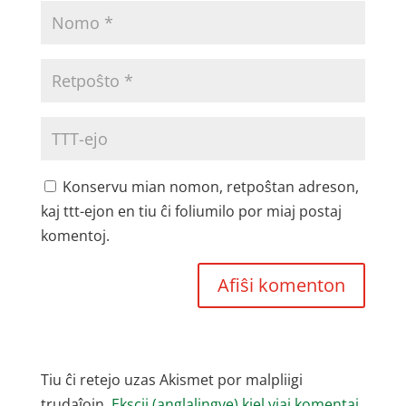
Konservu mian nomon, retpoŝtan adreson,
kaj ttt-ejon en tiu ĉi foliumilo por miaj postaj
komentoj.
Tiu ĉi retejo uzas Akismet por malpliigi
trudaĵojn.
Ekscii (anglalingve) kiel viaj komentaj