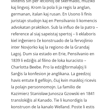
vivtenis sin per lecionoj de skermado, muziko
kaj lingvoj. Krom la pola li ja regis la anglan,
germanan, italan kaj rusan. En Usono li finis
juristajn studojn kaj en Pensilvanio li komencis
advokatan praktikon. Sub la influo de la patro –
reference al siaj sapeistaj spertoj – li eklaboris
kiel inĝeniero ĉe konstruado de la fervojlinio
inter Novjorko kaj la regiono de la Grandaj
Lagoj. Dum sia estado en Erie, Pensilvanio en
1839 li edziĝis al filino de loka kuracisto –
Charlotta Beebe. Pro la edziĝformalaĵoj li
ŝanĝis la konfesion je anglikana. La geedzoj
havis entute 8 gefilojn, ĉiuj kvin maskloj ricevis
la polajn personnomojn. La familio de
Kazimierz Stanisław Junosza Gzowski en 1841
translokiĝis al Kanado. Tie li kunordigis la
konstruon de la kanalo Welland. Poste li estis