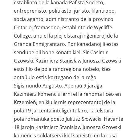
establinto de la kanada Pafista Societo,
entreprenisto, politikisto, juristo, filantropo,
socia aganto, administranto de la provinco
Ontario, framasono, establinto de Wycliffe
College, unu el la plej elstaraj inĝenieroj de la
Granda Enmigrantaro. Por kanadanoj li estas
sendube pli bone konata kiel Sir Casimir
Gzowski. Kazimierz Stanisław Junosza Gzowski
estis filo de pola randregiona nobelo, kies
antaŭulo estis kortegano de la reĝo
Sigismundo Augusto. Apenaŭ 9-jaraĝa
Kazimierz komencis lerni el la renoma liceo en
Krzemień, en kiu lernis reprezentantoj de la
pola 19-jarcenta inteligentularo, i.a. elstara
pola romantika poeto Juliusz Słowacki. Havante
18 jarojn Kazimierz Stanisław Junosza Gzowski
komencis soldatservi kiel sapeisto en la rusa