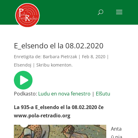
E_elsendo el la 08.02.2020
Enretigita de:
Barbara Pietrzak
|
Feb 8, 2020
|
Elsendoj
|
Skribu komenton.
Podkasto:
Ludu en nova fenestro
|
Elŝutu
La 935-a E_elsendo el la 08.02.2020 ĉe
www.pola-retradio.org
Anta
ŭ nia