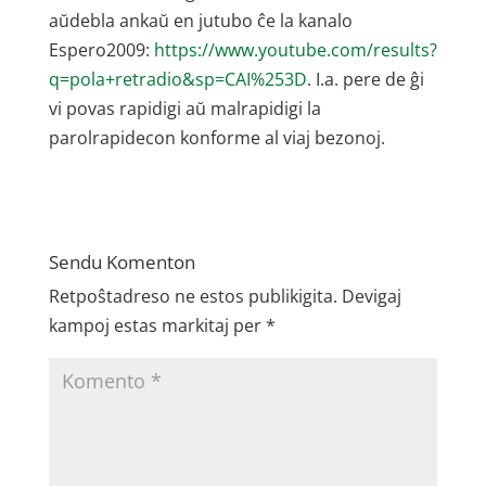
aŭdebla ankaŭ en jutubo ĉe la kanalo
Espero2009:
https://www.youtube.com/results?
q=pola+retradio&sp=CAI%253D
. I.a. pere de ĝi
vi povas rapidigi aŭ malrapidigi la
parolrapidecon konforme al viaj bezonoj.
Sendu Komenton
Retpoŝtadreso ne estos publikigita.
Devigaj
kampoj estas markitaj per
*