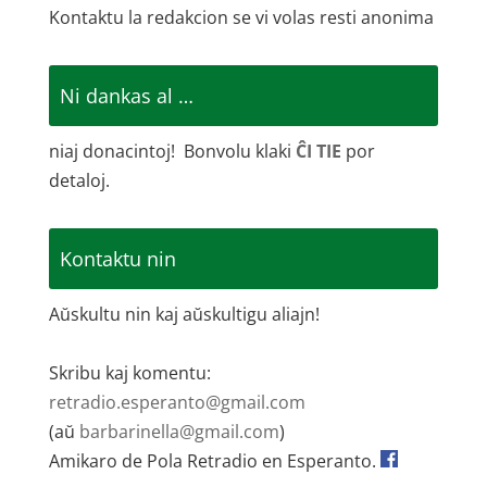
Kontaktu la redakcion se vi volas resti anonima
Ni dankas al …
niaj donacintoj! Bonvolu klaki
ĈI TIE
por
detaloj.
Kontaktu nin
Aŭskultu nin kaj aŭskultigu aliajn!
Skribu kaj komentu:
retradio.esperanto@gmail.com
(aŭ
barbarinella@gmail.com
)
Amikaro de Pola Retradio en Esperanto.