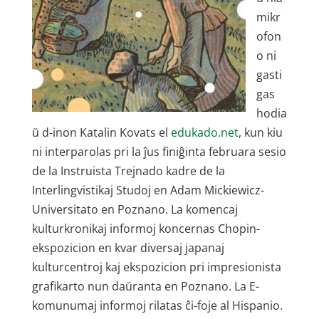
mikr
ofon
o ni
gasti
gas
hodia
ŭ d-inon Katalin Kovats el
edukado.net
, kun kiu
ni interparolas pri la ĵus finiĝinta februara sesio
de la Instruista Trejnado kadre de la
Interlingvistikaj Studoj en Adam Mickiewicz-
Universitato en Poznano. La komencaj
kulturkronikaj informoj koncernas Chopin-
ekspozicion en kvar diversaj japanaj
kulturcentroj kaj ekspozicion pri impresionista
grafikarto nun daŭranta en Poznano. La E-
komunumaj informoj rilatas ĉi-foje al Hispanio.