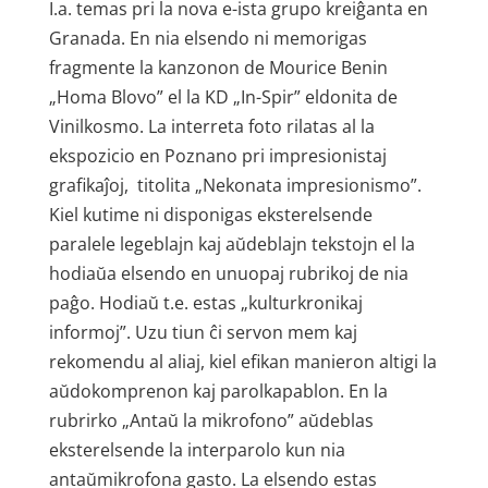
I.a. temas pri la nova e-ista grupo kreiĝanta en
Granada. En nia elsendo ni memorigas
fragmente la kanzonon de Mourice Benin
„Homa Blovo” el la KD „In-Spir” eldonita de
Vinilkosmo. La interreta foto rilatas al la
ekspozicio en Poznano pri impresionistaj
grafikaĵoj, titolita „Nekonata impresionismo”.
Kiel kutime ni disponigas eksterelsende
paralele legeblajn kaj aŭdeblajn tekstojn el la
hodiaŭa elsendo en unuopaj rubrikoj de nia
paĝo. Hodiaŭ t.e. estas „kulturkronikaj
informoj”. Uzu tiun ĉi servon mem kaj
rekomendu al aliaj, kiel efikan manieron altigi la
aŭdokomprenon kaj parolkapablon. En la
rubrirko „Antaŭ la mikrofono” aŭdeblas
eksterelsende la interparolo kun nia
antaŭmikrofona gasto. La elsendo estas