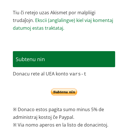
Tiu ĉi retejo uzas Akismet por malpliigi
trudaĵojn.
Ekscii (anglalingve) kiel viaj komentaj
datumoj estas traktataj.
Subtenu nin
Donacu rete al UEA konto
vars-t
※ Donaco estos pagita sumo minus 5% de
administraj kostoj ĉe Paypal.
※ Via nomo aperos en la listo de donacintoj.