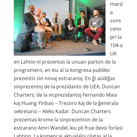
mard
a
sons
ceno
pri la
104-a
UK
en Lahtio ni prezentas la unuan parton de la
programero, en kiu al la kongresa publiko
prezentis sin novaj estraranoj. En ĝi aŭdiĝas
sinprezentoj de la prezidanto de UEA, Duncan
Charters; de la vicprezidantoj Fernando Maia
kaj Huang Yinbao – Trezoro kaj de la ĝenerala
sekretario – Aleks Kadar. Duncan Charters
prezentas krome la sinprezenton de la
estrarano Amri Wandel, kiu pli frue devis forlasi
Lahtion. La komencaj aktualaĵoj rilatas al la