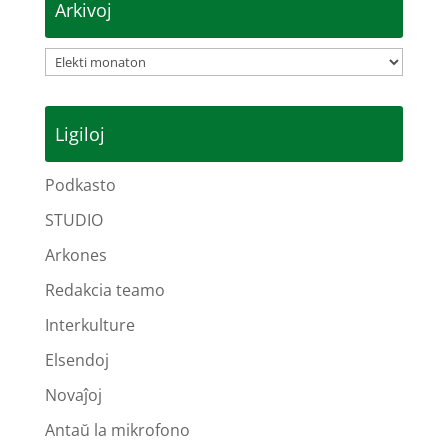
Arkivoj
Arkivoj
Ligiloj
Podkasto
STUDIO
Arkones
Redakcia teamo
Interkulture
Elsendoj
Novaĵoj
Antaŭ la mikrofono