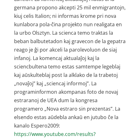
germana propono akcepti 25 mil enmigrantojn,
kiuj celis Italion; ni informas krome pri nova
kunlabora pola-ĉina projekto nun realigata en
la urbo Olsztyn. La scienca temo traktas la
beban balbutetadon kaj gravecon de la gepatra
reago je ĝi por akceli la parolevoluon de siaj
infanoj. La komencaj aktualaĵoj kaj la
sciencbultena temo estas samtempe legeblaj
kaj aŭskulteblaj post la alklako de la trabetoj
„novaĵoj” kaj „sciencaj informoj”. La
programinformon akompanas foto de novaj
estraranoj de UEA dum la kongresa
programero „Nova estraro sin prezentas”. La
elsendo estas aŭdebla ankaŭ en jutubo ĉe la
kanalo Espero2009:
https://www.youtube.com/results?