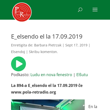
E_elsendo el la 17.09.2019
Enretigita de:
Barbara Pietrzak
|
Sept 17, 2019
|
Elsendoj
|
Skribu komenton.
Podkasto:
Ludu en nova fenestro
|
Elŝutu
La 894-a E_elsendo el la 17.09.2019 ĉe
www.pola-retradio.org
En la