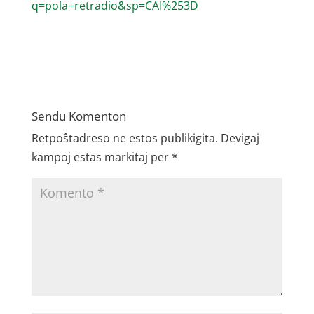
q=pola+retradio&sp=CAI%253D
Sendu Komenton
Retpoŝtadreso ne estos publikigita.
Devigaj
kampoj estas markitaj per
*