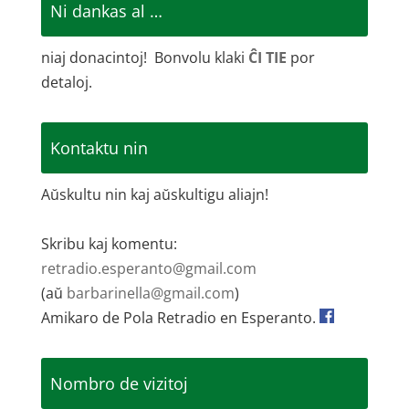
Ni dankas al …
niaj donacintoj! Bonvolu klaki
ĈI TIE
por
detaloj.
Kontaktu nin
Aŭskultu nin kaj aŭskultigu aliajn!
Skribu kaj komentu:
retradio.esperanto@gmail.com
(aŭ
barbarinella@gmail.com
)
Amikaro de Pola Retradio en Esperanto.
Nombro de vizitoj