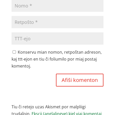
Konservu mian nomon, retpoŝtan adreson,
kaj ttt-ejon en tiu ĉi foliumilo por miaj postaj
komentoj.
Tiu ĉi retejo uzas Akismet por malpliigi
trudaĵojn.
Ekscii (anglalingve) kiel viaj komentaj