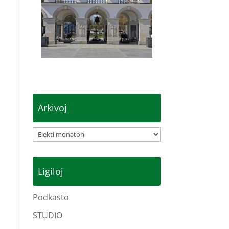
Arkivoj
Arkivoj
Ligiloj
Podkasto
STUDIO