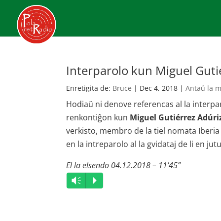
Interparolo kun Miguel Guti
Enretigita de:
Bruce
|
Dec 4, 2018
|
Antaŭ la m
Hodiaŭ ni denove referencas al la interpa
renkontiĝon kun
Miguel Gutiérrez Adúri
verkisto, membro de la tiel nomata Iberi
en la intreparolo al la gvidataj de li en j
El la elsendo 04.12.2018 – 11’45”
Audio
Vm
P
Player