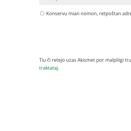
Konservu mian nomon, retpoŝtan adreson
Tiu ĉi retejo uzas Akismet por malpliigi tr
traktataj.