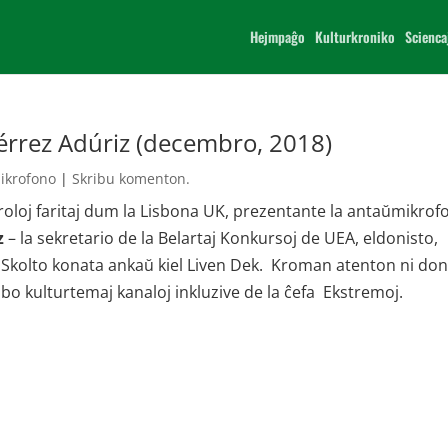
Hejmpaĝo
Kulturkroniko
Scienca
érrez Adúriz (decembro, 2018)
ikrofono
|
Skribu komenton.
roloj faritaj dum la Lisbona UK, prezentante la antaŭmikro
z
– la sekretario de la Belartaj Konkursoj de UEA, eldonisto,
a Skolto konata ankaŭ kiel Liven Dek. Kroman atenton ni do
utubo kulturtemaj kanaloj inkluzive de la ĉefa Ekstremoj.