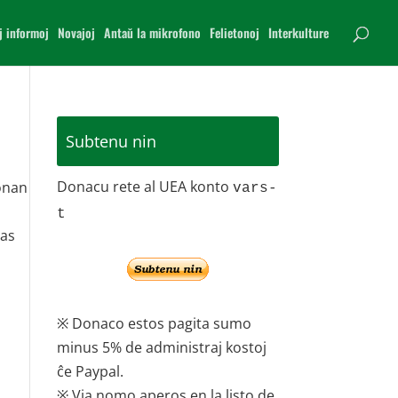
j informoj
Novajoj
Antaŭ la mikrofono
Felietonoj
Interkulture
Subtenu nin
Donacu rete al UEA konto
fonan
vars-
t
nas
※ Donaco estos pagita sumo
minus 5% de administraj kostoj
ĉe Paypal.
※ Via nomo aperos en la listo de