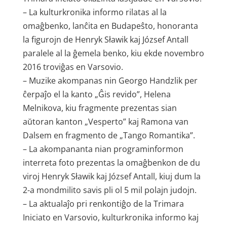
– La kulturkronika informo rilatas al la
omaĝbenko, lanĉita en Budapeŝto, honoranta
la figurojn de Henryk Sławik kaj József Antall
paralele al la ĝemela benko, kiu ekde novembro
2016 troviĝas en Varsovio.
– Muzike akompanas nin Georgo Handzlik per
ĉerpaĵo el la kanto „Ĝis revido”, Helena
Melnikova, kiu fragmente prezentas sian
aŭtoran kanton „Vesperto” kaj Ramona van
Dalsem en fragmento de „Tango Romantika”.
– La akompananta nian programinformon
interreta foto prezentas la omaĝbenkon de du
viroj Henryk Sławik kaj József Antall, kiuj dum la
2-a mondmilito savis pli ol 5 mil polajn judojn.
– La aktualaĵo pri renkontiĝo de la Trimara
Iniciato en Varsovio, kulturkronika informo kaj