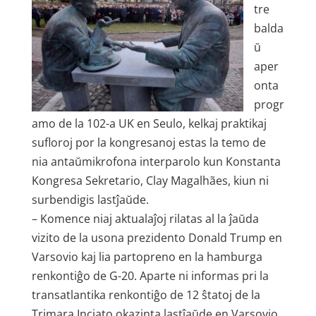
tre
balda
ŭ
aper
onta
progr
amo de la 102-a UK en Seulo, kelkaj praktikaj
sufloroj por la kongresanoj estas la temo de
nia antaŭmikrofona interparolo kun Konstanta
Kongresa Sekretario, Clay Magalhães, kiun ni
surbendigis lastĵaŭde.
– Komence niaj aktualaĵoj rilatas al la ĵaŭda
vizito de la usona prezidento Donald Trump en
Varsovio kaj lia partopreno en la hamburga
renkontiĝo de G-20. Aparte ni informas pri la
transatlantika renkontiĝo de 12 ŝtatoj de la
Trimara Inciato okazinta lastĵaŭde en Varsovio.