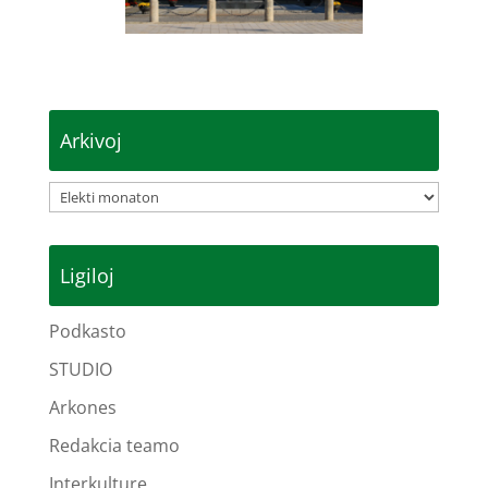
Arkivoj
Arkivoj
Ligiloj
Podkasto
STUDIO
Arkones
Redakcia teamo
Interkulture