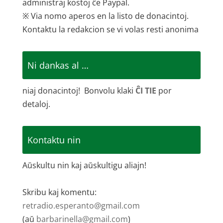
administraj kostoj ĉe Paypal.
※ Via nomo aperos en la listo de donacintoj.
Kontaktu la redakcion se vi volas resti anonima
Ni dankas al …
niaj donacintoj! Bonvolu klaki
ĈI TIE
por
detaloj.
Kontaktu nin
Aŭskultu nin kaj aŭskultigu aliajn!
Skribu kaj komentu:
retradio.esperanto@gmail.com
(aŭ
barbarinella@gmail.com
)