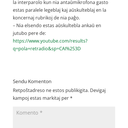
la interparolo kun nia antaŭmikrofona gasto
estas paralele legeblaj kaj aŭskulteblaj en la
koncernaj rubrikoj de nia paĝo.
– Nia elsendo estas aŭskultebla ankaŭ en
jutubo pere de:
https://www.youtube.com/results?
q=pola+retradio&sp=CAI%253D
Sendu Komenton
Retpoŝtadreso ne estos publikigita.
Devigaj
kampoj estas markitaj per
*