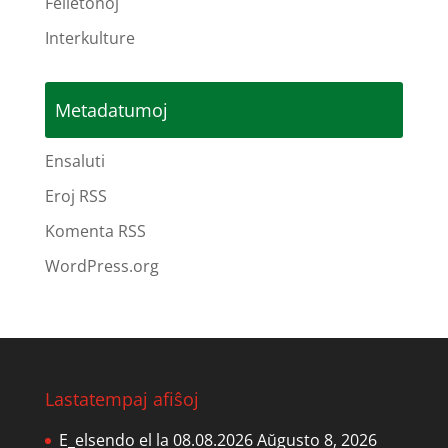
Felietonoj
Interkulture
Metadatumoj
Ensaluti
Eroj RSS
Komenta RSS
WordPress.org
Lastatempaj afiŝoj
E_elsendo el la 08.08.2026
Aŭgusto 8, 2026